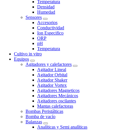
Temperatura
Densidad
Humedad
Sensores
Accesorios
Conductividad
Ion Especifico
ORP
pH
Temperatura
Cultivo in vitro
Equipos
Agitadores y calefactores
Agitador Lineal
Agitador Orbital
Agitador Shaker
Agitador Vortex
Agitadores Magneticos
Agitadores Mecánicos
Agitadores oscilantes
Mantas calefactoras
Bombas Peristálticas
Bomba de vacío
Balanzas
Analíticas y Semi analíticas