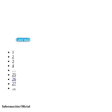
Leer más
1
2
3
4
…
25
26
27
→
Información Oficial