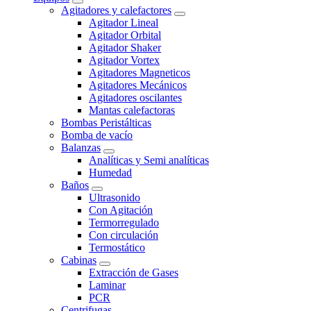
Agitadores y calefactores
Agitador Lineal
Agitador Orbital
Agitador Shaker
Agitador Vortex
Agitadores Magneticos
Agitadores Mecánicos
Agitadores oscilantes
Mantas calefactoras
Bombas Peristálticas
Bomba de vacío
Balanzas
Analíticas y Semi analíticas
Humedad
Baños
Ultrasonido
Con Agitación
Termorregulado
Con circulación
Termostático
Cabinas
Extracción de Gases
Laminar
PCR
Centrifugas