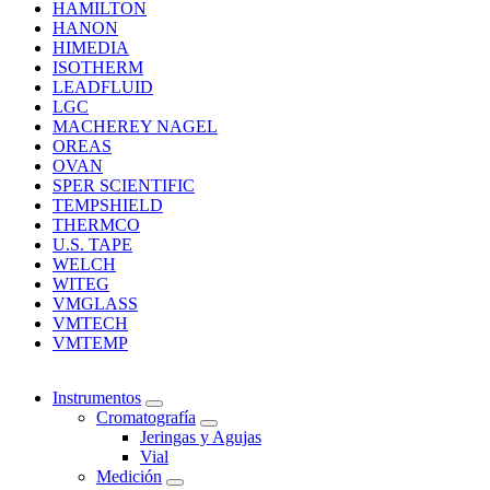
HAMILTON
HANON
HIMEDIA
ISOTHERM
LEADFLUID
LGC
MACHEREY NAGEL
OREAS
OVAN
SPER SCIENTIFIC
TEMPSHIELD
THERMCO
U.S. TAPE
WELCH
WITEG
VMGLASS
VMTECH
VMTEMP
Instrumentos
Cromatografía
Jeringas y Agujas
Vial
Medición