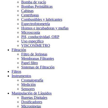
Bomba de vacío
Bombas Peristálticas
Cabinas
Centrifugas
Combustibles y lubricantes
Espectrofotometría
Hornos e incubadoras y muflas
Microscopía
PH, conductividad, ORP
Uso especifico
VISCOSÍMETRO
Filtración
Filtro de Jeringas
Membranas Filtrantes
Papel filtro
Sistemas de Filtración
Filtros
Instrumentos
Cromatografía
Medición
Sensores
Manipulación de Líquidos
Buretas Digitales
Dosificadores
Micropipetas