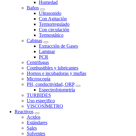
Humedad
Baños
Ultrasonido
Con Agitación
Termorregulado
Con circulación
Termostático
Cabinas
Extracción de Gases
Laminar
PCR
Centrifugas
Combustibles y lubricantes
Hornos e incubadoras y muflas
Microscopía
PH, conductividad, ORP
Espectrofotometría
TURBIDES
Uso especifico
VISCOSÍMETRO
Reactivos
Acidos
Estándares
Sales
Solventes