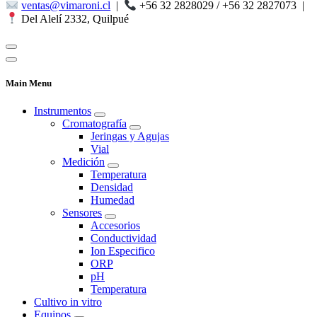
ventas@vimaroni.cl
|
+56 32 2828029 / +56 32 2827073
|
Del Alelí 2332, Quilpué
Main Menu
Instrumentos
Cromatografía
Jeringas y Agujas
Vial
Medición
Temperatura
Densidad
Humedad
Sensores
Accesorios
Conductividad
Ion Especifico
ORP
pH
Temperatura
Cultivo in vitro
Equipos