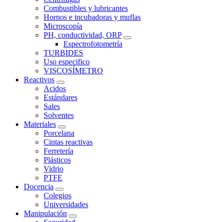
Combustibles y lubricantes
Hornos e incubadoras y muflas
Microscopía
PH, conductividad, ORP
Espectrofotometría
TURBIDES
Uso especifico
VISCOSÍMETRO
Reactivos
Acidos
Estándares
Sales
Solventes
Materiales
Porcelana
Cintas reactivas
Ferretería
Plásticos
Vidrio
PTFE
Docencia
Colegios
Universidades
Manipulación