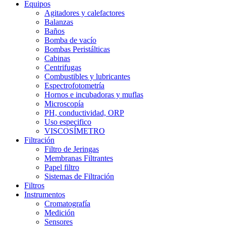
Equipos
Agitadores y calefactores
Balanzas
Baños
Bomba de vacío
Bombas Peristálticas
Cabinas
Centrifugas
Combustibles y lubricantes
Espectrofotometría
Hornos e incubadoras y muflas
Microscopía
PH, conductividad, ORP
Uso especifico
VISCOSÍMETRO
Filtración
Filtro de Jeringas
Membranas Filtrantes
Papel filtro
Sistemas de Filtración
Filtros
Instrumentos
Cromatografía
Medición
Sensores