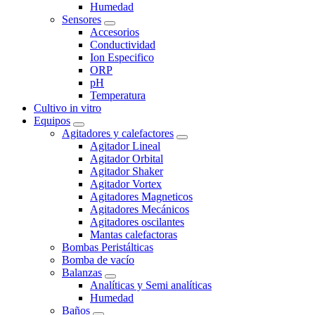
Humedad
Sensores
Accesorios
Conductividad
Ion Especifico
ORP
pH
Temperatura
Cultivo in vitro
Equipos
Agitadores y calefactores
Agitador Lineal
Agitador Orbital
Agitador Shaker
Agitador Vortex
Agitadores Magneticos
Agitadores Mecánicos
Agitadores oscilantes
Mantas calefactoras
Bombas Peristálticas
Bomba de vacío
Balanzas
Analíticas y Semi analíticas
Humedad
Baños