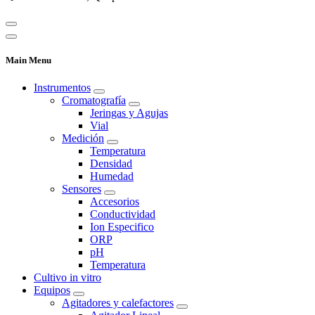
Main Menu
Instrumentos
Cromatografía
Jeringas y Agujas
Vial
Medición
Temperatura
Densidad
Humedad
Sensores
Accesorios
Conductividad
Ion Especifico
ORP
pH
Temperatura
Cultivo in vitro
Equipos
Agitadores y calefactores