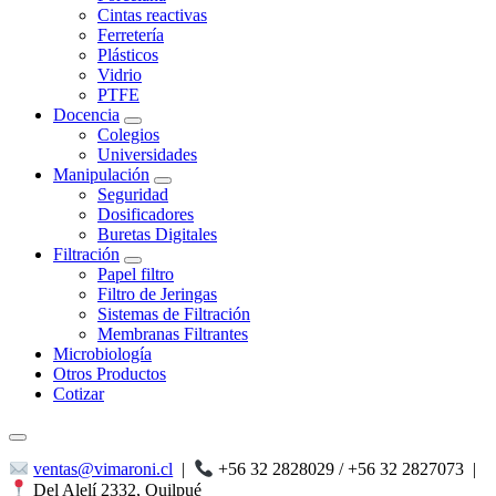
Cintas reactivas
Ferretería
Plásticos
Vidrio
PTFE
Docencia
Colegios
Universidades
Manipulación
Seguridad
Dosificadores
Buretas Digitales
Filtración
Papel filtro
Filtro de Jeringas
Sistemas de Filtración
Membranas Filtrantes
Microbiología
Otros Productos
Cotizar
ventas@vimaroni.cl
|
+56 32 2828029 / +56 32 2827073
|
Del Alelí 2332, Quilpué