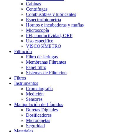
Cabinas
Centrifugas
Combustibles y lubricantes
Espectrofotometría
Hornos e incubadoras y muflas
Microscopía
PH, conductividad, ORP
Uso especifico
VISCOSÍMETRO
Filtración
Filtro de Jeringas
Membranas Filtrantes
Papel filtro
Sistemas de Filtración
Filtros
Instrumentos
Cromatografía
Medición
Sensores
Manipulación de Líquidos
Buretas Digitales
Dosificadores
Micropipetas
Seguridad
Materiales