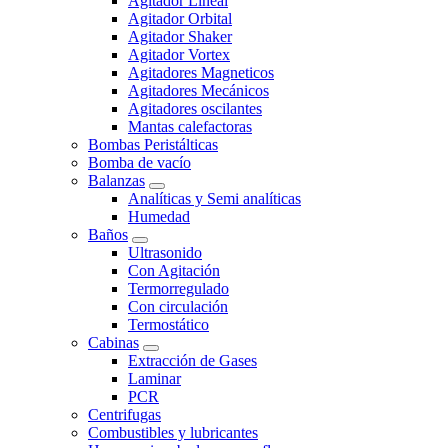
Agitador Lineal
Agitador Orbital
Agitador Shaker
Agitador Vortex
Agitadores Magneticos
Agitadores Mecánicos
Agitadores oscilantes
Mantas calefactoras
Bombas Peristálticas
Bomba de vacío
Balanzas
Analíticas y Semi analíticas
Humedad
Baños
Ultrasonido
Con Agitación
Termorregulado
Con circulación
Termostático
Cabinas
Extracción de Gases
Laminar
PCR
Centrifugas
Combustibles y lubricantes