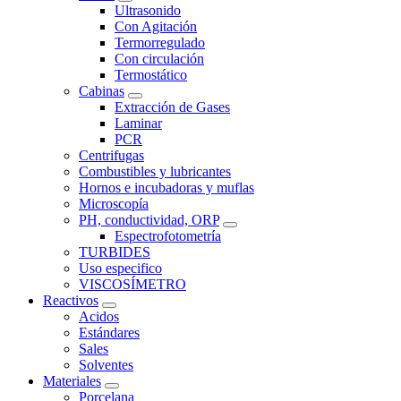
Ultrasonido
Con Agitación
Termorregulado
Con circulación
Termostático
Cabinas
Extracción de Gases
Laminar
PCR
Centrifugas
Combustibles y lubricantes
Hornos e incubadoras y muflas
Microscopía
PH, conductividad, ORP
Espectrofotometría
TURBIDES
Uso especifico
VISCOSÍMETRO
Reactivos
Acidos
Estándares
Sales
Solventes
Materiales
Porcelana