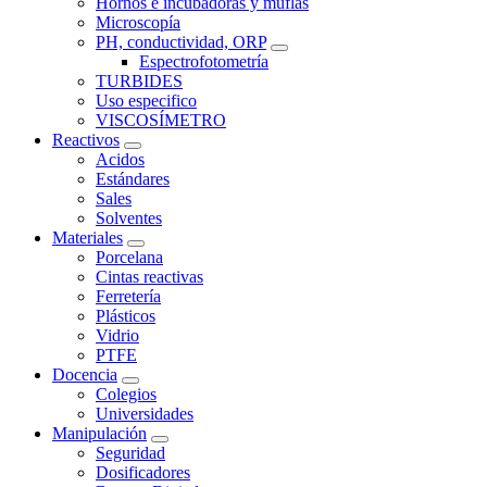
Hornos e incubadoras y muflas
Microscopía
PH, conductividad, ORP
Espectrofotometría
TURBIDES
Uso especifico
VISCOSÍMETRO
Reactivos
Acidos
Estándares
Sales
Solventes
Materiales
Porcelana
Cintas reactivas
Ferretería
Plásticos
Vidrio
PTFE
Docencia
Colegios
Universidades
Manipulación
Seguridad
Dosificadores