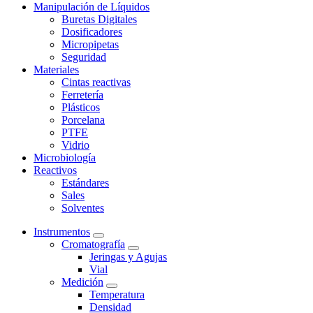
Manipulación de Líquidos
Buretas Digitales
Dosificadores
Micropipetas
Seguridad
Materiales
Cintas reactivas
Ferretería
Plásticos
Porcelana
PTFE
Vidrio
Microbiología
Reactivos
Estándares
Sales
Solventes
Instrumentos
Cromatografía
Jeringas y Agujas
Vial
Medición
Temperatura
Densidad