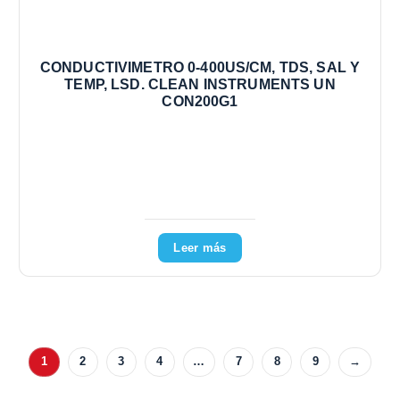
CONDUCTIVIMETRO 0-400US/CM, TDS, SAL Y
TEMP, LSD. CLEAN INSTRUMENTS UN
CON200G1
Leer más
1
2
3
4
…
7
8
9
→