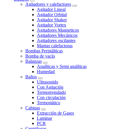
Agitadores y calefactores
Agitador Lineal
Agitador Orbital
Agitador Shaker
Agitador Vortex
Agitadores Magneticos
Agitadores Mecánicos
Agitadores oscilantes
Mantas calefactoras
Bombas Peristálticas
Bomba de vacío
Balanzas
Analíticas y Semi analíticas
Humedad
Baños
Ultrasonido
Con Agitación
Termorregulado
Con circulación
Termostático
Cabinas
Extracción de Gases
Laminar
PCR
Centrifugas