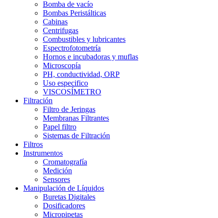
Bomba de vacío
Bombas Peristálticas
Cabinas
Centrifugas
Combustibles y lubricantes
Espectrofotometría
Hornos e incubadoras y muflas
Microscopía
PH, conductividad, ORP
Uso especifico
VISCOSÍMETRO
Filtración
Filtro de Jeringas
Membranas Filtrantes
Papel filtro
Sistemas de Filtración
Filtros
Instrumentos
Cromatografía
Medición
Sensores
Manipulación de Líquidos
Buretas Digitales
Dosificadores
Micropipetas