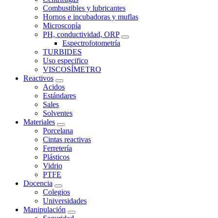
Combustibles y lubricantes
Hornos e incubadoras y muflas
Microscopía
PH, conductividad, ORP
Espectrofotometría
TURBIDES
Uso especifico
VISCOSÍMETRO
Reactivos
Acidos
Estándares
Sales
Solventes
Materiales
Porcelana
Cintas reactivas
Ferretería
Plásticos
Vidrio
PTFE
Docencia
Colegios
Universidades
Manipulación