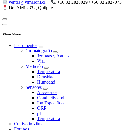
ventas@vimaroni.cl
|
+56 32 2828029 / +56 32 2827073
|
Del Alelí 2332, Quilpué
Main Menu
Instrumentos
Cromatografía
Jeringas y Agujas
Vial
Medición
Temperatura
Densidad
Humedad
Sensores
Accesorios
Conductividad
Ion Especifico
ORP
pH
Temperatura
Cultivo in vitro
Equipos