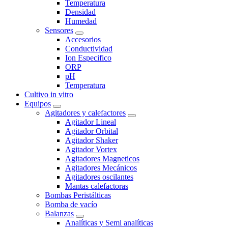
Temperatura
Densidad
Humedad
Sensores
Accesorios
Conductividad
Ion Especifico
ORP
pH
Temperatura
Cultivo in vitro
Equipos
Agitadores y calefactores
Agitador Lineal
Agitador Orbital
Agitador Shaker
Agitador Vortex
Agitadores Magneticos
Agitadores Mecánicos
Agitadores oscilantes
Mantas calefactoras
Bombas Peristálticas
Bomba de vacío
Balanzas
Analíticas y Semi analíticas