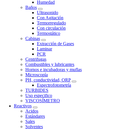
Humedad
Baños
Ultrasonido
Con Agitación
Termorregulado
Con circulación
Termostático
Cabinas
Extracción de Gases
Laminar
PCR
Centrifugas
Combustibles y lubricantes
Hornos e incubadoras y muflas
Microscopía
PH, conductividad, ORP
Espectrofotometría
TURBIDES
Uso especifico
VISCOSÍMETRO
Reactivos
Acidos
Estándares
Sales
Solventes