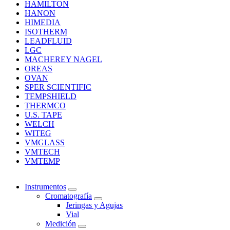
HAMILTON
HANON
HIMEDIA
ISOTHERM
LEADFLUID
LGC
MACHEREY NAGEL
OREAS
OVAN
SPER SCIENTIFIC
TEMPSHIELD
THERMCO
U.S. TAPE
WELCH
WITEG
VMGLASS
VMTECH
VMTEMP
Instrumentos
Cromatografía
Jeringas y Agujas
Vial
Medición