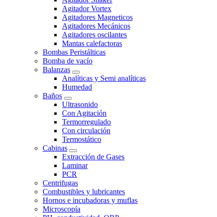
Agitador Vortex
Agitadores Magneticos
Agitadores Mecánicos
Agitadores oscilantes
Mantas calefactoras
Bombas Peristálticas
Bomba de vacío
Balanzas
Analíticas y Semi analíticas
Humedad
Baños
Ultrasonido
Con Agitación
Termorregulado
Con circulación
Termostático
Cabinas
Extracción de Gases
Laminar
PCR
Centrifugas
Combustibles y lubricantes
Hornos e incubadoras y muflas
Microscopía