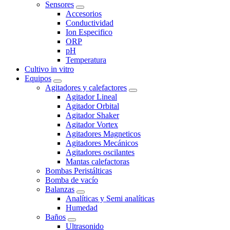
Sensores
Accesorios
Conductividad
Ion Especifico
ORP
pH
Temperatura
Cultivo in vitro
Equipos
Agitadores y calefactores
Agitador Lineal
Agitador Orbital
Agitador Shaker
Agitador Vortex
Agitadores Magneticos
Agitadores Mecánicos
Agitadores oscilantes
Mantas calefactoras
Bombas Peristálticas
Bomba de vacío
Balanzas
Analíticas y Semi analíticas
Humedad
Baños
Ultrasonido