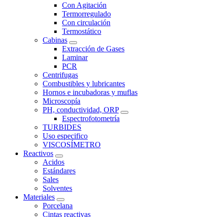
Con Agitación
Termorregulado
Con circulación
Termostático
Cabinas
Extracción de Gases
Laminar
PCR
Centrifugas
Combustibles y lubricantes
Hornos e incubadoras y muflas
Microscopía
PH, conductividad, ORP
Espectrofotometría
TURBIDES
Uso especifico
VISCOSÍMETRO
Reactivos
Acidos
Estándares
Sales
Solventes
Materiales
Porcelana
Cintas reactivas