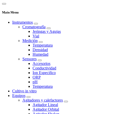
Main Menu
Instrumentos
Cromatografía
Jeringas y Agujas
Vial
Medición
Temperatura
Densidad
Humedad
Sensores
Accesorios
Conductividad
Ion Especifico
ORP
pH
Temperatura
Cultivo in vitro
Equipos
Agitadores y calefactores
Agitador Lineal
Agitador Orbital
Agitador Shaker