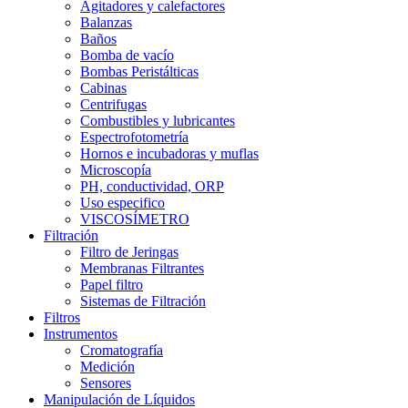
Agitadores y calefactores
Balanzas
Baños
Bomba de vacío
Bombas Peristálticas
Cabinas
Centrifugas
Combustibles y lubricantes
Espectrofotometría
Hornos e incubadoras y muflas
Microscopía
PH, conductividad, ORP
Uso especifico
VISCOSÍMETRO
Filtración
Filtro de Jeringas
Membranas Filtrantes
Papel filtro
Sistemas de Filtración
Filtros
Instrumentos
Cromatografía
Medición
Sensores
Manipulación de Líquidos