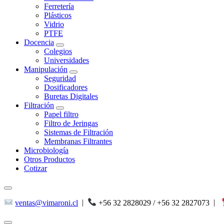
Ferretería
Plásticos
Vidrio
PTFE
Docencia
Colegios
Universidades
Manipulación
Seguridad
Dosificadores
Buretas Digitales
Filtración
Papel filtro
Filtro de Jeringas
Sistemas de Filtración
Membranas Filtrantes
Microbiología
Otros Productos
Cotizar
ventas@vimaroni.cl
|
+56 32 2828029 / +56 32 2827073
|