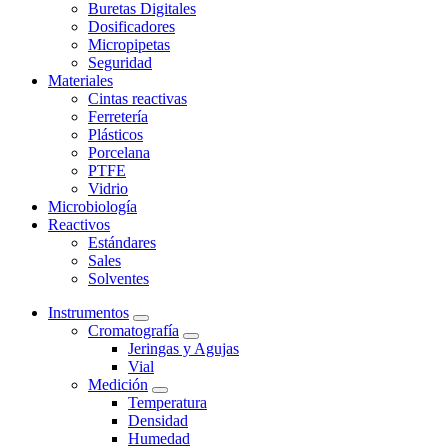
Buretas Digitales
Dosificadores
Micropipetas
Seguridad
Materiales
Cintas reactivas
Ferretería
Plásticos
Porcelana
PTFE
Vidrio
Microbiología
Reactivos
Estándares
Sales
Solventes
Instrumentos
Cromatografía
Jeringas y Agujas
Vial
Medición
Temperatura
Densidad
Humedad