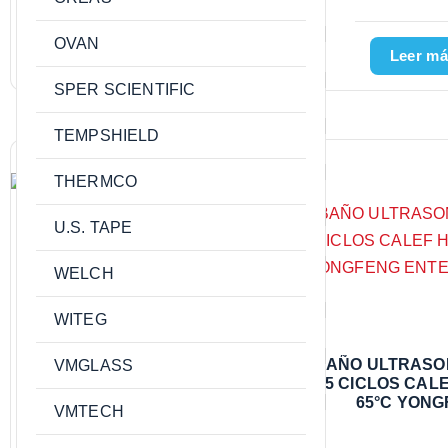
OVAN
Leer más
Leer má
SPER SCIENTIFIC
TEMPSHIELD
THERMCO
U.S. TAPE
WELCH
WITEG
BAÑO TERMOREGULADO
BAÑO ULTRASON
VMGLASS
C/AGITACION DIGITAL 10LT.
5 CICLOS CAL
TEMP.AMB-100°C RES.
65°C YON
VMTECH
0.5°C 288X506X350MM
ENTERPRI
VMTECH SWT-100