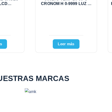
 LCD
CRONOM H 0-9999 LUZ 0-
UN C1800
12000LX 100X60X60CM
VMTECH RGX350
s
Leer más
UESTRAS MARCAS