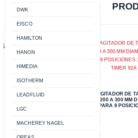
PROD
DWK
EISCO
HAMILTON
HANON
HIMEDIA
ISOTHERM
MATERIALES DE
AGITADOR DE T
LEADFLUID
REFERENCIA
200 A 300 MM 
CERTIFICADOS OREAS
PARA 9 POSICI
LGC
MACHEREY NAGEL
OREAS