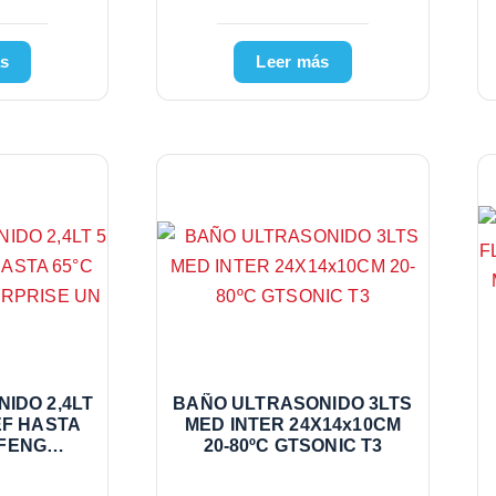
s
Leer más
IDO 2,4LT
BAÑO ULTRASONIDO 3LTS
EF HASTA
MED INTER 24X14x10CM
GFENG
20-80ºC GTSONIC T3
SE UN