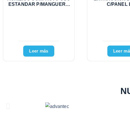
ESTANDAR P/MANGUERA
C/PANEL
24 GOOD PUMP SN25
1800X00X00MM 
Leer más
Leer má
N