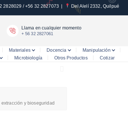
2 2828029 / +56 32 2827073
|
Del Alelí 2332, Quilpué
Llama en cualquier momento
+ 56 32 2827061
Materiales
Docencia
Manipulación
Microbiología
Otros Productos
Cotizar
 extracción y bioseguridad