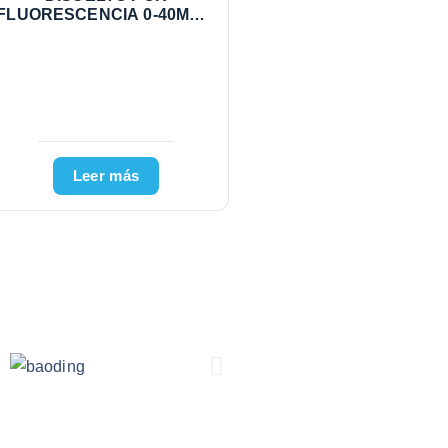
FLUORESCENCIA 0-40MG/L
0-100% INCLUYE CS4760D
MS4760 CLEAN LDO5000
Leer más