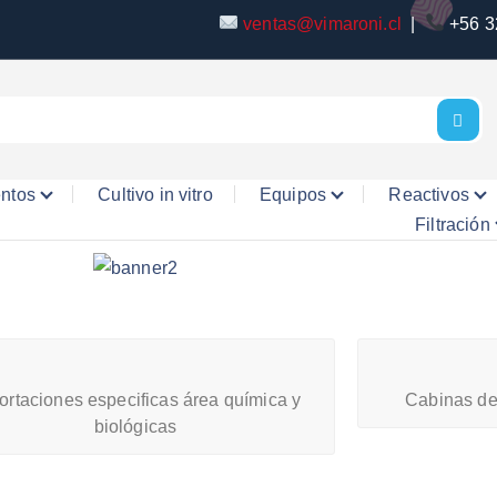
ventas@vimaroni.cl
|
+56 3
entos
Cultivo in vitro
Equipos
Reactivos
Filtración
ortaciones especificas área química y
Cabinas de
biológicas