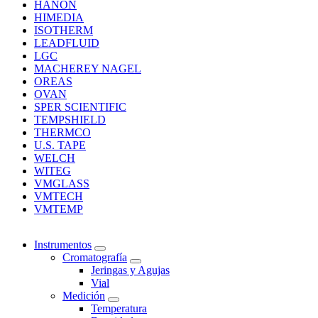
HANON
HIMEDIA
ISOTHERM
LEADFLUID
LGC
MACHEREY NAGEL
OREAS
OVAN
SPER SCIENTIFIC
TEMPSHIELD
THERMCO
U.S. TAPE
WELCH
WITEG
VMGLASS
VMTECH
VMTEMP
Instrumentos
Cromatografía
Jeringas y Agujas
Vial
Medición
Temperatura