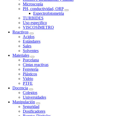
Microscopía
PH, conductividad, ORP
Espectrofotometría
TURBIDES
Uso especifico
VISCOSÍMETRO
Reactivos
Acidos
Estándares
Sales
Solventes
Materiales
Porcelana
Cintas reactivas
Ferretería
Plásticos
Vidrio
PTFE
Docencia
Colegios
Universidades
Manipulación
Seguridad
Dosificadores
Buretas Digitales