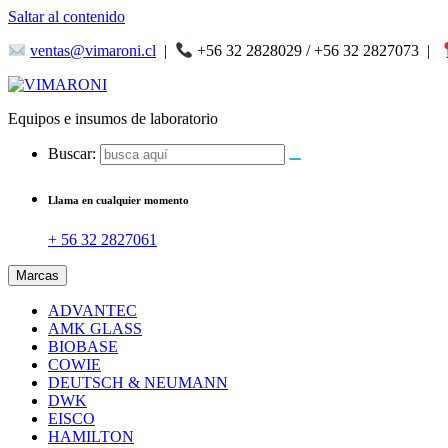
Saltar al contenido
ventas@vimaroni.cl
|
+56 32 2828029 / +56 32 2827073
|
Equipos e insumos de laboratorio
Buscar:
Llama en cualquier momento
+ 56 32 2827061
Marcas
ADVANTEC
AMK GLASS
BIOBASE
COWIE
DEUTSCH & NEUMANN
DWK
EISCO
HAMILTON