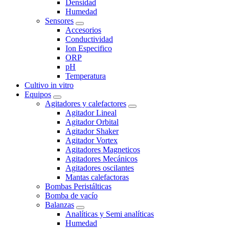
Densidad
Humedad
Sensores
Accesorios
Conductividad
Ion Especifico
ORP
pH
Temperatura
Cultivo in vitro
Equipos
Agitadores y calefactores
Agitador Lineal
Agitador Orbital
Agitador Shaker
Agitador Vortex
Agitadores Magneticos
Agitadores Mecánicos
Agitadores oscilantes
Mantas calefactoras
Bombas Peristálticas
Bomba de vacío
Balanzas
Analíticas y Semi analíticas
Humedad