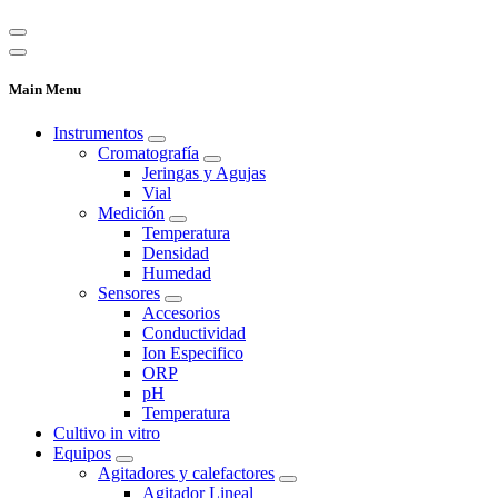
Main Menu
Instrumentos
Cromatografía
Jeringas y Agujas
Vial
Medición
Temperatura
Densidad
Humedad
Sensores
Accesorios
Conductividad
Ion Especifico
ORP
pH
Temperatura
Cultivo in vitro
Equipos
Agitadores y calefactores
Agitador Lineal