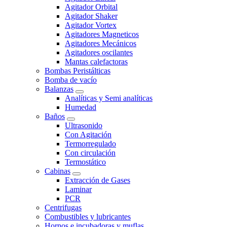
Agitador Orbital
Agitador Shaker
Agitador Vortex
Agitadores Magneticos
Agitadores Mecánicos
Agitadores oscilantes
Mantas calefactoras
Bombas Peristálticas
Bomba de vacío
Balanzas
Analíticas y Semi analíticas
Humedad
Baños
Ultrasonido
Con Agitación
Termorregulado
Con circulación
Termostático
Cabinas
Extracción de Gases
Laminar
PCR
Centrifugas
Combustibles y lubricantes
Hornos e incubadoras y muflas