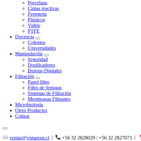
Porcelana
Cintas reactivas
Ferretería
Plásticos
Vidrio
PTFE
Docencia
Colegios
Universidades
Manipulación
Seguridad
Dosificadores
Buretas Digitales
Filtración
Papel filtro
Filtro de Jeringas
Sistemas de Filtración
Membranas Filtrantes
Microbiología
Otros Productos
Cotizar
ventas@vimaroni.cl
|
+56 32 2828029 / +56 32 2827073
|