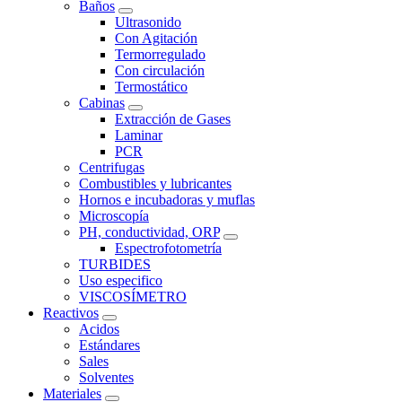
Baños
Ultrasonido
Con Agitación
Termorregulado
Con circulación
Termostático
Cabinas
Extracción de Gases
Laminar
PCR
Centrifugas
Combustibles y lubricantes
Hornos e incubadoras y muflas
Microscopía
PH, conductividad, ORP
Espectrofotometría
TURBIDES
Uso especifico
VISCOSÍMETRO
Reactivos
Acidos
Estándares
Sales
Solventes
Materiales