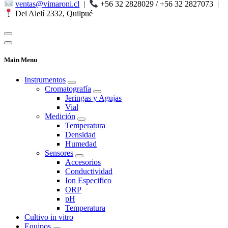
ventas@vimaroni.cl
|
+56 32 2828029 / +56 32 2827073
|
Del Alelí 2332, Quilpué
Main Menu
Instrumentos
Cromatografía
Jeringas y Agujas
Vial
Medición
Temperatura
Densidad
Humedad
Sensores
Accesorios
Conductividad
Ion Especifico
ORP
pH
Temperatura
Cultivo in vitro
Equipos