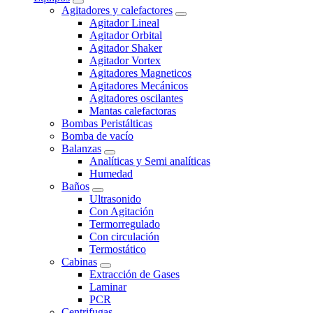
Agitadores y calefactores
Agitador Lineal
Agitador Orbital
Agitador Shaker
Agitador Vortex
Agitadores Magneticos
Agitadores Mecánicos
Agitadores oscilantes
Mantas calefactoras
Bombas Peristálticas
Bomba de vacío
Balanzas
Analíticas y Semi analíticas
Humedad
Baños
Ultrasonido
Con Agitación
Termorregulado
Con circulación
Termostático
Cabinas
Extracción de Gases
Laminar
PCR
Centrifugas