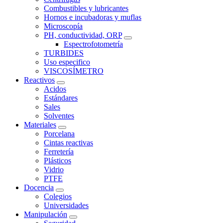
Combustibles y lubricantes
Hornos e incubadoras y muflas
Microscopía
PH, conductividad, ORP
Espectrofotometría
TURBIDES
Uso especifico
VISCOSÍMETRO
Reactivos
Acidos
Estándares
Sales
Solventes
Materiales
Porcelana
Cintas reactivas
Ferretería
Plásticos
Vidrio
PTFE
Docencia
Colegios
Universidades
Manipulación