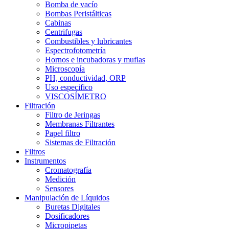
Bomba de vacío
Bombas Peristálticas
Cabinas
Centrifugas
Combustibles y lubricantes
Espectrofotometría
Hornos e incubadoras y muflas
Microscopía
PH, conductividad, ORP
Uso especifico
VISCOSÍMETRO
Filtración
Filtro de Jeringas
Membranas Filtrantes
Papel filtro
Sistemas de Filtración
Filtros
Instrumentos
Cromatografía
Medición
Sensores
Manipulación de Líquidos
Buretas Digitales
Dosificadores
Micropipetas