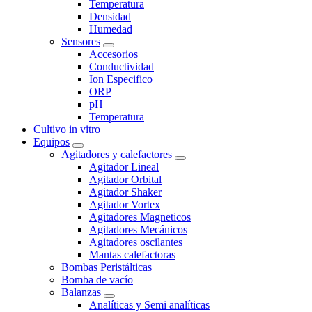
Temperatura
Densidad
Humedad
Sensores
Accesorios
Conductividad
Ion Especifico
ORP
pH
Temperatura
Cultivo in vitro
Equipos
Agitadores y calefactores
Agitador Lineal
Agitador Orbital
Agitador Shaker
Agitador Vortex
Agitadores Magneticos
Agitadores Mecánicos
Agitadores oscilantes
Mantas calefactoras
Bombas Peristálticas
Bomba de vacío
Balanzas
Analíticas y Semi analíticas