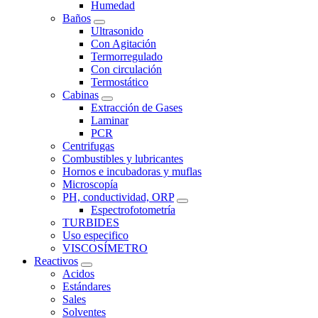
Humedad
Baños
Ultrasonido
Con Agitación
Termorregulado
Con circulación
Termostático
Cabinas
Extracción de Gases
Laminar
PCR
Centrifugas
Combustibles y lubricantes
Hornos e incubadoras y muflas
Microscopía
PH, conductividad, ORP
Espectrofotometría
TURBIDES
Uso especifico
VISCOSÍMETRO
Reactivos
Acidos
Estándares
Sales
Solventes