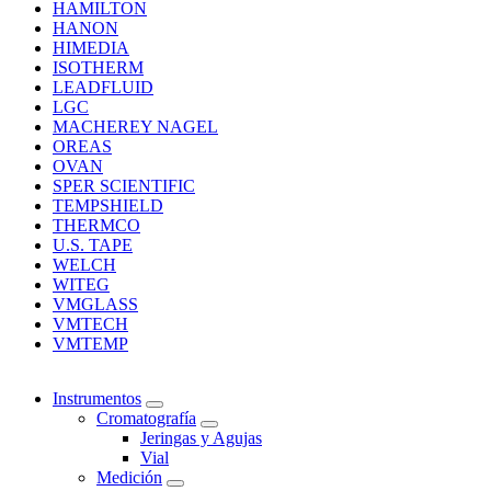
HAMILTON
HANON
HIMEDIA
ISOTHERM
LEADFLUID
LGC
MACHEREY NAGEL
OREAS
OVAN
SPER SCIENTIFIC
TEMPSHIELD
THERMCO
U.S. TAPE
WELCH
WITEG
VMGLASS
VMTECH
VMTEMP
Instrumentos
Cromatografía
Jeringas y Agujas
Vial
Medición