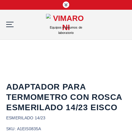
S
a
l
t
Equipos e insumos de
a
laboratorio
r
a
l
c
o
n
t
e
ADAPTADOR PARA
n
TERMOMETRO CON ROSCA
i
d
ESMERILADO 14/23 EISCO
o
ESMERILADO 14/23
SKU:
A1EIS0835A