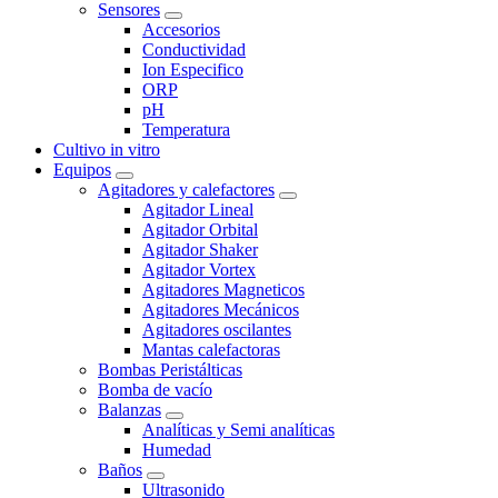
Sensores
Accesorios
Conductividad
Ion Especifico
ORP
pH
Temperatura
Cultivo in vitro
Equipos
Agitadores y calefactores
Agitador Lineal
Agitador Orbital
Agitador Shaker
Agitador Vortex
Agitadores Magneticos
Agitadores Mecánicos
Agitadores oscilantes
Mantas calefactoras
Bombas Peristálticas
Bomba de vacío
Balanzas
Analíticas y Semi analíticas
Humedad
Baños
Ultrasonido