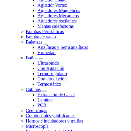
Agitador Vortex
Agitadores Magneticos
Agitadores Mecánicos
Agitadores oscilantes
Mantas calefactoras
Bombas Peristálticas
Bomba de vacío
Balanzas
Analíticas y Semi analíticas
Humedad
Baños
Ultrasonido
Con Agitación
Termorregulado
Con circulación
Termostático
Cabinas
Extracción de Gases
Laminar
PCR
Centrifugas
Combustibles y lubricantes
Hornos e incubadoras y muflas
Microscopía