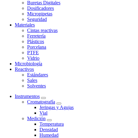
Buretas Digitales
Dosificadores
Micropipetas
Seguridad
Materiales
Cintas reactivas
Ferretería
Plásticos
Porcelana
PTFE
Vidrio
Microbiología
Reactivos
Estándares
Sales
Solventes
Instrumentos
Cromatografía
Jeringas y Agujas
Vial
Medición
Temperatura
Densidad
Humedad