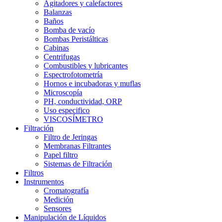
Agitadores y calefactores
Balanzas
Baños
Bomba de vacío
Bombas Peristálticas
Cabinas
Centrifugas
Combustibles y lubricantes
Espectrofotometría
Hornos e incubadoras y muflas
Microscopía
PH, conductividad, ORP
Uso especifico
VISCOSÍMETRO
Filtración
Filtro de Jeringas
Membranas Filtrantes
Papel filtro
Sistemas de Filtración
Filtros
Instrumentos
Cromatografía
Medición
Sensores
Manipulación de Líquidos