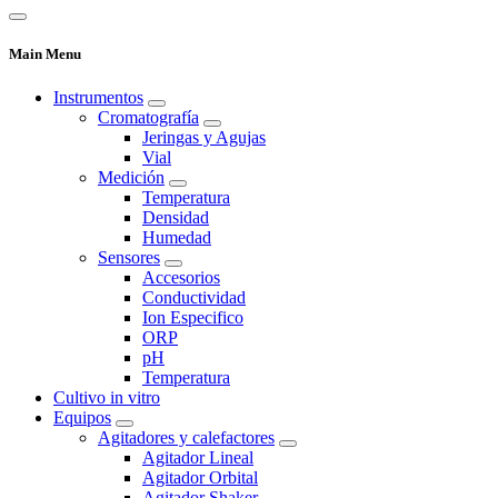
Main Menu
Instrumentos
Cromatografía
Jeringas y Agujas
Vial
Medición
Temperatura
Densidad
Humedad
Sensores
Accesorios
Conductividad
Ion Especifico
ORP
pH
Temperatura
Cultivo in vitro
Equipos
Agitadores y calefactores
Agitador Lineal
Agitador Orbital
Agitador Shaker