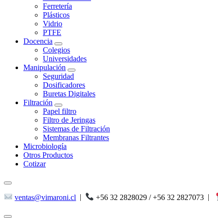
Ferretería
Plásticos
Vidrio
PTFE
Docencia
Colegios
Universidades
Manipulación
Seguridad
Dosificadores
Buretas Digitales
Filtración
Papel filtro
Filtro de Jeringas
Sistemas de Filtración
Membranas Filtrantes
Microbiología
Otros Productos
Cotizar
ventas@vimaroni.cl
|
+56 32 2828029 / +56 32 2827073
|