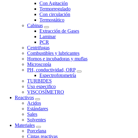
Con Agitación
Termorregulado
Con circulación
Termostático
Cabinas
Extracción de Gases
Laminar
PCR
Centrifugas
Combustibles y lubricantes
Hornos e incubadoras y muflas
Microscopía
PH, conductividad, ORP
Espectrofotometría
TURBIDES
Uso especifico
VISCOSÍMETRO
Reactivos
Acidos
Estándares
Sales
Solventes
Materiales
Porcelana
Cintas reactivas