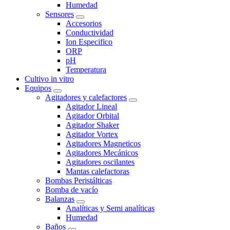
Humedad
Sensores
Accesorios
Conductividad
Ion Especifico
ORP
pH
Temperatura
Cultivo in vitro
Equipos
Agitadores y calefactores
Agitador Lineal
Agitador Orbital
Agitador Shaker
Agitador Vortex
Agitadores Magneticos
Agitadores Mecánicos
Agitadores oscilantes
Mantas calefactoras
Bombas Peristálticas
Bomba de vacío
Balanzas
Analíticas y Semi analíticas
Humedad
Baños