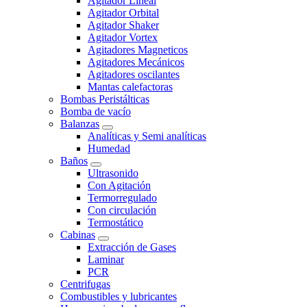
Agitador Lineal
Agitador Orbital
Agitador Shaker
Agitador Vortex
Agitadores Magneticos
Agitadores Mecánicos
Agitadores oscilantes
Mantas calefactoras
Bombas Peristálticas
Bomba de vacío
Balanzas
Analíticas y Semi analíticas
Humedad
Baños
Ultrasonido
Con Agitación
Termorregulado
Con circulación
Termostático
Cabinas
Extracción de Gases
Laminar
PCR
Centrifugas
Combustibles y lubricantes