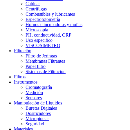
Cabinas
Centrifugas
Combustibles y lubricantes
Espectrofotometría
Hornos e incubadoras y muflas
Microscopía
PH, conductividad, ORP
Uso especifico
VISCOSÍMETRO
Filtración
Filtro de Jeringas
Membranas Filtrantes
Papel filtro
Sistemas de Filtración
Filtros
Instrumentos
Cromatografía
Medición
Sensores
Manipulación de Líquidos
Buretas Digitales
Dosificadores
Micropipetas
Seguridad
Materiales