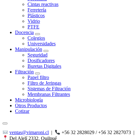
Cintas reactivas
Ferretería
Plásticos
Vidrio
PTFE
Docencia
Colegios
Universidades
Manipulación
Seguridad
Dosificadores
Buretas Digitales
Filtración
Papel filtro
Filtro de Jeringas
Sistemas de Filtración
Membranas Filtrantes
Microbiología
Otros Productos
Cotizar
ventas@vimaroni.cl
|
+56 32 2828029 / +56 32 2827073
|
Del Alelí 2332, Quilpué