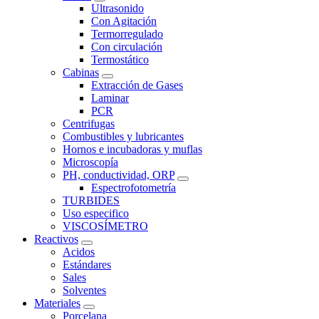
Ultrasonido
Con Agitación
Termorregulado
Con circulación
Termostático
Cabinas
Extracción de Gases
Laminar
PCR
Centrifugas
Combustibles y lubricantes
Hornos e incubadoras y muflas
Microscopía
PH, conductividad, ORP
Espectrofotometría
TURBIDES
Uso especifico
VISCOSÍMETRO
Reactivos
Acidos
Estándares
Sales
Solventes
Materiales
Porcelana