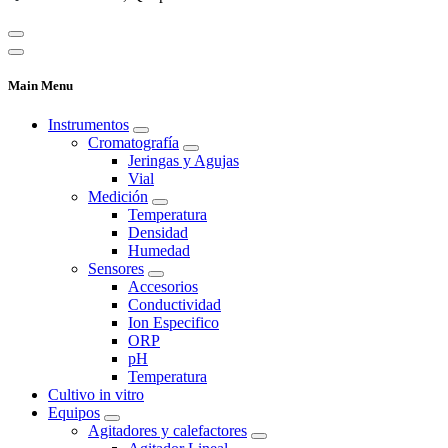
Main Menu
Instrumentos
Cromatografía
Jeringas y Agujas
Vial
Medición
Temperatura
Densidad
Humedad
Sensores
Accesorios
Conductividad
Ion Especifico
ORP
pH
Temperatura
Cultivo in vitro
Equipos
Agitadores y calefactores