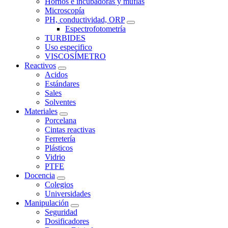
Hornos e incubadoras y muflas
Microscopía
PH, conductividad, ORP
Espectrofotometría
TURBIDES
Uso especifico
VISCOSÍMETRO
Reactivos
Acidos
Estándares
Sales
Solventes
Materiales
Porcelana
Cintas reactivas
Ferretería
Plásticos
Vidrio
PTFE
Docencia
Colegios
Universidades
Manipulación
Seguridad
Dosificadores