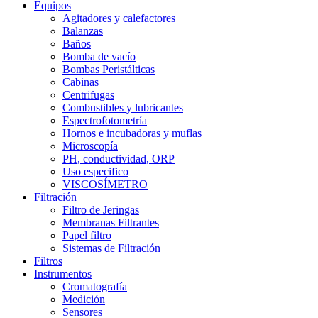
Equipos
Agitadores y calefactores
Balanzas
Baños
Bomba de vacío
Bombas Peristálticas
Cabinas
Centrifugas
Combustibles y lubricantes
Espectrofotometría
Hornos e incubadoras y muflas
Microscopía
PH, conductividad, ORP
Uso especifico
VISCOSÍMETRO
Filtración
Filtro de Jeringas
Membranas Filtrantes
Papel filtro
Sistemas de Filtración
Filtros
Instrumentos
Cromatografía
Medición
Sensores