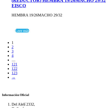
(REDUCTOR) HEMBRA 19/26MACHO 29/32
EISCO
HEMBRA 19/26MACHO 29/32
Leer más
1
2
3
4
…
121
122
123
→
Información Oficial
Del Alelí 2332,