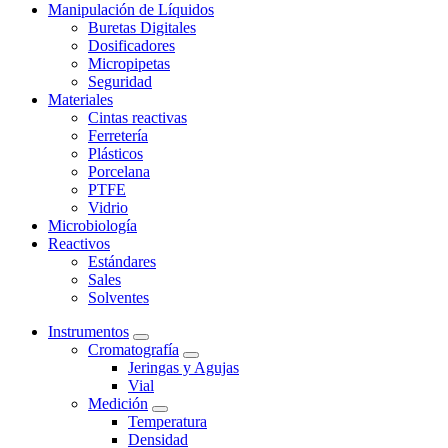
Manipulación de Líquidos
Buretas Digitales
Dosificadores
Micropipetas
Seguridad
Materiales
Cintas reactivas
Ferretería
Plásticos
Porcelana
PTFE
Vidrio
Microbiología
Reactivos
Estándares
Sales
Solventes
Instrumentos
Cromatografía
Jeringas y Agujas
Vial
Medición
Temperatura
Densidad