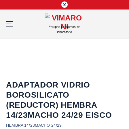
S
a
l
t
Equipos e insumos de
a
laboratorio
r
a
l
c
o
n
t
e
ADAPTADOR VIDRIO
n
BOROSILICATO
i
d
(REDUCTOR) HEMBRA
o
14/23MACHO 24/29 EISCO
HEMBRA 14/23MACHO 24/29