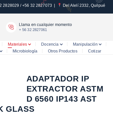
2 2828029 / +56 32 2827073
|
Del Alelí 2332, Quilpué
Llama en cualquier momento
+ 56 32 2827061
Materiales
Docencia
Manipulación
Microbiología
Otros Productos
Cotizar
ADAPTADOR IP
EXTRACTOR ASTM
D 6560 IP143 AST
K GLASS