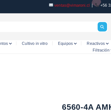
ventas@vimaroni.cl
|
+56 3
entos
Cultivo in vitro
Equipos
Reactivos
Filtración
6560-4A AM