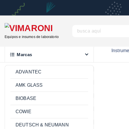
S
a
l
t
B
a
u
Equipos e insumos de laboratorio
r
s
a
Instrum
c
Marcas
l
a
c
r
ADVANTEC
o
:
n
AMK GLASS
t
e
BIOBASE
n
COWIE
i
d
DEUTSCH & NEUMANN
o