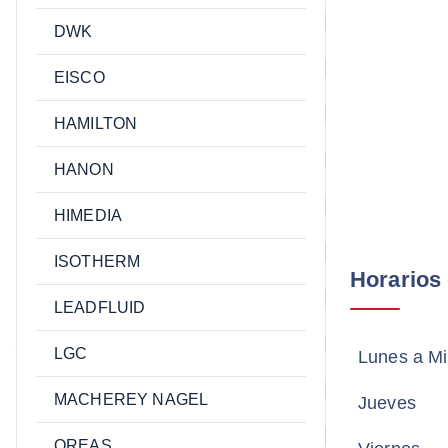
DWK
EISCO
HAMILTON
HANON
HIMEDIA
ISOTHERM
Información Oficial
Horarios
LEADFLUID
Del Alelí 2332,
LGC
Lunes a Mi
Quilpué
MACHEREY NAGEL
Jueves
+56 32 2827061
OREAS