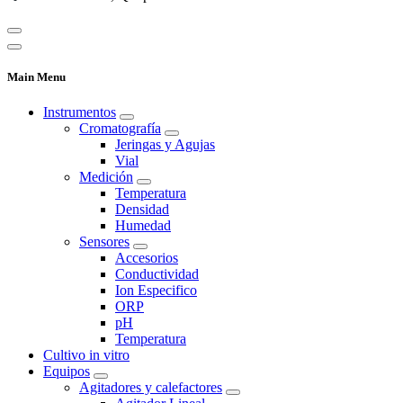
Main Menu
Instrumentos
Cromatografía
Jeringas y Agujas
Vial
Medición
Temperatura
Densidad
Humedad
Sensores
Accesorios
Conductividad
Ion Especifico
ORP
pH
Temperatura
Cultivo in vitro
Equipos
Agitadores y calefactores