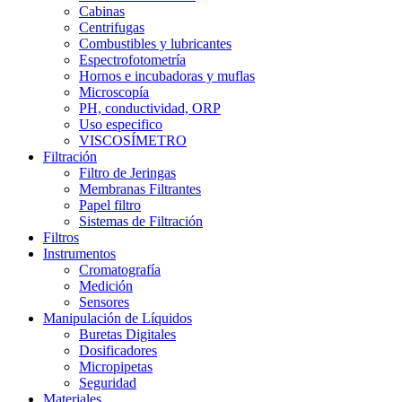
Cabinas
Centrifugas
Combustibles y lubricantes
Espectrofotometría
Hornos e incubadoras y muflas
Microscopía
PH, conductividad, ORP
Uso especifico
VISCOSÍMETRO
Filtración
Filtro de Jeringas
Membranas Filtrantes
Papel filtro
Sistemas de Filtración
Filtros
Instrumentos
Cromatografía
Medición
Sensores
Manipulación de Líquidos
Buretas Digitales
Dosificadores
Micropipetas
Seguridad
Materiales