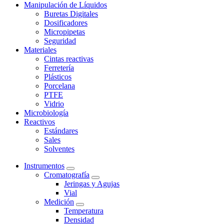
Manipulación de Líquidos
Buretas Digitales
Dosificadores
Micropipetas
Seguridad
Materiales
Cintas reactivas
Ferretería
Plásticos
Porcelana
PTFE
Vidrio
Microbiología
Reactivos
Estándares
Sales
Solventes
Instrumentos
Cromatografía
Jeringas y Agujas
Vial
Medición
Temperatura
Densidad