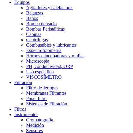
Equipos
Agitadores y calefactores
Balanzas
Baños
Bomba de vacío
Bombas Peristálticas
Cabinas
Centrifugas
Combustibles y lubricantes
Espectrofotometría
Hornos e incubadoras y muflas
Microscopía
PH, conductividad, ORP
Uso especifico
VISCOSÍMETRO
Filtración
Filtro de Jeringas
Membranas Filtrantes
Papel filtro
Sistemas de Filtración
Filtros
Instrumentos
Cromatografía
Medición
Sensores