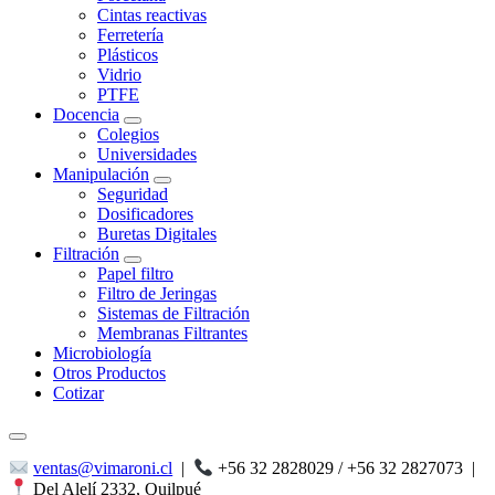
Cintas reactivas
Ferretería
Plásticos
Vidrio
PTFE
Docencia
Colegios
Universidades
Manipulación
Seguridad
Dosificadores
Buretas Digitales
Filtración
Papel filtro
Filtro de Jeringas
Sistemas de Filtración
Membranas Filtrantes
Microbiología
Otros Productos
Cotizar
ventas@vimaroni.cl
|
+56 32 2828029 / +56 32 2827073
|
Del Alelí 2332, Quilpué