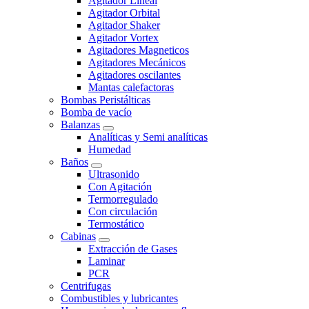
Agitador Lineal
Agitador Orbital
Agitador Shaker
Agitador Vortex
Agitadores Magneticos
Agitadores Mecánicos
Agitadores oscilantes
Mantas calefactoras
Bombas Peristálticas
Bomba de vacío
Balanzas
Analíticas y Semi analíticas
Humedad
Baños
Ultrasonido
Con Agitación
Termorregulado
Con circulación
Termostático
Cabinas
Extracción de Gases
Laminar
PCR
Centrifugas
Combustibles y lubricantes