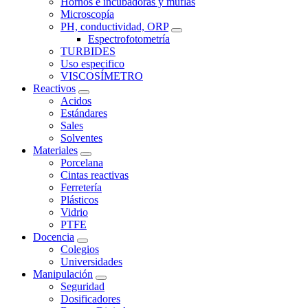
Hornos e incubadoras y muflas
Microscopía
PH, conductividad, ORP
Espectrofotometría
TURBIDES
Uso especifico
VISCOSÍMETRO
Reactivos
Acidos
Estándares
Sales
Solventes
Materiales
Porcelana
Cintas reactivas
Ferretería
Plásticos
Vidrio
PTFE
Docencia
Colegios
Universidades
Manipulación
Seguridad
Dosificadores