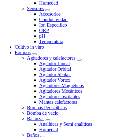
Humedad
Sensores
Accesorios
Conductividad
Ion Especifico
ORP
pH
Temperatura
Cultivo in vitro
Equipos
Agitadores y calefactores
Agitador Lineal
Agitador Orbital
Agitador Shaker
Agitador Vortex
Agitadores Magneticos
Agitadores Mecánicos
Agitadores oscilantes
Mantas calefactoras
Bombas Peristálticas
Bomba de vacío
Balanzas
Analíticas y Semi analíticas
Humedad
Baños