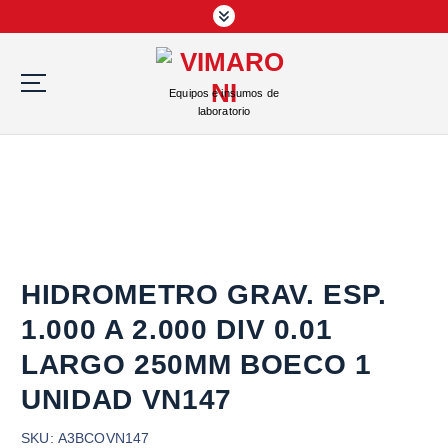
S
a
l
t
Equipos e insumos de
a
laboratorio
r
a
l
c
o
n
t
e
HIDROMETRO GRAV. ESP.
n
1.000 A 2.000 DIV 0.01
i
d
LARGO 250MM BOECO 1
o
UNIDAD VN147
SKU:
A3BCOVN147