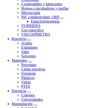
Combustibles y lubricantes
Hornos e incubadoras y muflas
Microscopía
PH, conductividad, ORP
Espectrofotometría
TURBIDES
Uso especifico
VISCOSÍMETRO
Reactivos
Acidos
Estándares
Sales
Solventes
Materiales
Porcelana
Cintas reactivas
Ferretería
Plásticos
Vidrio
PTFE
Docencia
Colegios
Universidades
Manipulación