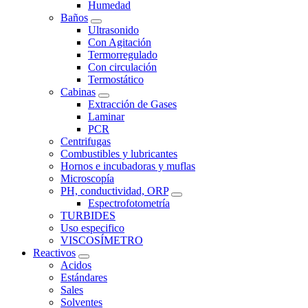
Humedad
Baños
Ultrasonido
Con Agitación
Termorregulado
Con circulación
Termostático
Cabinas
Extracción de Gases
Laminar
PCR
Centrifugas
Combustibles y lubricantes
Hornos e incubadoras y muflas
Microscopía
PH, conductividad, ORP
Espectrofotometría
TURBIDES
Uso especifico
VISCOSÍMETRO
Reactivos
Acidos
Estándares
Sales
Solventes