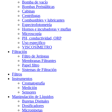
Bomba de vacío
Bombas Peristálticas
Cabinas
Centrifugas
Combustibles y lubricantes
Espectrofotometría
Hornos e incubadoras y muflas
Microscopía
PH, conductividad, ORP
Uso especifico
VISCOSÍMETRO
Filtración
Filtro de Jeringas
Membranas Filtrantes
Papel filtro
Sistemas de Filtración
Filtros
Instrumentos
Cromatografía
Medición
Sensores
Manipulación de Líquidos
Buretas Digitales
Dosificadores
Micropipetas