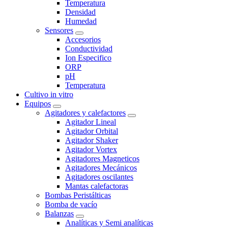
Temperatura
Densidad
Humedad
Sensores
Accesorios
Conductividad
Ion Especifico
ORP
pH
Temperatura
Cultivo in vitro
Equipos
Agitadores y calefactores
Agitador Lineal
Agitador Orbital
Agitador Shaker
Agitador Vortex
Agitadores Magneticos
Agitadores Mecánicos
Agitadores oscilantes
Mantas calefactoras
Bombas Peristálticas
Bomba de vacío
Balanzas
Analíticas y Semi analíticas