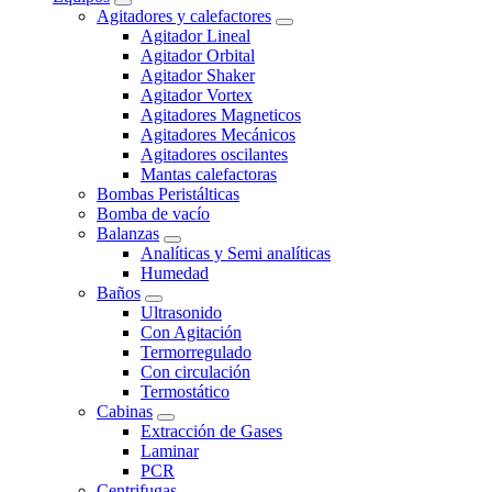
Agitadores y calefactores
Agitador Lineal
Agitador Orbital
Agitador Shaker
Agitador Vortex
Agitadores Magneticos
Agitadores Mecánicos
Agitadores oscilantes
Mantas calefactoras
Bombas Peristálticas
Bomba de vacío
Balanzas
Analíticas y Semi analíticas
Humedad
Baños
Ultrasonido
Con Agitación
Termorregulado
Con circulación
Termostático
Cabinas
Extracción de Gases
Laminar
PCR
Centrifugas