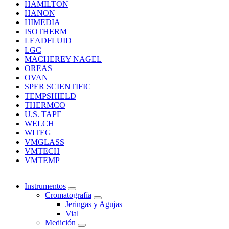
HAMILTON
HANON
HIMEDIA
ISOTHERM
LEADFLUID
LGC
MACHEREY NAGEL
OREAS
OVAN
SPER SCIENTIFIC
TEMPSHIELD
THERMCO
U.S. TAPE
WELCH
WITEG
VMGLASS
VMTECH
VMTEMP
Instrumentos
Cromatografía
Jeringas y Agujas
Vial
Medición