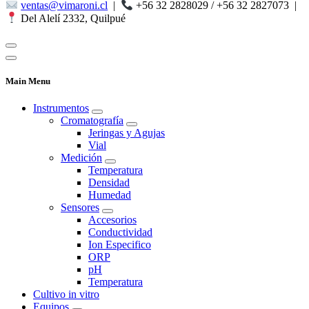
ventas@vimaroni.cl
|
+56 32 2828029 / +56 32 2827073
|
Del Alelí 2332, Quilpué
Main Menu
Instrumentos
Cromatografía
Jeringas y Agujas
Vial
Medición
Temperatura
Densidad
Humedad
Sensores
Accesorios
Conductividad
Ion Especifico
ORP
pH
Temperatura
Cultivo in vitro
Equipos