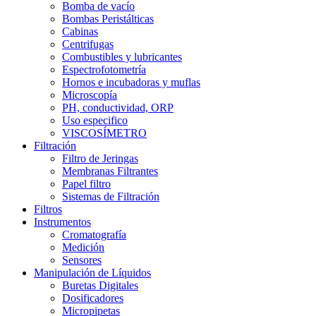
Bomba de vacío
Bombas Peristálticas
Cabinas
Centrifugas
Combustibles y lubricantes
Espectrofotometría
Hornos e incubadoras y muflas
Microscopía
PH, conductividad, ORP
Uso especifico
VISCOSÍMETRO
Filtración
Filtro de Jeringas
Membranas Filtrantes
Papel filtro
Sistemas de Filtración
Filtros
Instrumentos
Cromatografía
Medición
Sensores
Manipulación de Líquidos
Buretas Digitales
Dosificadores
Micropipetas