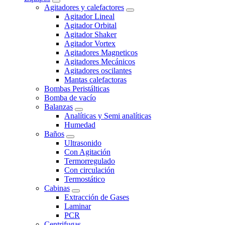
Agitadores y calefactores
Agitador Lineal
Agitador Orbital
Agitador Shaker
Agitador Vortex
Agitadores Magneticos
Agitadores Mecánicos
Agitadores oscilantes
Mantas calefactoras
Bombas Peristálticas
Bomba de vacío
Balanzas
Analíticas y Semi analíticas
Humedad
Baños
Ultrasonido
Con Agitación
Termorregulado
Con circulación
Termostático
Cabinas
Extracción de Gases
Laminar
PCR
Centrifugas