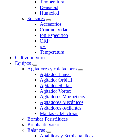
Temperatura
Densidad
Humedad
Sensores
Accesorios
Conductividad
Ion Especifico
ORP
pH
Temperatura
Cultivo in vitro
Equipos
Agitadores y calefactores
Agitador Lineal
Agitador Orbital
Agitador Shaker
Agitador Vortex
Agitadores Magneticos
Agitadores Mecánicos
Agitadores oscilantes
Mantas calefactoras
Bombas Peristálticas
Bomba de vacío
Balanzas
Analíticas y Semi analíticas