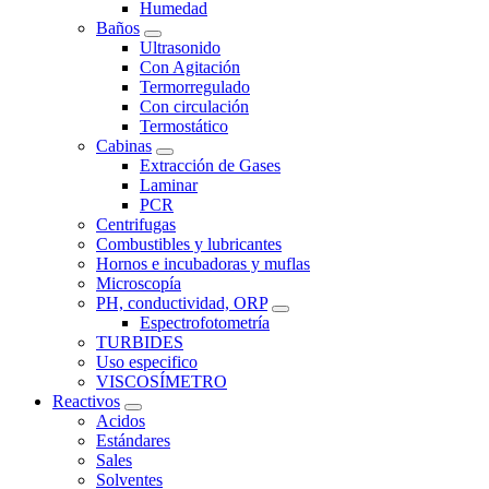
Humedad
Baños
Ultrasonido
Con Agitación
Termorregulado
Con circulación
Termostático
Cabinas
Extracción de Gases
Laminar
PCR
Centrifugas
Combustibles y lubricantes
Hornos e incubadoras y muflas
Microscopía
PH, conductividad, ORP
Espectrofotometría
TURBIDES
Uso especifico
VISCOSÍMETRO
Reactivos
Acidos
Estándares
Sales
Solventes