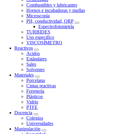
Combustibles y lubricantes
Hornos e incubadoras y muflas
Microscopía
PH, conductividad, ORP
Espectrofotometría
TURBIDES
Uso especifico
VISCOSÍMETRO
Reactivos
Acidos
Estándares
Sales
Solventes
Materiales
Porcelana
Cintas reactivas
Ferretería
Plásticos
Vidrio
PTFE
Docencia
Colegios
Universidades
Manipulación