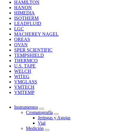
HAMILTON
HANON
HIMEDIA
ISOTHERM
LEADFLUID
LGC
MACHEREY NAGEL
OREAS
OVAN
SPER SCIENTIFIC
TEMPSHIELD
THERMCO
U.S. TAPE
WELCH
WITEG
VMGLASS
VMTECH
VMTEMP
Instrumentos
Cromatografía
Jeringas y Agujas
Vial
Medición