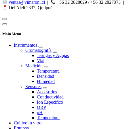
ventas@vimaroni.cl
|
+56 32 2828029 / +56 32 2827073
|
Del Alelí 2332, Quilpué
Main Menu
Instrumentos
Cromatografía
Jeringas y Agujas
Vial
Medición
Temperatura
Densidad
Humedad
Sensores
Accesorios
Conductividad
Ion Especifico
ORP
pH
Temperatura
Cultivo in vitro
Equipos