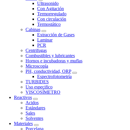
Ultrasonido
Con Agitación
Termorregulado
Con circulación
Termostático
Cabinas
Extracción de Gases
Laminar
PCR
Centrifugas
Combustibles y lubricantes
Hornos e incubadoras y muflas
Microscopía
PH, conductividad, ORP
Espectrofotometría
TURBIDES
Uso especifico
VISCOSÍMETRO
Reactivos
Acidos
Estándares
Sales
Solventes
Materiales
Porcelana