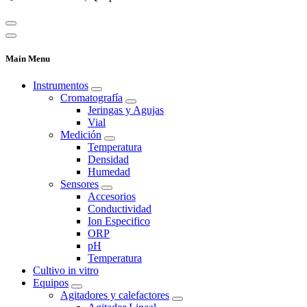
Main Menu
Instrumentos
Cromatografía
Jeringas y Agujas
Vial
Medición
Temperatura
Densidad
Humedad
Sensores
Accesorios
Conductividad
Ion Especifico
ORP
pH
Temperatura
Cultivo in vitro
Equipos
Agitadores y calefactores