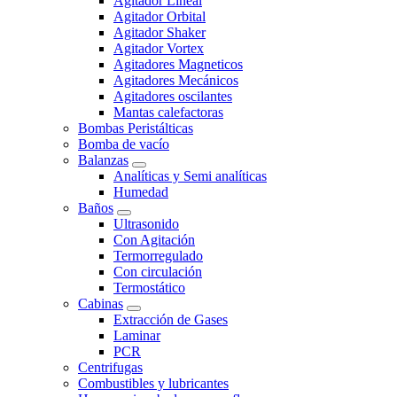
Agitador Lineal
Agitador Orbital
Agitador Shaker
Agitador Vortex
Agitadores Magneticos
Agitadores Mecánicos
Agitadores oscilantes
Mantas calefactoras
Bombas Peristálticas
Bomba de vacío
Balanzas
Analíticas y Semi analíticas
Humedad
Baños
Ultrasonido
Con Agitación
Termorregulado
Con circulación
Termostático
Cabinas
Extracción de Gases
Laminar
PCR
Centrifugas
Combustibles y lubricantes