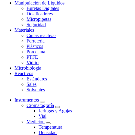
Manipulación de Líquidos
Buretas Digitales
Dosificadores
Micropipetas
Seguridad
Materiales
Cintas reactivas
Ferretería
Plásticos
Porcelana
PTFE
Vidrio
Microbiología
Reactivos
Estándares
Sales
Solventes
Instrumentos
Cromatografía
Jeringas y Agujas
Vial
Medición
Temperatura
Densidad