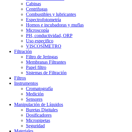
Cabinas
Centrifugas
Combustibles y lubricantes
Espectrofotometría
Hornos e incubadoras y muflas
Microscopía
PH, conductividad, ORP
Uso especifico
VISCOSÍMETRO
Filtración
Filtro de Jeringas
Membranas Filtrantes
Papel filtro
Sistemas de Filtración
Filtros
Instrumentos
Cromatografía
Medición
Sensores
Manipulación de Líquidos
Buretas Digitales
Dosificadores
Micropipetas
Seguridad
Materiales