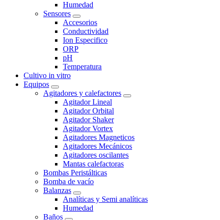
Humedad
Sensores
Accesorios
Conductividad
Ion Especifico
ORP
pH
Temperatura
Cultivo in vitro
Equipos
Agitadores y calefactores
Agitador Lineal
Agitador Orbital
Agitador Shaker
Agitador Vortex
Agitadores Magneticos
Agitadores Mecánicos
Agitadores oscilantes
Mantas calefactoras
Bombas Peristálticas
Bomba de vacío
Balanzas
Analíticas y Semi analíticas
Humedad
Baños