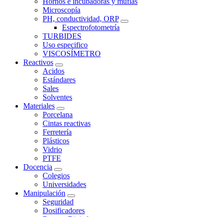
Hornos e incubadoras y muflas
Microscopía
PH, conductividad, ORP
Espectrofotometría
TURBIDES
Uso especifico
VISCOSÍMETRO
Reactivos
Acidos
Estándares
Sales
Solventes
Materiales
Porcelana
Cintas reactivas
Ferretería
Plásticos
Vidrio
PTFE
Docencia
Colegios
Universidades
Manipulación
Seguridad
Dosificadores