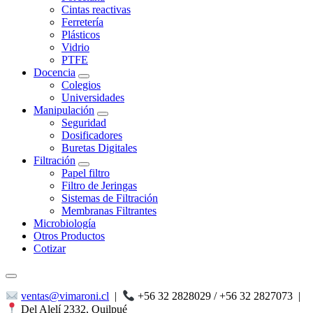
Cintas reactivas
Ferretería
Plásticos
Vidrio
PTFE
Docencia
Colegios
Universidades
Manipulación
Seguridad
Dosificadores
Buretas Digitales
Filtración
Papel filtro
Filtro de Jeringas
Sistemas de Filtración
Membranas Filtrantes
Microbiología
Otros Productos
Cotizar
ventas@vimaroni.cl
|
+56 32 2828029 / +56 32 2827073
|
Del Alelí 2332, Quilpué