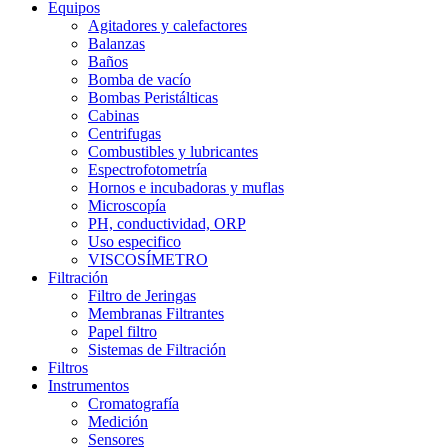
Equipos
Agitadores y calefactores
Balanzas
Baños
Bomba de vacío
Bombas Peristálticas
Cabinas
Centrifugas
Combustibles y lubricantes
Espectrofotometría
Hornos e incubadoras y muflas
Microscopía
PH, conductividad, ORP
Uso especifico
VISCOSÍMETRO
Filtración
Filtro de Jeringas
Membranas Filtrantes
Papel filtro
Sistemas de Filtración
Filtros
Instrumentos
Cromatografía
Medición
Sensores