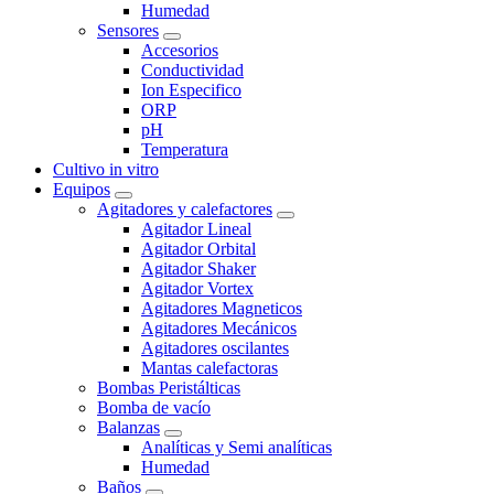
Humedad
Sensores
Accesorios
Conductividad
Ion Especifico
ORP
pH
Temperatura
Cultivo in vitro
Equipos
Agitadores y calefactores
Agitador Lineal
Agitador Orbital
Agitador Shaker
Agitador Vortex
Agitadores Magneticos
Agitadores Mecánicos
Agitadores oscilantes
Mantas calefactoras
Bombas Peristálticas
Bomba de vacío
Balanzas
Analíticas y Semi analíticas
Humedad
Baños