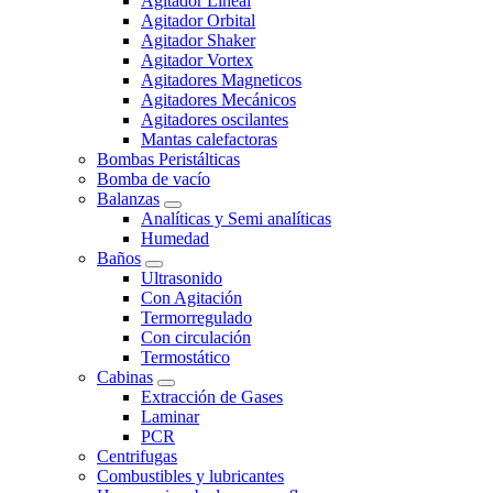
Agitador Lineal
Agitador Orbital
Agitador Shaker
Agitador Vortex
Agitadores Magneticos
Agitadores Mecánicos
Agitadores oscilantes
Mantas calefactoras
Bombas Peristálticas
Bomba de vacío
Balanzas
Analíticas y Semi analíticas
Humedad
Baños
Ultrasonido
Con Agitación
Termorregulado
Con circulación
Termostático
Cabinas
Extracción de Gases
Laminar
PCR
Centrifugas
Combustibles y lubricantes