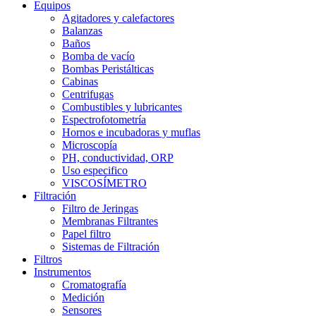
Equipos
Agitadores y calefactores
Balanzas
Baños
Bomba de vacío
Bombas Peristálticas
Cabinas
Centrifugas
Combustibles y lubricantes
Espectrofotometría
Hornos e incubadoras y muflas
Microscopía
PH, conductividad, ORP
Uso especifico
VISCOSÍMETRO
Filtración
Filtro de Jeringas
Membranas Filtrantes
Papel filtro
Sistemas de Filtración
Filtros
Instrumentos
Cromatografía
Medición
Sensores