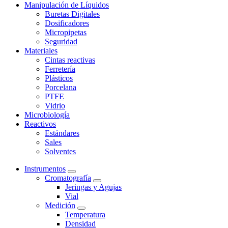
Manipulación de Líquidos
Buretas Digitales
Dosificadores
Micropipetas
Seguridad
Materiales
Cintas reactivas
Ferretería
Plásticos
Porcelana
PTFE
Vidrio
Microbiología
Reactivos
Estándares
Sales
Solventes
Instrumentos
Cromatografía
Jeringas y Agujas
Vial
Medición
Temperatura
Densidad