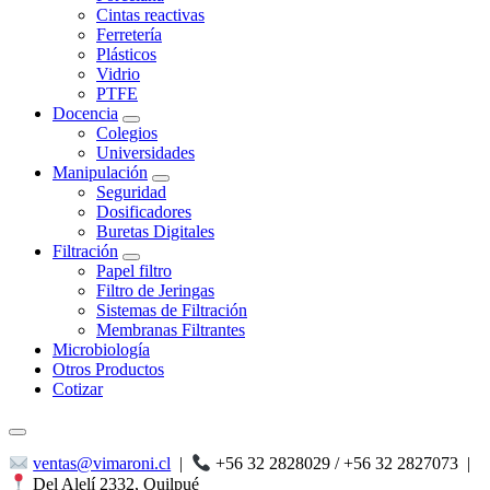
Cintas reactivas
Ferretería
Plásticos
Vidrio
PTFE
Docencia
Colegios
Universidades
Manipulación
Seguridad
Dosificadores
Buretas Digitales
Filtración
Papel filtro
Filtro de Jeringas
Sistemas de Filtración
Membranas Filtrantes
Microbiología
Otros Productos
Cotizar
ventas@vimaroni.cl
|
+56 32 2828029 / +56 32 2827073
|
Del Alelí 2332, Quilpué