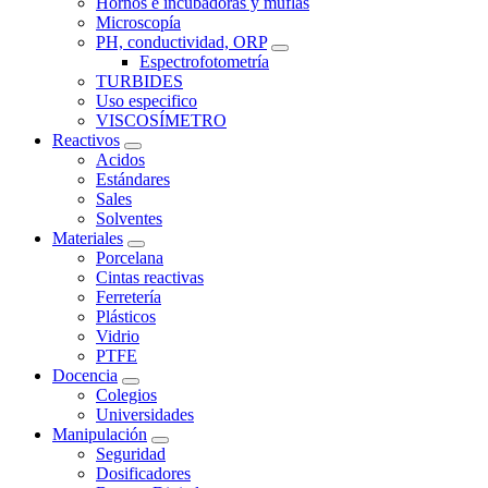
Hornos e incubadoras y muflas
Microscopía
PH, conductividad, ORP
Espectrofotometría
TURBIDES
Uso especifico
VISCOSÍMETRO
Reactivos
Acidos
Estándares
Sales
Solventes
Materiales
Porcelana
Cintas reactivas
Ferretería
Plásticos
Vidrio
PTFE
Docencia
Colegios
Universidades
Manipulación
Seguridad
Dosificadores