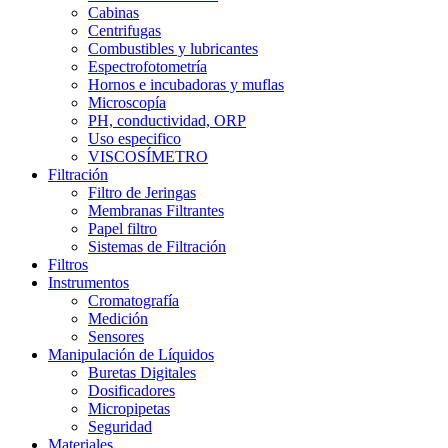
Cabinas
Centrifugas
Combustibles y lubricantes
Espectrofotometría
Hornos e incubadoras y muflas
Microscopía
PH, conductividad, ORP
Uso especifico
VISCOSÍMETRO
Filtración
Filtro de Jeringas
Membranas Filtrantes
Papel filtro
Sistemas de Filtración
Filtros
Instrumentos
Cromatografía
Medición
Sensores
Manipulación de Líquidos
Buretas Digitales
Dosificadores
Micropipetas
Seguridad
Materiales