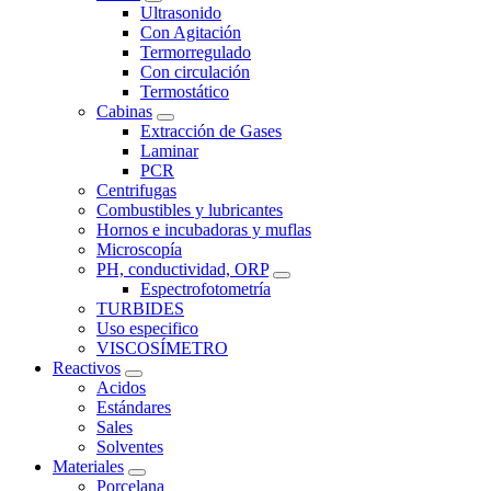
Ultrasonido
Con Agitación
Termorregulado
Con circulación
Termostático
Cabinas
Extracción de Gases
Laminar
PCR
Centrifugas
Combustibles y lubricantes
Hornos e incubadoras y muflas
Microscopía
PH, conductividad, ORP
Espectrofotometría
TURBIDES
Uso especifico
VISCOSÍMETRO
Reactivos
Acidos
Estándares
Sales
Solventes
Materiales
Porcelana