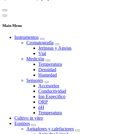
Main Menu
Instrumentos
Cromatografía
Jeringas y Agujas
Vial
Medición
Temperatura
Densidad
Humedad
Sensores
Accesorios
Conductividad
Ion Especifico
ORP
pH
Temperatura
Cultivo in vitro
Equipos
Agitadores y calefactores