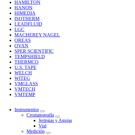
HAMILTON
HANON
HIMEDIA
ISOTHERM
LEADFLUID
LGC
MACHEREY NAGEL
OREAS
OVAN
SPER SCIENTIFIC
TEMPSHIELD
THERMCO
U.S. TAPE
WELCH
WITEG
VMGLASS
VMTECH
VMTEMP
Instrumentos
Cromatografía
Jeringas y Agujas
Vial
Medición