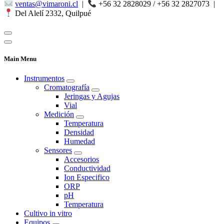
ventas@vimaroni.cl
|
+56 32 2828029 / +56 32 2827073
|
Del Alelí 2332, Quilpué
Main Menu
Instrumentos
Cromatografía
Jeringas y Agujas
Vial
Medición
Temperatura
Densidad
Humedad
Sensores
Accesorios
Conductividad
Ion Especifico
ORP
pH
Temperatura
Cultivo in vitro
Equipos