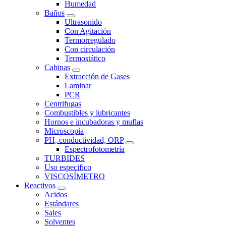
Humedad
Baños
Ultrasonido
Con Agitación
Termorregulado
Con circulación
Termostático
Cabinas
Extracción de Gases
Laminar
PCR
Centrifugas
Combustibles y lubricantes
Hornos e incubadoras y muflas
Microscopía
PH, conductividad, ORP
Espectrofotometría
TURBIDES
Uso especifico
VISCOSÍMETRO
Reactivos
Acidos
Estándares
Sales
Solventes