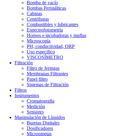
Bomba de vacío
Bombas Peristálticas
Cabinas
Centrifugas
Combustibles y lubricantes
Espectrofotometría
Hornos e incubadoras y muflas
Microscopía
PH, conductividad, ORP
Uso especifico
VISCOSÍMETRO
Filtración
Filtro de Jeringas
Membranas Filtrantes
Papel filtro
Sistemas de Filtración
Filtros
Instrumentos
Cromatografía
Medición
Sensores
Manipulación de Líquidos
Buretas Digitales
Dosificadores
Micropipetas