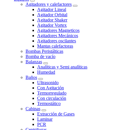
Agitadores y calefactores
Agitador Lineal
Agitador Orbital
Agitador Shaker
Agitador Vortex
Agitadores Magneticos
Agitadores Mecánicos
Agitadores oscilantes
Mantas calefactoras
Bombas Peristálticas
Bomba de vacío
Balanzas
Analíticas y Semi analíticas
Humedad
Baños
Ultrasonido
Con Agitación
Termorregulado
Con circulación
Termostático
Cabinas
Extracción de Gases
Laminar
PCR
Centrifugas