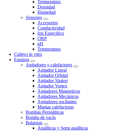
Temperatura
Densidad
Humedad
Sensores
Accesorios
Conductividad
Ion Especifico
ORP
pH
Temperatura
Cultivo in vitro
Equipos
Agitadores y calefactores
Agitador Lineal
Agitador Orbital
Agitador Shaker
Agitador Vortex
Agitadores Magneticos
Agitadores Mecánicos
Agitadores oscilantes
Mantas calefactoras
Bombas Peristálticas
Bomba de vacío
Balanzas
Analíticas y Semi analíticas