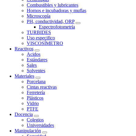
Combustibles y lubricantes
Hornos e incubadoras y muflas
Microscopía
PH, conductividad, ORP
Espectrofotometría
TURBIDES
Uso especifico
VISCOSÍMETRO
Reactivos
Acidos
Estándares
Sales
Solventes
Materiales
Porcelana
Cintas reactivas
Ferretería
Plásticos
Vidrio
PTFE
Docencia
Colegios
Universidades
Manipulación