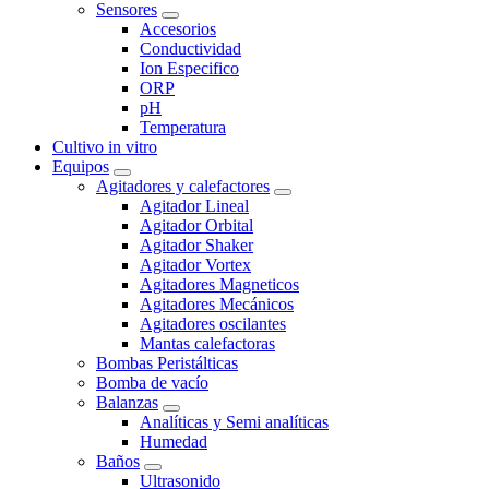
Sensores
Accesorios
Conductividad
Ion Especifico
ORP
pH
Temperatura
Cultivo in vitro
Equipos
Agitadores y calefactores
Agitador Lineal
Agitador Orbital
Agitador Shaker
Agitador Vortex
Agitadores Magneticos
Agitadores Mecánicos
Agitadores oscilantes
Mantas calefactoras
Bombas Peristálticas
Bomba de vacío
Balanzas
Analíticas y Semi analíticas
Humedad
Baños
Ultrasonido