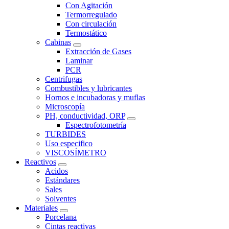
Con Agitación
Termorregulado
Con circulación
Termostático
Cabinas
Extracción de Gases
Laminar
PCR
Centrifugas
Combustibles y lubricantes
Hornos e incubadoras y muflas
Microscopía
PH, conductividad, ORP
Espectrofotometría
TURBIDES
Uso especifico
VISCOSÍMETRO
Reactivos
Acidos
Estándares
Sales
Solventes
Materiales
Porcelana
Cintas reactivas