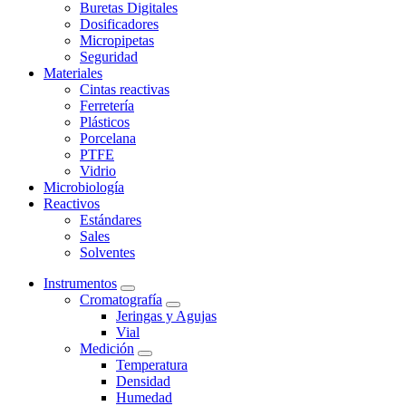
Buretas Digitales
Dosificadores
Micropipetas
Seguridad
Materiales
Cintas reactivas
Ferretería
Plásticos
Porcelana
PTFE
Vidrio
Microbiología
Reactivos
Estándares
Sales
Solventes
Instrumentos
Cromatografía
Jeringas y Agujas
Vial
Medición
Temperatura
Densidad
Humedad