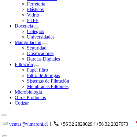
Ferretería
Plásticos
Vidrio
PTFE
Docencia
Colegios
Universidades
Manipulación
Seguridad
Dosificadores
Buretas Digitales
Filtración
Papel filtro
Filtro de Jeringas
Sistemas de Filtración
Membranas Filtrantes
Microbiología
Otros Productos
Cotizar
ventas@vimaroni.cl
|
+56 32 2828029 / +56 32 2827073
|