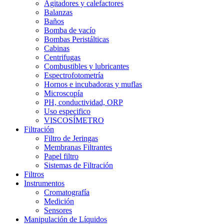
Agitadores y calefactores
Balanzas
Baños
Bomba de vacío
Bombas Peristálticas
Cabinas
Centrifugas
Combustibles y lubricantes
Espectrofotometría
Hornos e incubadoras y muflas
Microscopía
PH, conductividad, ORP
Uso especifico
VISCOSÍMETRO
Filtración
Filtro de Jeringas
Membranas Filtrantes
Papel filtro
Sistemas de Filtración
Filtros
Instrumentos
Cromatografía
Medición
Sensores
Manipulación de Líquidos