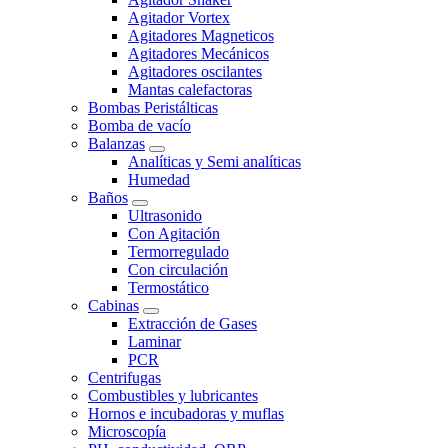
Agitador Vortex
Agitadores Magneticos
Agitadores Mecánicos
Agitadores oscilantes
Mantas calefactoras
Bombas Peristálticas
Bomba de vacío
Balanzas
Analíticas y Semi analíticas
Humedad
Baños
Ultrasonido
Con Agitación
Termorregulado
Con circulación
Termostático
Cabinas
Extracción de Gases
Laminar
PCR
Centrifugas
Combustibles y lubricantes
Hornos e incubadoras y muflas
Microscopía