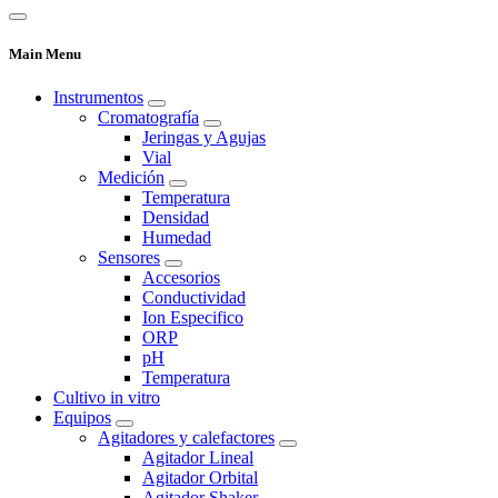
Main Menu
Instrumentos
Cromatografía
Jeringas y Agujas
Vial
Medición
Temperatura
Densidad
Humedad
Sensores
Accesorios
Conductividad
Ion Especifico
ORP
pH
Temperatura
Cultivo in vitro
Equipos
Agitadores y calefactores
Agitador Lineal
Agitador Orbital
Agitador Shaker