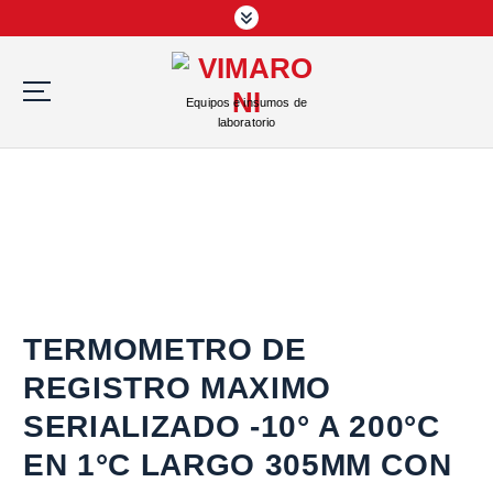
S
a
l
t
Equipos e insumos de
a
laboratorio
r
a
l
c
o
n
t
e
n
TERMOMETRO DE
i
REGISTRO MAXIMO
d
o
SERIALIZADO -10° A 200°C
EN 1°C LARGO 305MM CON