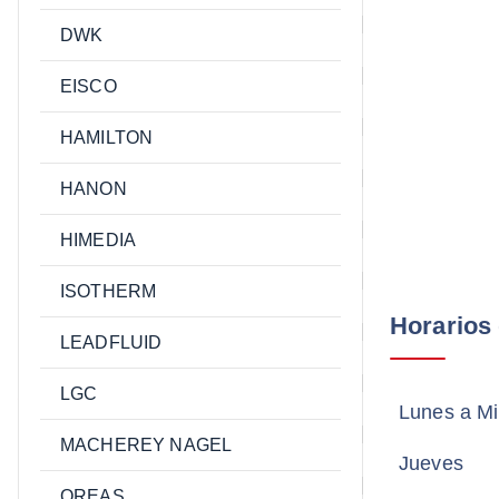
DWK
EISCO
HAMILTON
HANON
HIMEDIA
ISOTHERM
Información Oficial
Horarios
LEADFLUID
LGC
Del Alelí 2332,
Lunes a Mi
Quilpué
MACHEREY NAGEL
Jueves
+56 32 2827061
OREAS