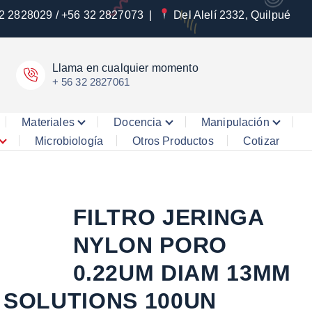
2 2828029 / +56 32 2827073
|
Del Alelí 2332, Quilpué
Llama en cualquier momento
+ 56 32 2827061
Materiales
Docencia
Manipulación
Microbiología
Otros Productos
Cotizar
FILTRO JERINGA
NYLON PORO
0.22UM DIAM 13MM
SOLUTIONS 100UN