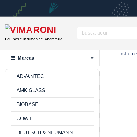
S
a
l
t
B
a
u
Equipos e insumos de laboratorio
r
s
a
Instrum
c
Marcas
l
a
c
r
ADVANTEC
o
:
n
AMK GLASS
t
e
BIOBASE
n
COWIE
i
d
DEUTSCH & NEUMANN
o