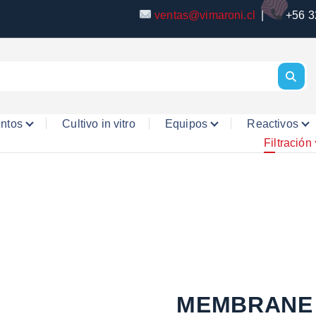
ventas@vimaroni.cl
|
+56 3
entos
Cultivo in vitro
Equipos
Reactivos
Filtración
MEMBRANE 