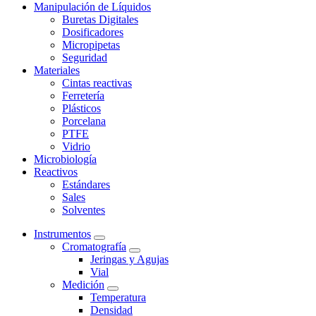
Manipulación de Líquidos
Buretas Digitales
Dosificadores
Micropipetas
Seguridad
Materiales
Cintas reactivas
Ferretería
Plásticos
Porcelana
PTFE
Vidrio
Microbiología
Reactivos
Estándares
Sales
Solventes
Instrumentos
Cromatografía
Jeringas y Agujas
Vial
Medición
Temperatura
Densidad