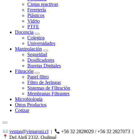
Cintas reactivas
Ferretería
Plásticos
Vidrio
PTFE
Docencia
Colegios
Universidades
Manipulación
Seguridad
Dosificadores
Buretas Digitales
Filtración
Papel filtro
Filtro de Jeringas
Sistemas de Filtración
Membranas Filtrantes
Microbiología
Otros Productos
Cotizar
ventas@vimaroni.cl
|
+56 32 2828029 / +56 32 2827073
|
Del Alelí 2332, Quilpué