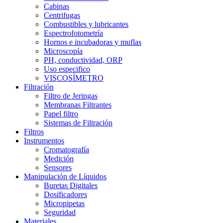
Cabinas
Centrifugas
Combustibles y lubricantes
Espectrofotometría
Hornos e incubadoras y muflas
Microscopía
PH, conductividad, ORP
Uso especifico
VISCOSÍMETRO
Filtración
Filtro de Jeringas
Membranas Filtrantes
Papel filtro
Sistemas de Filtración
Filtros
Instrumentos
Cromatografía
Medición
Sensores
Manipulación de Líquidos
Buretas Digitales
Dosificadores
Micropipetas
Seguridad
Materiales