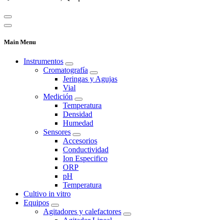
Main Menu
Instrumentos
Cromatografía
Jeringas y Agujas
Vial
Medición
Temperatura
Densidad
Humedad
Sensores
Accesorios
Conductividad
Ion Especifico
ORP
pH
Temperatura
Cultivo in vitro
Equipos
Agitadores y calefactores