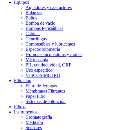
Equipos
Agitadores y calefactores
Balanzas
Baños
Bomba de vacío
Bombas Peristálticas
Cabinas
Centrifugas
Combustibles y lubricantes
Espectrofotometría
Hornos e incubadoras y muflas
Microscopía
PH, conductividad, ORP
Uso especifico
VISCOSÍMETRO
Filtración
Filtro de Jeringas
Membranas Filtrantes
Papel filtro
Sistemas de Filtración
Filtros
Instrumentos
Cromatografía
Medición
Sensores