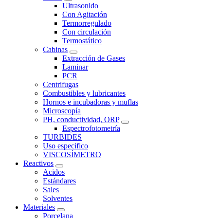
Ultrasonido
Con Agitación
Termorregulado
Con circulación
Termostático
Cabinas
Extracción de Gases
Laminar
PCR
Centrifugas
Combustibles y lubricantes
Hornos e incubadoras y muflas
Microscopía
PH, conductividad, ORP
Espectrofotometría
TURBIDES
Uso especifico
VISCOSÍMETRO
Reactivos
Acidos
Estándares
Sales
Solventes
Materiales
Porcelana