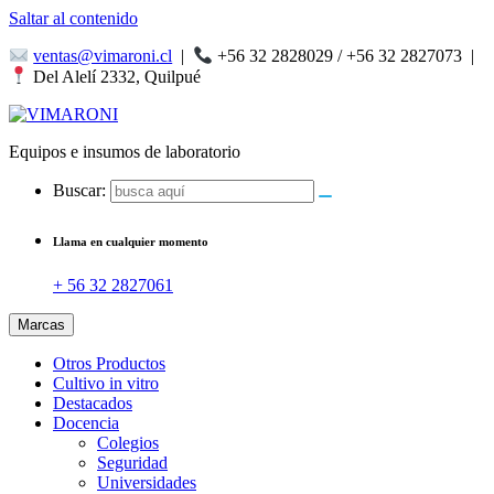
Saltar al contenido
ventas@vimaroni.cl
|
+56 32 2828029 / +56 32 2827073
|
Del Alelí 2332, Quilpué
Equipos e insumos de laboratorio
Buscar:
Llama en cualquier momento
+ 56 32 2827061
Marcas
Otros Productos
Cultivo in vitro
Destacados
Docencia
Colegios
Seguridad
Universidades