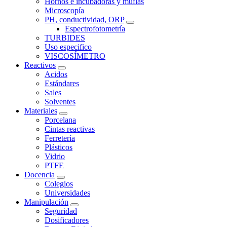
Hornos e incubadoras y muflas
Microscopía
PH, conductividad, ORP
Espectrofotometría
TURBIDES
Uso especifico
VISCOSÍMETRO
Reactivos
Acidos
Estándares
Sales
Solventes
Materiales
Porcelana
Cintas reactivas
Ferretería
Plásticos
Vidrio
PTFE
Docencia
Colegios
Universidades
Manipulación
Seguridad
Dosificadores