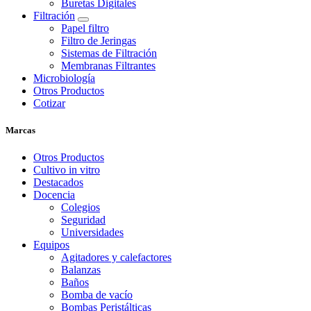
Buretas Digitales
Filtración
Papel filtro
Filtro de Jeringas
Sistemas de Filtración
Membranas Filtrantes
Microbiología
Otros Productos
Cotizar
Marcas
Otros Productos
Cultivo in vitro
Destacados
Docencia
Colegios
Seguridad
Universidades
Equipos
Agitadores y calefactores
Balanzas
Baños
Bomba de vacío
Bombas Peristálticas