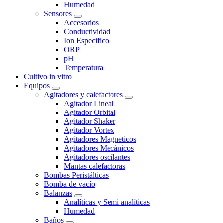
Humedad
Sensores
Accesorios
Conductividad
Ion Especifico
ORP
pH
Temperatura
Cultivo in vitro
Equipos
Agitadores y calefactores
Agitador Lineal
Agitador Orbital
Agitador Shaker
Agitador Vortex
Agitadores Magneticos
Agitadores Mecánicos
Agitadores oscilantes
Mantas calefactoras
Bombas Peristálticas
Bomba de vacío
Balanzas
Analíticas y Semi analíticas
Humedad
Baños