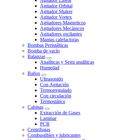
Agitador Lineal
Agitador Orbital
Agitador Shaker
Agitador Vortex
Agitadores Magneticos
Agitadores Mecánicos
Agitadores oscilantes
Mantas calefactoras
Bombas Peristálticas
Bomba de vacío
Balanzas
Analíticas y Semi analíticas
Humedad
Baños
Ultrasonido
Con Agitación
Termorregulado
Con circulación
Termostático
Cabinas
Extracción de Gases
Laminar
PCR
Centrifugas
Combustibles y lubricantes