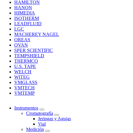
HAMILTON
HANON
HIMEDIA
ISOTHERM
LEADFLUID
LGC
MACHEREY NAGEL
OREAS
OVAN
SPER SCIENTIFIC
TEMPSHIELD
THERMCO
U.S. TAPE
WELCH
WITEG
VMGLASS
VMTECH
VMTEMP
Instrumentos
Cromatografía
Jeringas y Agujas
Vial
Medición