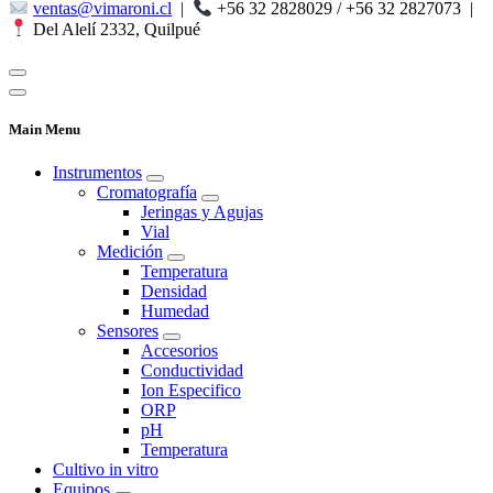
ventas@vimaroni.cl
|
+56 32 2828029 / +56 32 2827073
|
Del Alelí 2332, Quilpué
Main Menu
Instrumentos
Cromatografía
Jeringas y Agujas
Vial
Medición
Temperatura
Densidad
Humedad
Sensores
Accesorios
Conductividad
Ion Especifico
ORP
pH
Temperatura
Cultivo in vitro
Equipos