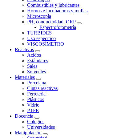
Combustibles y lubricantes
Hornos e incubadoras y muflas
Microscopía
PH, conductividad, ORP
Espectrofotometría
TURBIDES
Uso especifico
VISCOSÍMETRO
Reactivos
Acidos
Estándares
Sales
Solventes
Materiales
Porcelana
Cintas reactivas
Ferretería
Plásticos
Vidrio
PTFE
Docencia
Colegios
Universidades
Manipulación