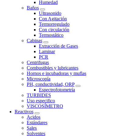
Humedad
Baños
Ultrasonido
Con Agitación
Termorregulado
Con circulación
Termostático
Cabinas
Extracción de Gases
Laminar
PCR
Centrifugas
Combustibles y lubricantes
Hornos e incubadoras y muflas
Microscopía
PH, conductividad, ORP
Espectrofotometría
TURBIDES
Uso especifico
VISCOSÍMETRO
Reactivos
Acidos
Estándares
Sales
Solventes