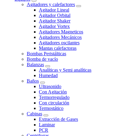
Agitadores y calefactores
Agitador Lineal
Agitador Orbital
Agitador Shaker
Agitador Vortex
Agitadores Magneticos
Agitadores Mecánicos
Agitadores oscilantes
Mantas calefactoras
Bombas Peristálticas
Bomba de vacío
Balanzas
Analíticas y Semi analíticas
Humedad
Baños
Ultrasonido
Con Agitación
Termorregulado
Con circulación
Termostático
Cabinas
Extracción de Gases
Laminar
PCR
Centrifugas