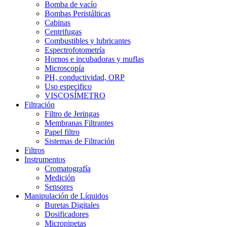
Bomba de vacío
Bombas Peristálticas
Cabinas
Centrifugas
Combustibles y lubricantes
Espectrofotometría
Hornos e incubadoras y muflas
Microscopía
PH, conductividad, ORP
Uso especifico
VISCOSÍMETRO
Filtración
Filtro de Jeringas
Membranas Filtrantes
Papel filtro
Sistemas de Filtración
Filtros
Instrumentos
Cromatografía
Medición
Sensores
Manipulación de Líquidos
Buretas Digitales
Dosificadores
Micropipetas