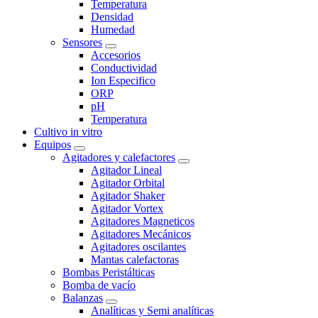
Temperatura
Densidad
Humedad
Sensores
Accesorios
Conductividad
Ion Especifico
ORP
pH
Temperatura
Cultivo in vitro
Equipos
Agitadores y calefactores
Agitador Lineal
Agitador Orbital
Agitador Shaker
Agitador Vortex
Agitadores Magneticos
Agitadores Mecánicos
Agitadores oscilantes
Mantas calefactoras
Bombas Peristálticas
Bomba de vacío
Balanzas
Analíticas y Semi analíticas