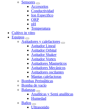
Sensores
Accesorios
Conductividad
Ion Especifico
ORP
pH
Temperatura
Cultivo in vitro
Equipos
Agitadores y calefactores
Agitador Lineal
Agitador Orbital
Agitador Shaker
Agitador Vortex
Agitadores Magneticos
Agitadores Mecánicos
Agitadores oscilantes
Mantas calefactoras
Bombas Peristálticas
Bomba de vacío
Balanzas
Analíticas y Semi analíticas
Humedad
Baños
Ultrasonido