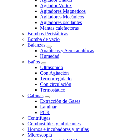
Agitador Vortex
Agitadores Magneticos
Agitadores Mecánicos
Agitadores oscilantes
Mantas calefactoras
Bombas Peristálticas
Bomba de vacío
Balanzas
Analíticas y Semi analíticas
Humedad
Baños
Ultrasonido
Con Agitación
Termorregulado
Con circulación
Termostático
Cabinas
Extracción de Gases
Laminar
PCR
Centrifugas
Combustibles y lubricantes
Hornos e incubadoras y muflas
Microscopía