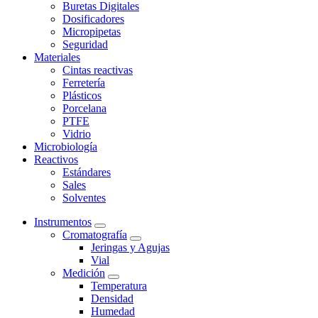
Buretas Digitales
Dosificadores
Micropipetas
Seguridad
Materiales
Cintas reactivas
Ferretería
Plásticos
Porcelana
PTFE
Vidrio
Microbiología
Reactivos
Estándares
Sales
Solventes
Instrumentos
Cromatografía
Jeringas y Agujas
Vial
Medición
Temperatura
Densidad
Humedad