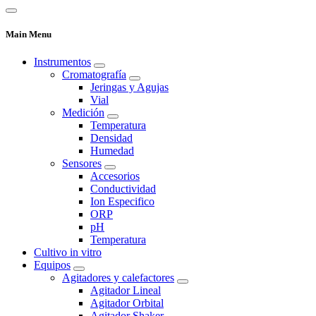
Main Menu
Instrumentos
Cromatografía
Jeringas y Agujas
Vial
Medición
Temperatura
Densidad
Humedad
Sensores
Accesorios
Conductividad
Ion Especifico
ORP
pH
Temperatura
Cultivo in vitro
Equipos
Agitadores y calefactores
Agitador Lineal
Agitador Orbital
Agitador Shaker