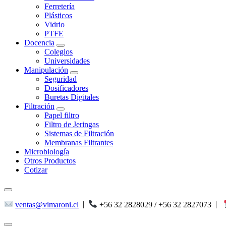
Ferretería
Plásticos
Vidrio
PTFE
Docencia
Colegios
Universidades
Manipulación
Seguridad
Dosificadores
Buretas Digitales
Filtración
Papel filtro
Filtro de Jeringas
Sistemas de Filtración
Membranas Filtrantes
Microbiología
Otros Productos
Cotizar
ventas@vimaroni.cl
|
+56 32 2828029 / +56 32 2827073
|