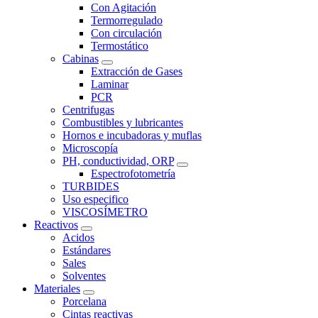
Con Agitación
Termorregulado
Con circulación
Termostático
Cabinas
Extracción de Gases
Laminar
PCR
Centrifugas
Combustibles y lubricantes
Hornos e incubadoras y muflas
Microscopía
PH, conductividad, ORP
Espectrofotometría
TURBIDES
Uso especifico
VISCOSÍMETRO
Reactivos
Acidos
Estándares
Sales
Solventes
Materiales
Porcelana
Cintas reactivas