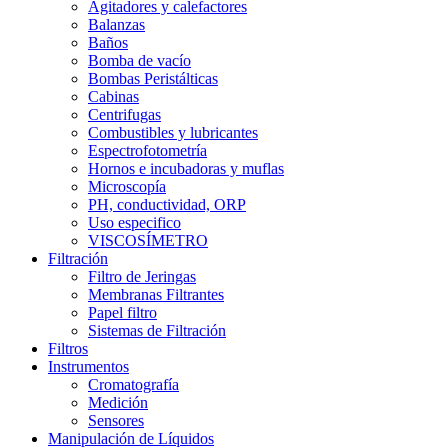
Agitadores y calefactores
Balanzas
Baños
Bomba de vacío
Bombas Peristálticas
Cabinas
Centrifugas
Combustibles y lubricantes
Espectrofotometría
Hornos e incubadoras y muflas
Microscopía
PH, conductividad, ORP
Uso especifico
VISCOSÍMETRO
Filtración
Filtro de Jeringas
Membranas Filtrantes
Papel filtro
Sistemas de Filtración
Filtros
Instrumentos
Cromatografía
Medición
Sensores
Manipulación de Líquidos