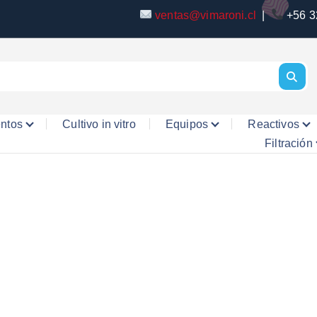
ventas@vimaroni.cl
|
+56 3
entos
Cultivo in vitro
Equipos
Reactivos
Filtración