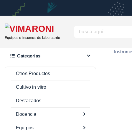
S
a
l
t
B
a
u
Equipos e insumos de laboratorio
r
s
a
Instrum
c
Categorías
l
a
c
r
Otros Productos
o
:
n
Cultivo in vitro
t
e
Destacados
n
Docencia
i
d
Equipos
o