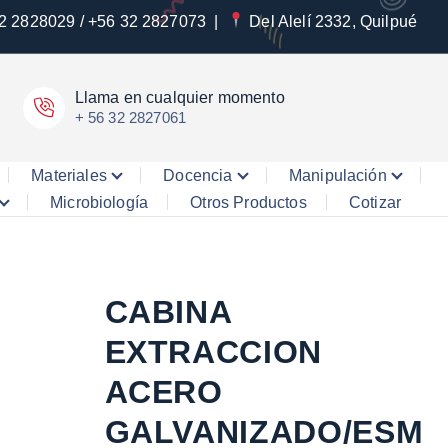
2 2828029 / +56 32 2827073
|
Del Alelí 2332, Quilpué
Llama en cualquier momento
+ 56 32 2827061
Materiales
Docencia
Manipulación
Microbiología
Otros Productos
Cotizar
CABINA
EXTRACCION
ACERO
GALVANIZADO/ESM