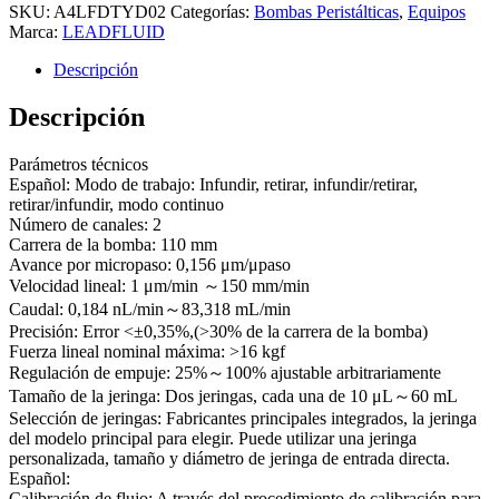
SKU:
A4LFDTYD02
Categorías:
Bombas Peristálticas
,
Equipos
Marca:
LEADFLUID
Descripción
Descripción
Parámetros técnicos
Español: Modo de trabajo: Infundir, retirar, infundir/retirar,
retirar/infundir, modo continuo
Número de canales: 2
Carrera de la bomba: 110 mm
Avance por micropaso: 0,156 μm/μpaso
Velocidad lineal: 1 μm/min ～150 mm/min
Caudal: 0,184 nL/min～83,318 mL/min
Precisión: Error <±0,35%,(>30% de la carrera de la bomba)
Fuerza lineal nominal máxima: >16 kgf
Regulación de empuje: 25%～100% ajustable arbitrariamente
Tamaño de la jeringa: Dos jeringas, cada una de 10 μL～60 mL
Selección de jeringas: Fabricantes principales integrados, la jeringa
del modelo principal para elegir. Puede utilizar una jeringa
personalizada, tamaño y diámetro de jeringa de entrada directa.
Español:
Calibración de flujo: A través del procedimiento de calibración para