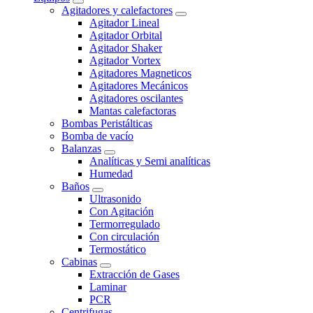
Agitadores y calefactores
Agitador Lineal
Agitador Orbital
Agitador Shaker
Agitador Vortex
Agitadores Magneticos
Agitadores Mecánicos
Agitadores oscilantes
Mantas calefactoras
Bombas Peristálticas
Bomba de vacío
Balanzas
Analíticas y Semi analíticas
Humedad
Baños
Ultrasonido
Con Agitación
Termorregulado
Con circulación
Termostático
Cabinas
Extracción de Gases
Laminar
PCR
Centrifugas