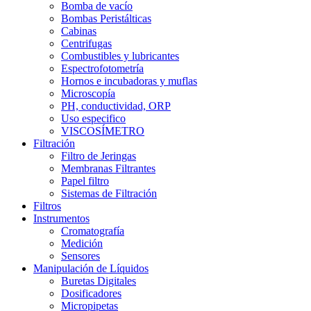
Bomba de vacío
Bombas Peristálticas
Cabinas
Centrifugas
Combustibles y lubricantes
Espectrofotometría
Hornos e incubadoras y muflas
Microscopía
PH, conductividad, ORP
Uso especifico
VISCOSÍMETRO
Filtración
Filtro de Jeringas
Membranas Filtrantes
Papel filtro
Sistemas de Filtración
Filtros
Instrumentos
Cromatografía
Medición
Sensores
Manipulación de Líquidos
Buretas Digitales
Dosificadores
Micropipetas