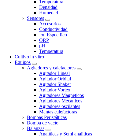
Temperatura
Densidad
Humedad
Sensores
Accesorios
Conductividad
Ion Especifico
ORP
pH
Temperatura
Cultivo in vitro
Equipos
Agitadores y calefactores
Agitador Lineal
Agitador Orbital
Agitador Shaker
Agitador Vortex
Agitadores Magneticos
Agitadores Mecánicos
Agitadores oscilantes
Mantas calefactoras
Bombas Peristálticas
Bomba de vacío
Balanzas
Analíticas y Semi analíticas