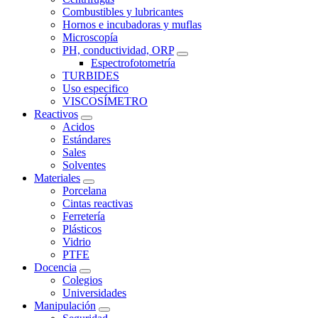
Combustibles y lubricantes
Hornos e incubadoras y muflas
Microscopía
PH, conductividad, ORP
Espectrofotometría
TURBIDES
Uso especifico
VISCOSÍMETRO
Reactivos
Acidos
Estándares
Sales
Solventes
Materiales
Porcelana
Cintas reactivas
Ferretería
Plásticos
Vidrio
PTFE
Docencia
Colegios
Universidades
Manipulación