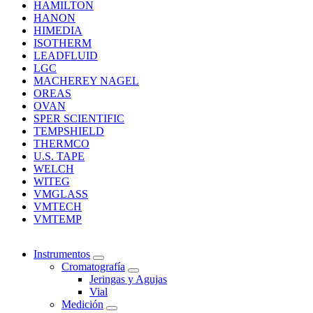
HAMILTON
HANON
HIMEDIA
ISOTHERM
LEADFLUID
LGC
MACHEREY NAGEL
OREAS
OVAN
SPER SCIENTIFIC
TEMPSHIELD
THERMCO
U.S. TAPE
WELCH
WITEG
VMGLASS
VMTECH
VMTEMP
Instrumentos
Cromatografía
Jeringas y Agujas
Vial
Medición