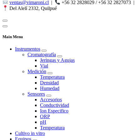
ventas@vimaroni.cl
|
+56 32 2828029 / +56 32 2827073
|
Del Alelí 2332, Quilpué
Main Menu
Instrumentos
Cromatografía
Jeringas y Agujas
Vial
Medición
Temperatura
Densidad
Humedad
Sensores
Accesorios
Conductividad
Ion Especifico
ORP
pH
Temperatura
Cultivo in vitro
Equipos