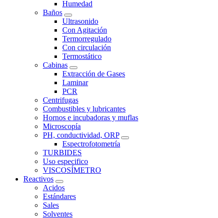
Humedad
Baños
Ultrasonido
Con Agitación
Termorregulado
Con circulación
Termostático
Cabinas
Extracción de Gases
Laminar
PCR
Centrifugas
Combustibles y lubricantes
Hornos e incubadoras y muflas
Microscopía
PH, conductividad, ORP
Espectrofotometría
TURBIDES
Uso especifico
VISCOSÍMETRO
Reactivos
Acidos
Estándares
Sales
Solventes