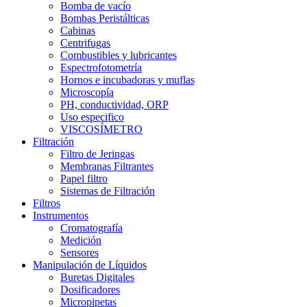
Bomba de vacío
Bombas Peristálticas
Cabinas
Centrifugas
Combustibles y lubricantes
Espectrofotometría
Hornos e incubadoras y muflas
Microscopía
PH, conductividad, ORP
Uso especifico
VISCOSÍMETRO
Filtración
Filtro de Jeringas
Membranas Filtrantes
Papel filtro
Sistemas de Filtración
Filtros
Instrumentos
Cromatografía
Medición
Sensores
Manipulación de Líquidos
Buretas Digitales
Dosificadores
Micropipetas