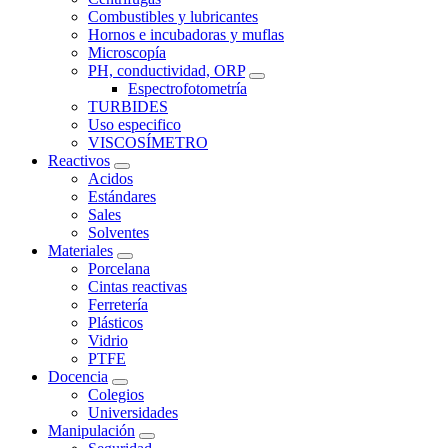
Combustibles y lubricantes
Hornos e incubadoras y muflas
Microscopía
PH, conductividad, ORP
Espectrofotometría
TURBIDES
Uso especifico
VISCOSÍMETRO
Reactivos
Acidos
Estándares
Sales
Solventes
Materiales
Porcelana
Cintas reactivas
Ferretería
Plásticos
Vidrio
PTFE
Docencia
Colegios
Universidades
Manipulación