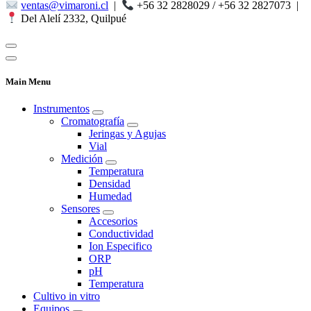
ventas@vimaroni.cl
|
+56 32 2828029 / +56 32 2827073
|
Del Alelí 2332, Quilpué
Main Menu
Instrumentos
Cromatografía
Jeringas y Agujas
Vial
Medición
Temperatura
Densidad
Humedad
Sensores
Accesorios
Conductividad
Ion Especifico
ORP
pH
Temperatura
Cultivo in vitro
Equipos