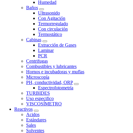
Humedad
Baños
Ultrasonido
Con Agitación
Termorregulado
Con circulación
Termostático
Cabinas
Extracción de Gases
Laminar
PCR
Centrifugas
Combustibles y lubricantes
Hornos e incubadoras y muflas
Microscopía
PH, conductividad, ORP
Espectrofotometría
TURBIDES
Uso especifico
VISCOSÍMETRO
Reactivos
Acidos
Estándares
Sales
Solventes