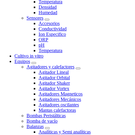
Temperatura
Densidad
Humedad
Sensores
Accesorios
Conductividad
Ion Especifico
ORP
pH
Temperatura
Cultivo in vitro
Equipos
Agitadores y calefactores
Agitador Lineal
Agitador Orbital
Agitador Shaker
Agitador Vortex
Agitadores Magneticos
Agitadores Mecánicos
Agitadores oscilantes
Mantas calefactoras
Bombas Peristálticas
Bomba de vacío
Balanzas
Analíticas y Semi analíticas