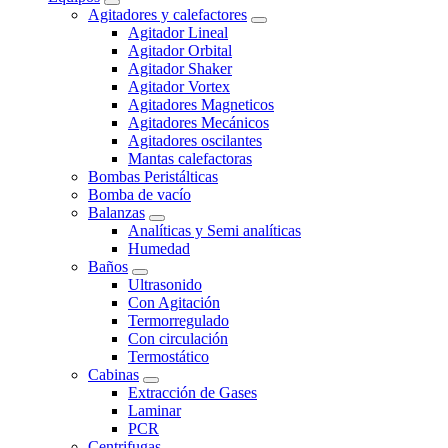
Agitadores y calefactores
Agitador Lineal
Agitador Orbital
Agitador Shaker
Agitador Vortex
Agitadores Magneticos
Agitadores Mecánicos
Agitadores oscilantes
Mantas calefactoras
Bombas Peristálticas
Bomba de vacío
Balanzas
Analíticas y Semi analíticas
Humedad
Baños
Ultrasonido
Con Agitación
Termorregulado
Con circulación
Termostático
Cabinas
Extracción de Gases
Laminar
PCR
Centrifugas