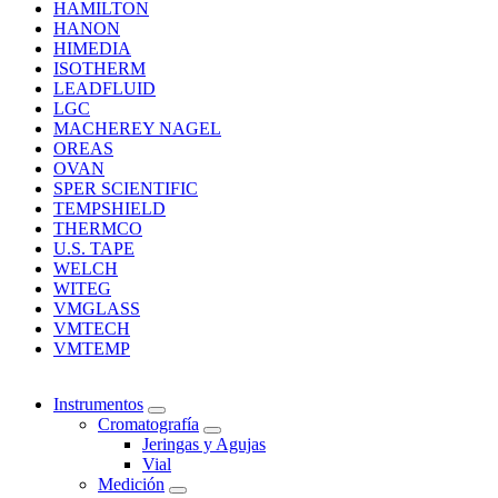
HAMILTON
HANON
HIMEDIA
ISOTHERM
LEADFLUID
LGC
MACHEREY NAGEL
OREAS
OVAN
SPER SCIENTIFIC
TEMPSHIELD
THERMCO
U.S. TAPE
WELCH
WITEG
VMGLASS
VMTECH
VMTEMP
Instrumentos
Cromatografía
Jeringas y Agujas
Vial
Medición