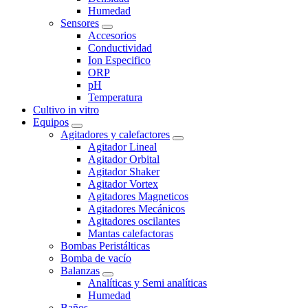
Humedad
Sensores
Accesorios
Conductividad
Ion Especifico
ORP
pH
Temperatura
Cultivo in vitro
Equipos
Agitadores y calefactores
Agitador Lineal
Agitador Orbital
Agitador Shaker
Agitador Vortex
Agitadores Magneticos
Agitadores Mecánicos
Agitadores oscilantes
Mantas calefactoras
Bombas Peristálticas
Bomba de vacío
Balanzas
Analíticas y Semi analíticas
Humedad
Baños