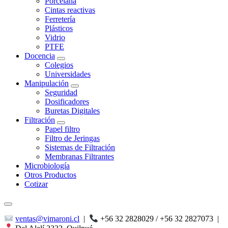
Porcelana
Cintas reactivas
Ferretería
Plásticos
Vidrio
PTFE
Docencia
Colegios
Universidades
Manipulación
Seguridad
Dosificadores
Buretas Digitales
Filtración
Papel filtro
Filtro de Jeringas
Sistemas de Filtración
Membranas Filtrantes
Microbiología
Otros Productos
Cotizar
ventas@vimaroni.cl
|
+56 32 2828029 / +56 32 2827073
|