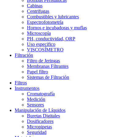
Bombas Peristálticas
Cabinas
Centrifugas
Combustibles y lubricantes
Espectrofotometría
Hornos e incubadoras y muflas
Microscopía
PH, conductividad, ORP
Uso especifico
VISCOSÍMETRO
Filtración
Filtro de Jeringas
Membranas Filtrantes
Papel filtro
Sistemas de Filtración
Filtros
Instrumentos
Cromatografía
Medición
Sensores
Manipulación de Líquidos
Buretas Digitales
Dosificadores
Micropipetas
Seguridad