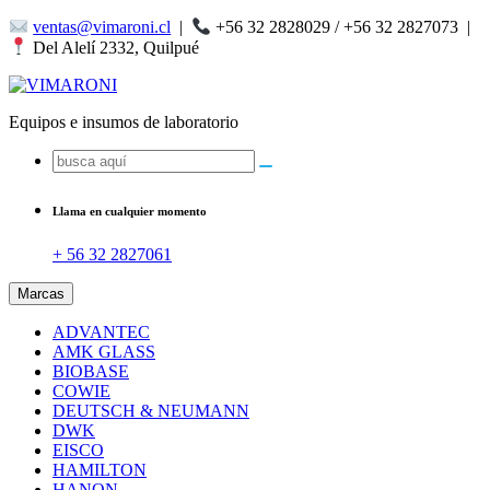
Saltar
ventas@vimaroni.cl
|
+56 32 2828029 / +56 32 2827073
|
al
Del Alelí 2332, Quilpué
contenido
Equipos e insumos de laboratorio
Buscar:
Llama en cualquier momento
+ 56 32 2827061
Marcas
ADVANTEC
AMK GLASS
BIOBASE
COWIE
DEUTSCH & NEUMANN
DWK
EISCO
HAMILTON
HANON