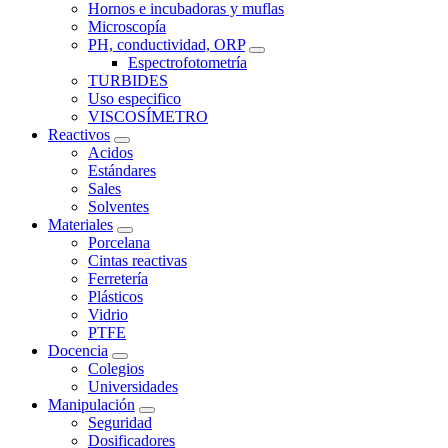
Hornos e incubadoras y muflas
Microscopía
PH, conductividad, ORP
Espectrofotometría
TURBIDES
Uso especifico
VISCOSÍMETRO
Reactivos
Acidos
Estándares
Sales
Solventes
Materiales
Porcelana
Cintas reactivas
Ferretería
Plásticos
Vidrio
PTFE
Docencia
Colegios
Universidades
Manipulación
Seguridad
Dosificadores