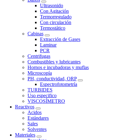
Ultrasonido
Con Agitación
Termorregulado
Con circulación
Termostático
Cabinas
Extracción de Gases
Laminar
PCR
Centrifugas
Combustibles y lubricantes
Hornos e incubadoras y muflas
Microscopía
PH, conductividad, ORP
Espectrofotometría
TURBIDES
Uso especifico
VISCOSÍMETRO
Reactivos
Acidos
Estándares
Sales
Solventes
Materiales