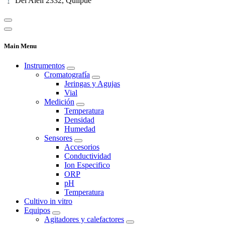
Del Alelí 2332, Quilpué
Main Menu
Instrumentos
Cromatografía
Jeringas y Agujas
Vial
Medición
Temperatura
Densidad
Humedad
Sensores
Accesorios
Conductividad
Ion Especifico
ORP
pH
Temperatura
Cultivo in vitro
Equipos
Agitadores y calefactores