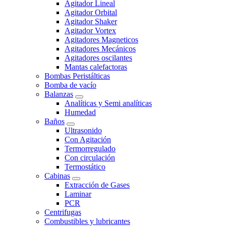
Agitador Lineal
Agitador Orbital
Agitador Shaker
Agitador Vortex
Agitadores Magneticos
Agitadores Mecánicos
Agitadores oscilantes
Mantas calefactoras
Bombas Peristálticas
Bomba de vacío
Balanzas
Analíticas y Semi analíticas
Humedad
Baños
Ultrasonido
Con Agitación
Termorregulado
Con circulación
Termostático
Cabinas
Extracción de Gases
Laminar
PCR
Centrifugas
Combustibles y lubricantes