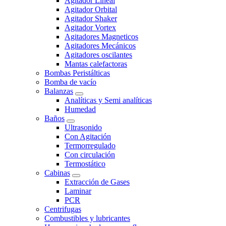
Agitador Lineal
Agitador Orbital
Agitador Shaker
Agitador Vortex
Agitadores Magneticos
Agitadores Mecánicos
Agitadores oscilantes
Mantas calefactoras
Bombas Peristálticas
Bomba de vacío
Balanzas
Analíticas y Semi analíticas
Humedad
Baños
Ultrasonido
Con Agitación
Termorregulado
Con circulación
Termostático
Cabinas
Extracción de Gases
Laminar
PCR
Centrifugas
Combustibles y lubricantes