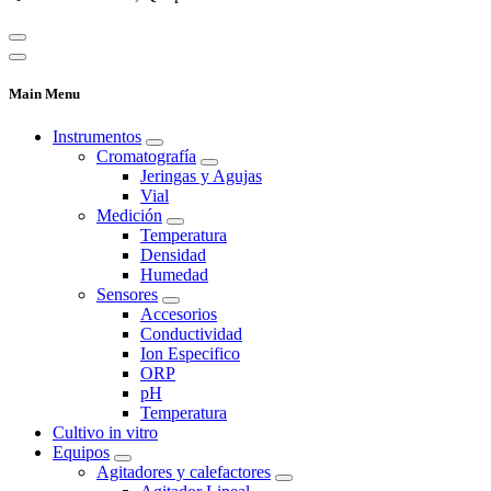
Main Menu
Instrumentos
Cromatografía
Jeringas y Agujas
Vial
Medición
Temperatura
Densidad
Humedad
Sensores
Accesorios
Conductividad
Ion Especifico
ORP
pH
Temperatura
Cultivo in vitro
Equipos
Agitadores y calefactores