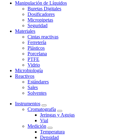
Manipulación de Líquidos
Buretas Digitales
Dosificadores
Micropipetas
Seguridad
Materiales
Cintas reactivas
Ferretería
Plásticos
Porcelana
PTFE
Vidrio
Microbiología
Reactivos
Estándares
Sales
Solventes
Instrumentos
Cromatografía
Jeringas y Agujas
Vial
Medición
Temperatura
Densidad