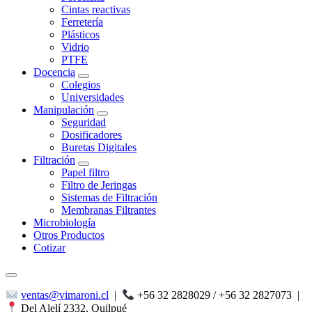
Cintas reactivas
Ferretería
Plásticos
Vidrio
PTFE
Docencia
Colegios
Universidades
Manipulación
Seguridad
Dosificadores
Buretas Digitales
Filtración
Papel filtro
Filtro de Jeringas
Sistemas de Filtración
Membranas Filtrantes
Microbiología
Otros Productos
Cotizar
ventas@vimaroni.cl
|
+56 32 2828029 / +56 32 2827073
|
Del Alelí 2332, Quilpué