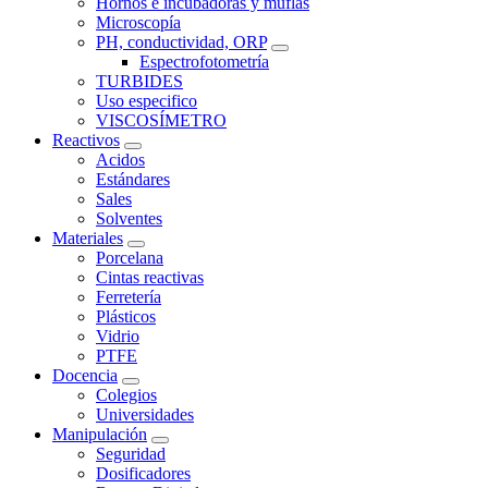
Hornos e incubadoras y muflas
Microscopía
PH, conductividad, ORP
Espectrofotometría
TURBIDES
Uso especifico
VISCOSÍMETRO
Reactivos
Acidos
Estándares
Sales
Solventes
Materiales
Porcelana
Cintas reactivas
Ferretería
Plásticos
Vidrio
PTFE
Docencia
Colegios
Universidades
Manipulación
Seguridad
Dosificadores