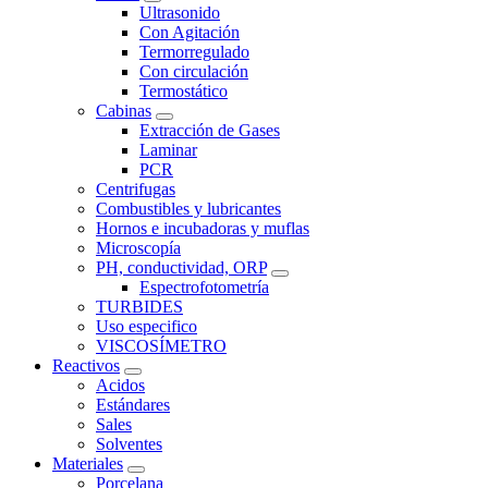
Ultrasonido
Con Agitación
Termorregulado
Con circulación
Termostático
Cabinas
Extracción de Gases
Laminar
PCR
Centrifugas
Combustibles y lubricantes
Hornos e incubadoras y muflas
Microscopía
PH, conductividad, ORP
Espectrofotometría
TURBIDES
Uso especifico
VISCOSÍMETRO
Reactivos
Acidos
Estándares
Sales
Solventes
Materiales
Porcelana