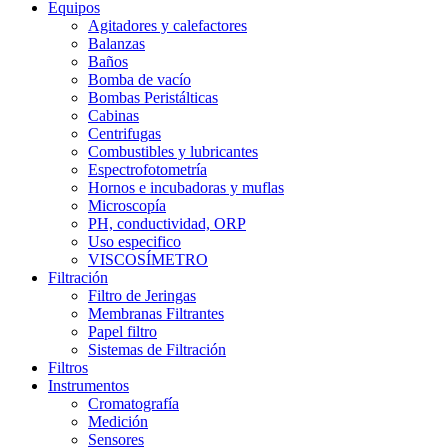
Equipos
Agitadores y calefactores
Balanzas
Baños
Bomba de vacío
Bombas Peristálticas
Cabinas
Centrifugas
Combustibles y lubricantes
Espectrofotometría
Hornos e incubadoras y muflas
Microscopía
PH, conductividad, ORP
Uso especifico
VISCOSÍMETRO
Filtración
Filtro de Jeringas
Membranas Filtrantes
Papel filtro
Sistemas de Filtración
Filtros
Instrumentos
Cromatografía
Medición
Sensores