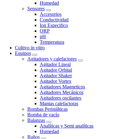
Humedad
Sensores
Accesorios
Conductividad
Ion Especifico
ORP
pH
Temperatura
Cultivo in vitro
Equipos
Agitadores y calefactores
Agitador Lineal
Agitador Orbital
Agitador Shaker
Agitador Vortex
Agitadores Magneticos
Agitadores Mecánicos
Agitadores oscilantes
Mantas calefactoras
Bombas Peristálticas
Bomba de vacío
Balanzas
Analíticas y Semi analíticas
Humedad
Baños