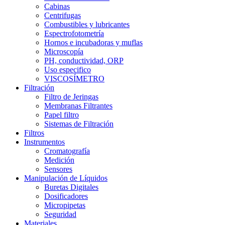
Cabinas
Centrifugas
Combustibles y lubricantes
Espectrofotometría
Hornos e incubadoras y muflas
Microscopía
PH, conductividad, ORP
Uso especifico
VISCOSÍMETRO
Filtración
Filtro de Jeringas
Membranas Filtrantes
Papel filtro
Sistemas de Filtración
Filtros
Instrumentos
Cromatografía
Medición
Sensores
Manipulación de Líquidos
Buretas Digitales
Dosificadores
Micropipetas
Seguridad
Materiales