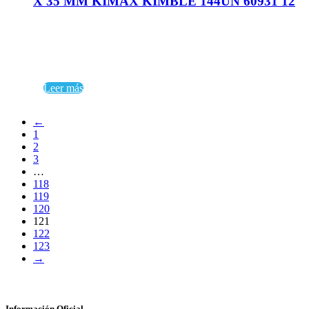
X 35 MM KIMAX KIMBLE 144UN 60931 12
Leer más
←
1
2
3
…
118
119
120
121
122
123
→
Información Oficial