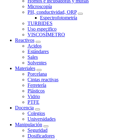
Hornos e incubadoras y muflas
Microscopía
PH, conductividad, ORP
Espectrofotometría
TURBIDES
Uso especifico
VISCOSÍMETRO
Reactivos
Acidos
Estándares
Sales
Solventes
Materiales
Porcelana
Cintas reactivas
Ferretería
Plásticos
Vidrio
PTFE
Docencia
Colegios
Universidades
Manipulación
Seguridad
Dosificadores