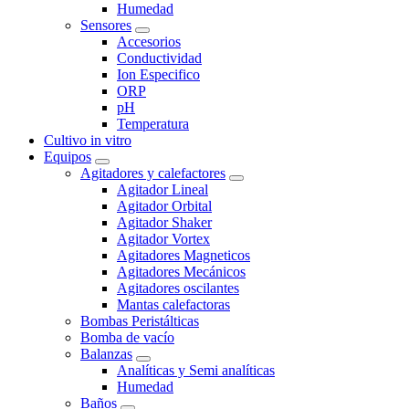
Humedad
Sensores
Accesorios
Conductividad
Ion Especifico
ORP
pH
Temperatura
Cultivo in vitro
Equipos
Agitadores y calefactores
Agitador Lineal
Agitador Orbital
Agitador Shaker
Agitador Vortex
Agitadores Magneticos
Agitadores Mecánicos
Agitadores oscilantes
Mantas calefactoras
Bombas Peristálticas
Bomba de vacío
Balanzas
Analíticas y Semi analíticas
Humedad
Baños