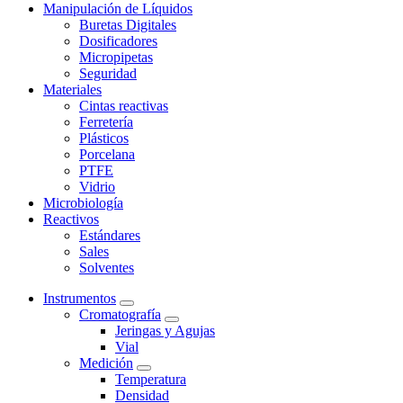
Manipulación de Líquidos
Buretas Digitales
Dosificadores
Micropipetas
Seguridad
Materiales
Cintas reactivas
Ferretería
Plásticos
Porcelana
PTFE
Vidrio
Microbiología
Reactivos
Estándares
Sales
Solventes
Instrumentos
Cromatografía
Jeringas y Agujas
Vial
Medición
Temperatura
Densidad