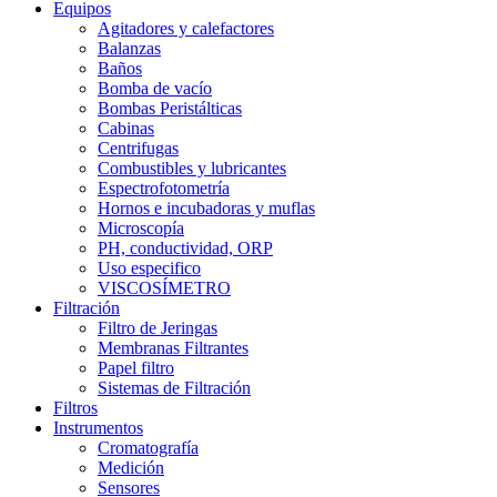
Equipos
Agitadores y calefactores
Balanzas
Baños
Bomba de vacío
Bombas Peristálticas
Cabinas
Centrifugas
Combustibles y lubricantes
Espectrofotometría
Hornos e incubadoras y muflas
Microscopía
PH, conductividad, ORP
Uso especifico
VISCOSÍMETRO
Filtración
Filtro de Jeringas
Membranas Filtrantes
Papel filtro
Sistemas de Filtración
Filtros
Instrumentos
Cromatografía
Medición
Sensores