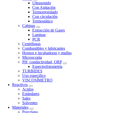
Ultrasonido
Con Agitación
Termorregulado
Con circulación
Termostático
Cabinas
Extracción de Gases
Laminar
PCR
Centrifugas
Combustibles y lubricantes
Hornos e incubadoras y muflas
Microscopía
PH, conductividad, ORP
Espectrofotometría
TURBIDES
Uso especifico
VISCOSÍMETRO
Reactivos
Acidos
Estándares
Sales
Solventes
Materiales
Porcelana