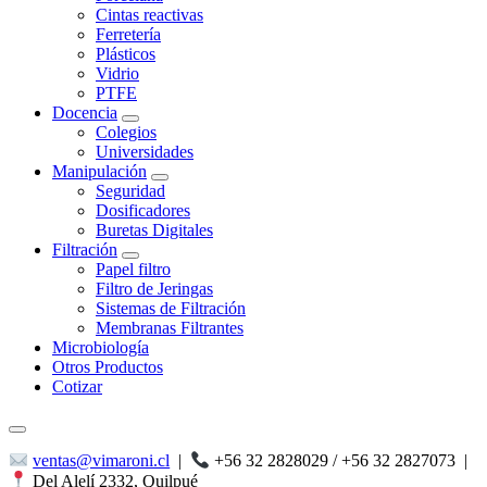
Cintas reactivas
Ferretería
Plásticos
Vidrio
PTFE
Docencia
Colegios
Universidades
Manipulación
Seguridad
Dosificadores
Buretas Digitales
Filtración
Papel filtro
Filtro de Jeringas
Sistemas de Filtración
Membranas Filtrantes
Microbiología
Otros Productos
Cotizar
ventas@vimaroni.cl
|
+56 32 2828029 / +56 32 2827073
|
Del Alelí 2332, Quilpué