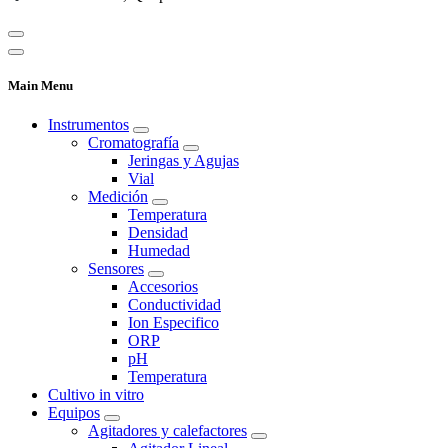
Main Menu
Instrumentos
Cromatografía
Jeringas y Agujas
Vial
Medición
Temperatura
Densidad
Humedad
Sensores
Accesorios
Conductividad
Ion Especifico
ORP
pH
Temperatura
Cultivo in vitro
Equipos
Agitadores y calefactores