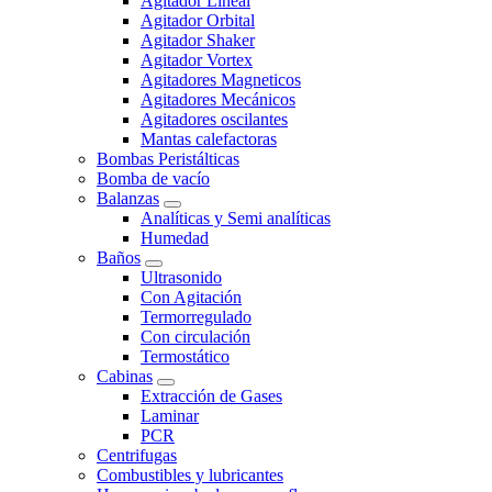
Agitador Lineal
Agitador Orbital
Agitador Shaker
Agitador Vortex
Agitadores Magneticos
Agitadores Mecánicos
Agitadores oscilantes
Mantas calefactoras
Bombas Peristálticas
Bomba de vacío
Balanzas
Analíticas y Semi analíticas
Humedad
Baños
Ultrasonido
Con Agitación
Termorregulado
Con circulación
Termostático
Cabinas
Extracción de Gases
Laminar
PCR
Centrifugas
Combustibles y lubricantes