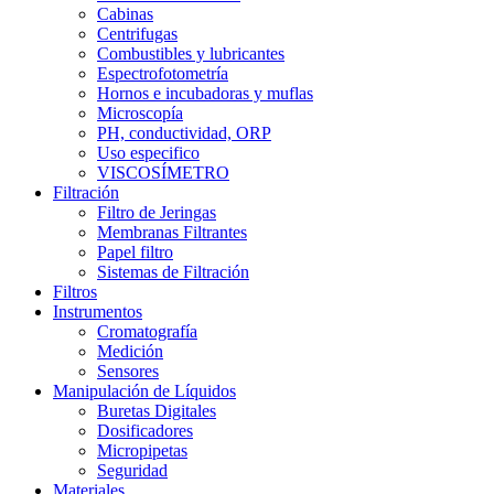
Cabinas
Centrifugas
Combustibles y lubricantes
Espectrofotometría
Hornos e incubadoras y muflas
Microscopía
PH, conductividad, ORP
Uso especifico
VISCOSÍMETRO
Filtración
Filtro de Jeringas
Membranas Filtrantes
Papel filtro
Sistemas de Filtración
Filtros
Instrumentos
Cromatografía
Medición
Sensores
Manipulación de Líquidos
Buretas Digitales
Dosificadores
Micropipetas
Seguridad
Materiales