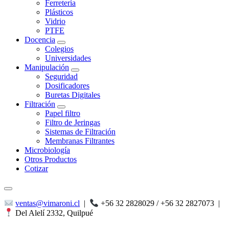
Ferretería
Plásticos
Vidrio
PTFE
Docencia
Colegios
Universidades
Manipulación
Seguridad
Dosificadores
Buretas Digitales
Filtración
Papel filtro
Filtro de Jeringas
Sistemas de Filtración
Membranas Filtrantes
Microbiología
Otros Productos
Cotizar
ventas@vimaroni.cl
|
+56 32 2828029 / +56 32 2827073
|
Del Alelí 2332, Quilpué