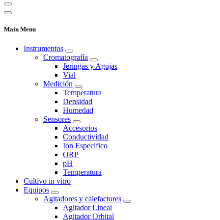
Main Menu
Instrumentos
Cromatografía
Jeringas y Agujas
Vial
Medición
Temperatura
Densidad
Humedad
Sensores
Accesorios
Conductividad
Ion Especifico
ORP
pH
Temperatura
Cultivo in vitro
Equipos
Agitadores y calefactores
Agitador Lineal
Agitador Orbital