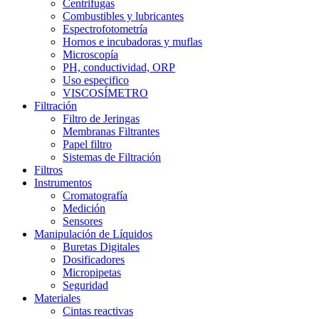
Centrifugas
Combustibles y lubricantes
Espectrofotometría
Hornos e incubadoras y muflas
Microscopía
PH, conductividad, ORP
Uso especifico
VISCOSÍMETRO
Filtración
Filtro de Jeringas
Membranas Filtrantes
Papel filtro
Sistemas de Filtración
Filtros
Instrumentos
Cromatografía
Medición
Sensores
Manipulación de Líquidos
Buretas Digitales
Dosificadores
Micropipetas
Seguridad
Materiales
Cintas reactivas