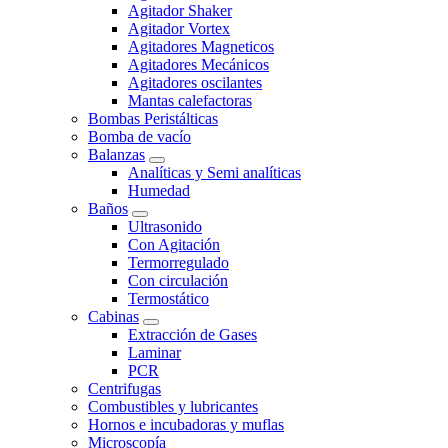
Agitador Shaker
Agitador Vortex
Agitadores Magneticos
Agitadores Mecánicos
Agitadores oscilantes
Mantas calefactoras
Bombas Peristálticas
Bomba de vacío
Balanzas
Analíticas y Semi analíticas
Humedad
Baños
Ultrasonido
Con Agitación
Termorregulado
Con circulación
Termostático
Cabinas
Extracción de Gases
Laminar
PCR
Centrifugas
Combustibles y lubricantes
Hornos e incubadoras y muflas
Microscopía