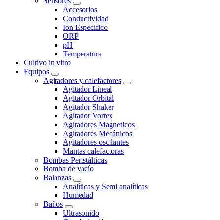
Sensores
Accesorios
Conductividad
Ion Especifico
ORP
pH
Temperatura
Cultivo in vitro
Equipos
Agitadores y calefactores
Agitador Lineal
Agitador Orbital
Agitador Shaker
Agitador Vortex
Agitadores Magneticos
Agitadores Mecánicos
Agitadores oscilantes
Mantas calefactoras
Bombas Peristálticas
Bomba de vacío
Balanzas
Analíticas y Semi analíticas
Humedad
Baños
Ultrasonido