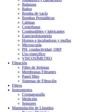
Balanzas
Baños
Bomba de vacío
Bombas Peristálticas
Cabinas
Centrifugas
Combustibles y lubricantes
Espectrofotometría
Hornos e incubadoras y muflas
Microscopía
PH, conductividad, ORP
Uso especifico
VISCOSÍMETRO
Filtración
Filtro de Jeringas
Membranas Filtrantes
Papel filtro
Sistemas de Filtración
Filtros
Instrumentos
Cromatografía
Medición
Sensores
Manipulación de Líquidos