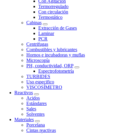
Con Agitación
Termorregulado
Con circulación
Termostático
Cabinas
Extracción de Gases
Laminar
PCR
Centrifugas
Combustibles y lubricantes
Hornos e incubadoras y muflas
Microscopía
PH, conductividad, ORP
Espectrofotometría
TURBIDES
Uso especifico
VISCOSÍMETRO
Reactivos
Acidos
Estándares
Sales
Solventes
Materiales
Porcelana
Cintas reactivas