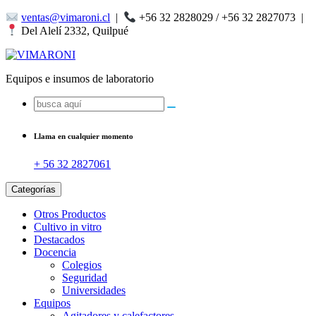
Saltar
ventas@vimaroni.cl
|
+56 32 2828029 / +56 32 2827073
|
al
Del Alelí 2332, Quilpué
contenido
Equipos e insumos de laboratorio
Buscar:
Llama en cualquier momento
+ 56 32 2827061
Categorías
Otros Productos
Cultivo in vitro
Destacados
Docencia
Colegios
Seguridad
Universidades
Equipos
Agitadores y calefactores