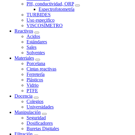
PH, conductividad, ORP
Espectrofotometría
TURBIDES
Uso especifico
VISCOSÍMETRO
Reactivos
Acidos
Estándares
Sales
Solventes
Materiales
Porcelana
Cintas reactivas
Ferretería
Plásticos
Vidrio
PTFE
Docencia
Colegios
Universidades
Manipulación
Seguridad
Dosificadores
Buretas Digitales
Filtración