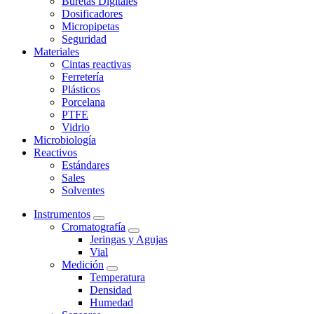
Buretas Digitales
Dosificadores
Micropipetas
Seguridad
Materiales
Cintas reactivas
Ferretería
Plásticos
Porcelana
PTFE
Vidrio
Microbiología
Reactivos
Estándares
Sales
Solventes
Instrumentos
Cromatografía
Jeringas y Agujas
Vial
Medición
Temperatura
Densidad
Humedad