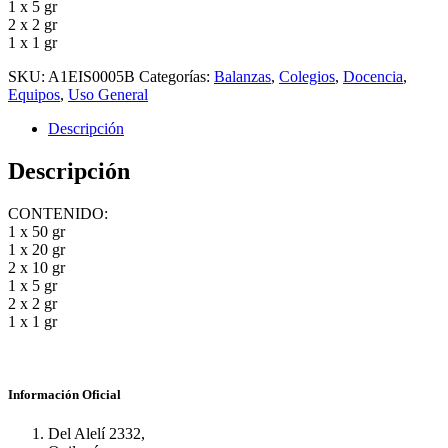
1 x 5 gr
2 x 2 gr
1 x 1 gr
SKU:
A1EIS0005B
Categorías:
Balanzas
,
Colegios
,
Docencia
,
Equipos
,
Uso General
Descripción
Descripción
CONTENIDO:
1 x 50 gr
1 x 20 gr
2 x 10 gr
1 x 5 gr
2 x 2 gr
1 x 1 gr
Información Oficial
Del Alelí 2332,