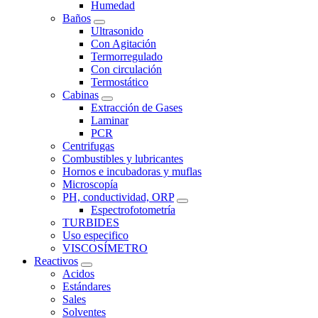
Humedad
Baños
Ultrasonido
Con Agitación
Termorregulado
Con circulación
Termostático
Cabinas
Extracción de Gases
Laminar
PCR
Centrifugas
Combustibles y lubricantes
Hornos e incubadoras y muflas
Microscopía
PH, conductividad, ORP
Espectrofotometría
TURBIDES
Uso especifico
VISCOSÍMETRO
Reactivos
Acidos
Estándares
Sales
Solventes