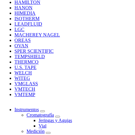
HAMILTON
HANON
HIMEDIA
ISOTHERM
LEADFLUID
LGC
MACHEREY NAGEL
OREAS
OVAN
SPER SCIENTIFIC
TEMPSHIELD
THERMCO
U.S. TAPE
WELCH
WITEG
VMGLASS
VMTECH
VMTEMP
Instrumentos
Cromatografía
Jeringas y Agujas
Vial
Medición