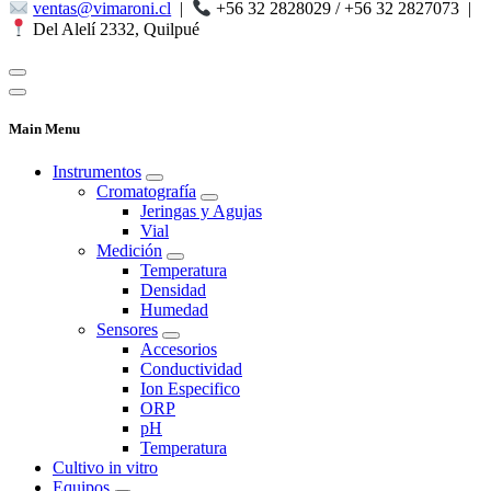
ventas@vimaroni.cl
|
+56 32 2828029 / +56 32 2827073
|
Del Alelí 2332, Quilpué
Main Menu
Instrumentos
Cromatografía
Jeringas y Agujas
Vial
Medición
Temperatura
Densidad
Humedad
Sensores
Accesorios
Conductividad
Ion Especifico
ORP
pH
Temperatura
Cultivo in vitro
Equipos