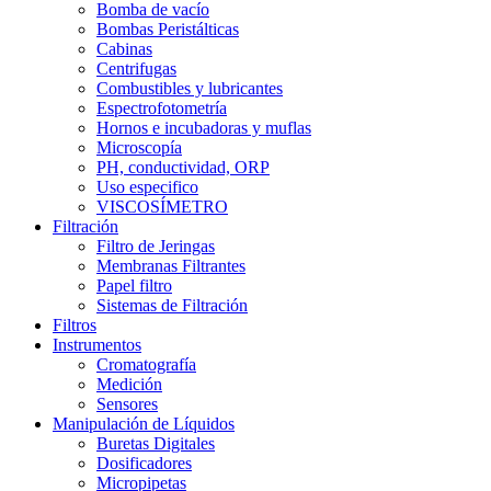
Bomba de vacío
Bombas Peristálticas
Cabinas
Centrifugas
Combustibles y lubricantes
Espectrofotometría
Hornos e incubadoras y muflas
Microscopía
PH, conductividad, ORP
Uso especifico
VISCOSÍMETRO
Filtración
Filtro de Jeringas
Membranas Filtrantes
Papel filtro
Sistemas de Filtración
Filtros
Instrumentos
Cromatografía
Medición
Sensores
Manipulación de Líquidos
Buretas Digitales
Dosificadores
Micropipetas