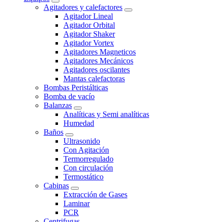
Agitadores y calefactores
Agitador Lineal
Agitador Orbital
Agitador Shaker
Agitador Vortex
Agitadores Magneticos
Agitadores Mecánicos
Agitadores oscilantes
Mantas calefactoras
Bombas Peristálticas
Bomba de vacío
Balanzas
Analíticas y Semi analíticas
Humedad
Baños
Ultrasonido
Con Agitación
Termorregulado
Con circulación
Termostático
Cabinas
Extracción de Gases
Laminar
PCR
Centrifugas