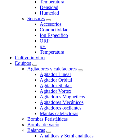
Temperatura
Densidad
Humedad
Sensores
Accesorios
Conductividad
Ion Especifico
ORP
pH
Temperatura
Cultivo in vitro
Equipos
Agitadores y calefactores
Agitador Lineal
Agitador Orbital
Agitador Shaker
Agitador Vortex
Agitadores Magneticos
Agitadores Mecánicos
Agitadores oscilantes
Mantas calefactoras
Bombas Peristálticas
Bomba de vacío
Balanzas
Analíticas y Semi analíticas