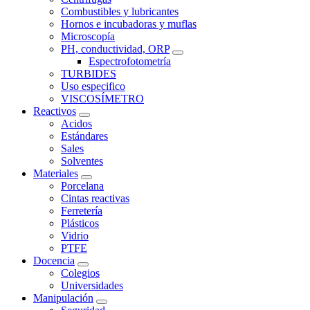
Combustibles y lubricantes
Hornos e incubadoras y muflas
Microscopía
PH, conductividad, ORP
Espectrofotometría
TURBIDES
Uso especifico
VISCOSÍMETRO
Reactivos
Acidos
Estándares
Sales
Solventes
Materiales
Porcelana
Cintas reactivas
Ferretería
Plásticos
Vidrio
PTFE
Docencia
Colegios
Universidades
Manipulación