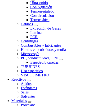
Ultrasonido
Con Agitación
Termorregulado
Con circulación
Termostático
Cabinas
Extracción de Gases
Laminar
PCR
Centrifugas
Combustibles y lubricantes
Hornos e incubadoras y muflas
Microscopía
PH, conductividad, ORP
Espectrofotometría
TURBIDES
Uso especifico
VISCOSÍMETRO
Reactivos
Acidos
Estándares
Sales
Solventes
Materiales
Porcelana