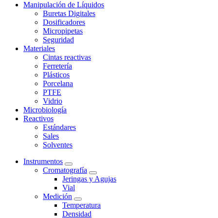
Manipulación de Líquidos
Buretas Digitales
Dosificadores
Micropipetas
Seguridad
Materiales
Cintas reactivas
Ferretería
Plásticos
Porcelana
PTFE
Vidrio
Microbiología
Reactivos
Estándares
Sales
Solventes
Instrumentos
Cromatografía
Jeringas y Agujas
Vial
Medición
Temperatura
Densidad