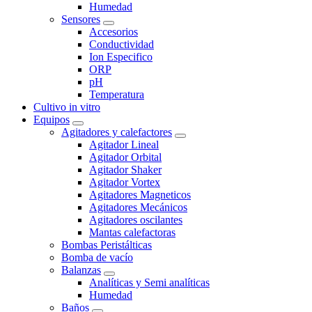
Humedad
Sensores
Accesorios
Conductividad
Ion Especifico
ORP
pH
Temperatura
Cultivo in vitro
Equipos
Agitadores y calefactores
Agitador Lineal
Agitador Orbital
Agitador Shaker
Agitador Vortex
Agitadores Magneticos
Agitadores Mecánicos
Agitadores oscilantes
Mantas calefactoras
Bombas Peristálticas
Bomba de vacío
Balanzas
Analíticas y Semi analíticas
Humedad
Baños