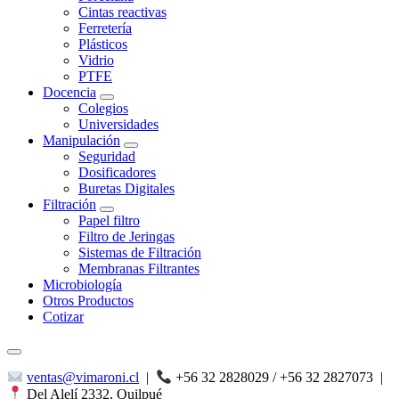
Cintas reactivas
Ferretería
Plásticos
Vidrio
PTFE
Docencia
Colegios
Universidades
Manipulación
Seguridad
Dosificadores
Buretas Digitales
Filtración
Papel filtro
Filtro de Jeringas
Sistemas de Filtración
Membranas Filtrantes
Microbiología
Otros Productos
Cotizar
ventas@vimaroni.cl
|
+56 32 2828029 / +56 32 2827073
|
Del Alelí 2332, Quilpué