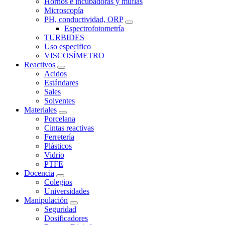
Hornos e incubadoras y muflas
Microscopía
PH, conductividad, ORP
Espectrofotometría
TURBIDES
Uso especifico
VISCOSÍMETRO
Reactivos
Acidos
Estándares
Sales
Solventes
Materiales
Porcelana
Cintas reactivas
Ferretería
Plásticos
Vidrio
PTFE
Docencia
Colegios
Universidades
Manipulación
Seguridad
Dosificadores