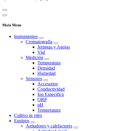
Main Menu
Instrumentos
Cromatografía
Jeringas y Agujas
Vial
Medición
Temperatura
Densidad
Humedad
Sensores
Accesorios
Conductividad
Ion Especifico
ORP
pH
Temperatura
Cultivo in vitro
Equipos
Agitadores y calefactores