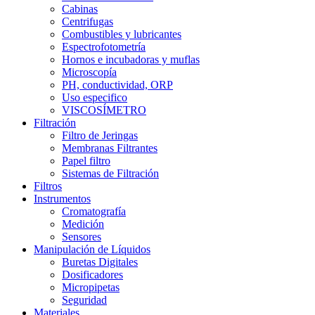
Cabinas
Centrifugas
Combustibles y lubricantes
Espectrofotometría
Hornos e incubadoras y muflas
Microscopía
PH, conductividad, ORP
Uso especifico
VISCOSÍMETRO
Filtración
Filtro de Jeringas
Membranas Filtrantes
Papel filtro
Sistemas de Filtración
Filtros
Instrumentos
Cromatografía
Medición
Sensores
Manipulación de Líquidos
Buretas Digitales
Dosificadores
Micropipetas
Seguridad
Materiales