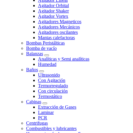
Agitador Lineal
Agitador Orbital
Agitador Shaker
Agitador Vortex
Agitadores Magneticos
Agitadores Mecánicos
Agitadores oscilantes
Mantas calefactoras
Bombas Peristálticas
Bomba de vacío
Balanzas
Analíticas y Semi analíticas
Humedad
Baños
Ultrasonido
Con Agitación
Termorregulado
Con circulación
Termostático
Cabinas
Extracción de Gases
Laminar
PCR
Centrifugas
Combustibles y lubricantes