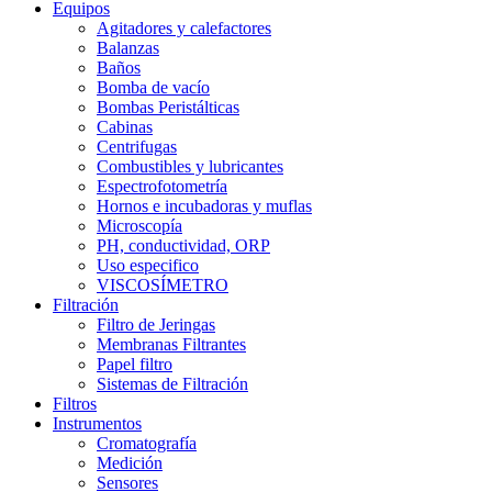
Equipos
Agitadores y calefactores
Balanzas
Baños
Bomba de vacío
Bombas Peristálticas
Cabinas
Centrifugas
Combustibles y lubricantes
Espectrofotometría
Hornos e incubadoras y muflas
Microscopía
PH, conductividad, ORP
Uso especifico
VISCOSÍMETRO
Filtración
Filtro de Jeringas
Membranas Filtrantes
Papel filtro
Sistemas de Filtración
Filtros
Instrumentos
Cromatografía
Medición
Sensores