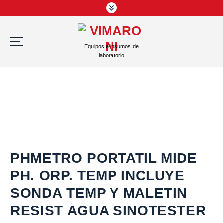
S
a
l
t
Equipos e insumos de
a
laboratorio
r
a
l
c
o
n
t
e
n
PHMETRO PORTATIL MIDE
i
PH. ORP. TEMP INCLUYE
d
o
SONDA TEMP Y MALETIN
RESIST AGUA SINOTESTER