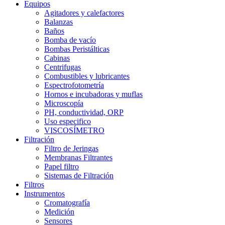
Equipos
Agitadores y calefactores
Balanzas
Baños
Bomba de vacío
Bombas Peristálticas
Cabinas
Centrifugas
Combustibles y lubricantes
Espectrofotometría
Hornos e incubadoras y muflas
Microscopía
PH, conductividad, ORP
Uso especifico
VISCOSÍMETRO
Filtración
Filtro de Jeringas
Membranas Filtrantes
Papel filtro
Sistemas de Filtración
Filtros
Instrumentos
Cromatografía
Medición
Sensores