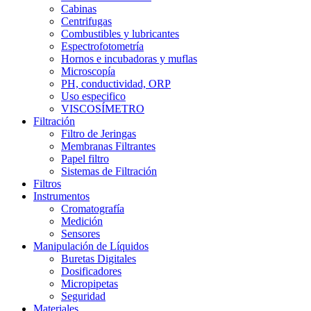
Cabinas
Centrifugas
Combustibles y lubricantes
Espectrofotometría
Hornos e incubadoras y muflas
Microscopía
PH, conductividad, ORP
Uso especifico
VISCOSÍMETRO
Filtración
Filtro de Jeringas
Membranas Filtrantes
Papel filtro
Sistemas de Filtración
Filtros
Instrumentos
Cromatografía
Medición
Sensores
Manipulación de Líquidos
Buretas Digitales
Dosificadores
Micropipetas
Seguridad
Materiales