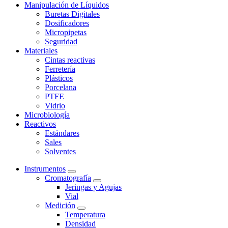
Manipulación de Líquidos
Buretas Digitales
Dosificadores
Micropipetas
Seguridad
Materiales
Cintas reactivas
Ferretería
Plásticos
Porcelana
PTFE
Vidrio
Microbiología
Reactivos
Estándares
Sales
Solventes
Instrumentos
Cromatografía
Jeringas y Agujas
Vial
Medición
Temperatura
Densidad