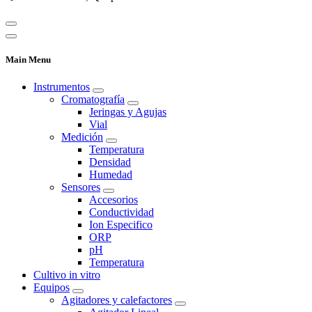
Main Menu
Instrumentos
Cromatografía
Jeringas y Agujas
Vial
Medición
Temperatura
Densidad
Humedad
Sensores
Accesorios
Conductividad
Ion Especifico
ORP
pH
Temperatura
Cultivo in vitro
Equipos
Agitadores y calefactores