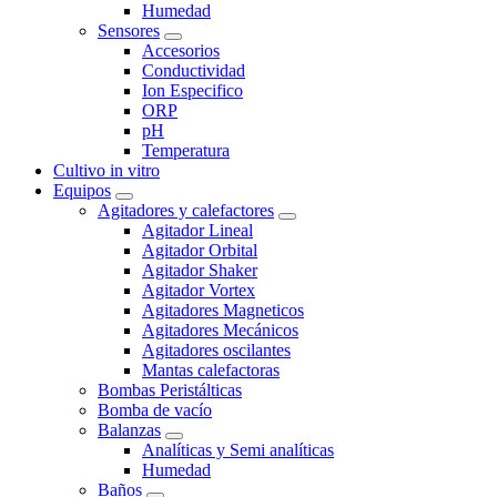
Humedad
Sensores
Accesorios
Conductividad
Ion Especifico
ORP
pH
Temperatura
Cultivo in vitro
Equipos
Agitadores y calefactores
Agitador Lineal
Agitador Orbital
Agitador Shaker
Agitador Vortex
Agitadores Magneticos
Agitadores Mecánicos
Agitadores oscilantes
Mantas calefactoras
Bombas Peristálticas
Bomba de vacío
Balanzas
Analíticas y Semi analíticas
Humedad
Baños