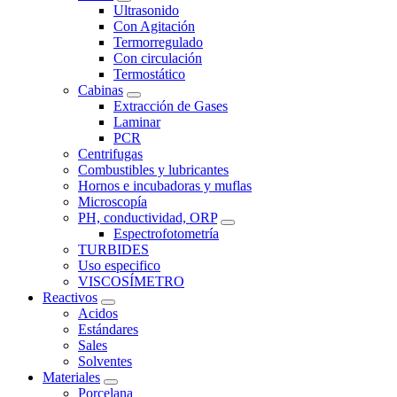
Ultrasonido
Con Agitación
Termorregulado
Con circulación
Termostático
Cabinas
Extracción de Gases
Laminar
PCR
Centrifugas
Combustibles y lubricantes
Hornos e incubadoras y muflas
Microscopía
PH, conductividad, ORP
Espectrofotometría
TURBIDES
Uso especifico
VISCOSÍMETRO
Reactivos
Acidos
Estándares
Sales
Solventes
Materiales
Porcelana