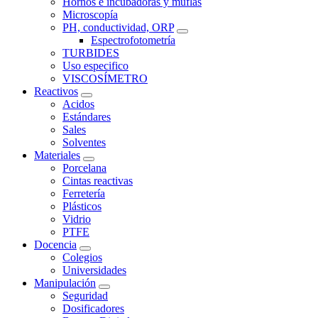
Hornos e incubadoras y muflas
Microscopía
PH, conductividad, ORP
Espectrofotometría
TURBIDES
Uso especifico
VISCOSÍMETRO
Reactivos
Acidos
Estándares
Sales
Solventes
Materiales
Porcelana
Cintas reactivas
Ferretería
Plásticos
Vidrio
PTFE
Docencia
Colegios
Universidades
Manipulación
Seguridad
Dosificadores