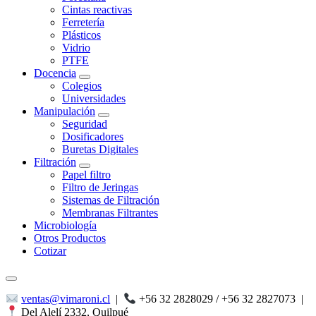
Cintas reactivas
Ferretería
Plásticos
Vidrio
PTFE
Docencia
Colegios
Universidades
Manipulación
Seguridad
Dosificadores
Buretas Digitales
Filtración
Papel filtro
Filtro de Jeringas
Sistemas de Filtración
Membranas Filtrantes
Microbiología
Otros Productos
Cotizar
ventas@vimaroni.cl
|
+56 32 2828029 / +56 32 2827073
|
Del Alelí 2332, Quilpué