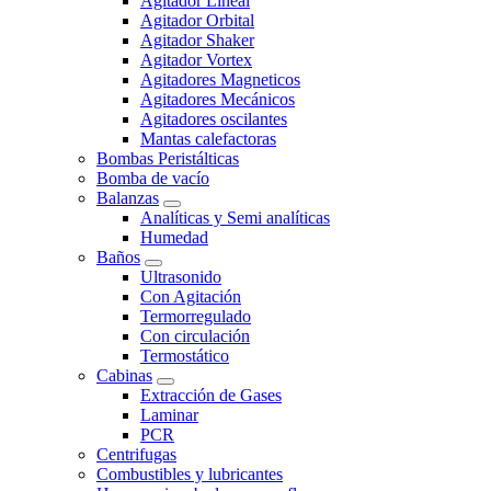
Agitador Lineal
Agitador Orbital
Agitador Shaker
Agitador Vortex
Agitadores Magneticos
Agitadores Mecánicos
Agitadores oscilantes
Mantas calefactoras
Bombas Peristálticas
Bomba de vacío
Balanzas
Analíticas y Semi analíticas
Humedad
Baños
Ultrasonido
Con Agitación
Termorregulado
Con circulación
Termostático
Cabinas
Extracción de Gases
Laminar
PCR
Centrifugas
Combustibles y lubricantes