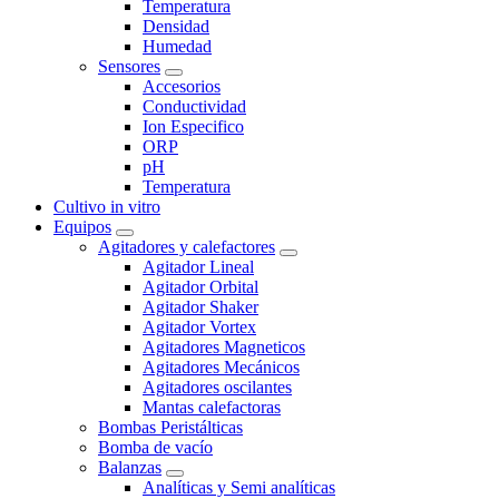
Temperatura
Densidad
Humedad
Sensores
Accesorios
Conductividad
Ion Especifico
ORP
pH
Temperatura
Cultivo in vitro
Equipos
Agitadores y calefactores
Agitador Lineal
Agitador Orbital
Agitador Shaker
Agitador Vortex
Agitadores Magneticos
Agitadores Mecánicos
Agitadores oscilantes
Mantas calefactoras
Bombas Peristálticas
Bomba de vacío
Balanzas
Analíticas y Semi analíticas