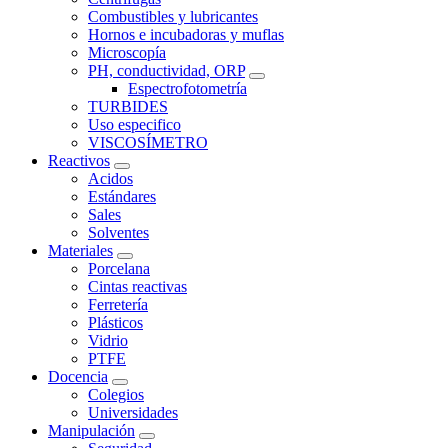
Combustibles y lubricantes
Hornos e incubadoras y muflas
Microscopía
PH, conductividad, ORP
Espectrofotometría
TURBIDES
Uso especifico
VISCOSÍMETRO
Reactivos
Acidos
Estándares
Sales
Solventes
Materiales
Porcelana
Cintas reactivas
Ferretería
Plásticos
Vidrio
PTFE
Docencia
Colegios
Universidades
Manipulación