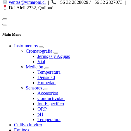
ventas@vimaroni.cl
|
+56 32 2828029 / +56 32 2827073
|
Del Alelí 2332, Quilpué
Main Menu
Instrumentos
Cromatografía
Jeringas y Agujas
Vial
Medición
Temperatura
Densidad
Humedad
Sensores
Accesorios
Conductividad
Ion Especifico
ORP
pH
Temperatura
Cultivo in vitro
Equipos