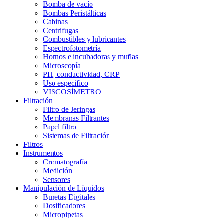
Bomba de vacío
Bombas Peristálticas
Cabinas
Centrifugas
Combustibles y lubricantes
Espectrofotometría
Hornos e incubadoras y muflas
Microscopía
PH, conductividad, ORP
Uso especifico
VISCOSÍMETRO
Filtración
Filtro de Jeringas
Membranas Filtrantes
Papel filtro
Sistemas de Filtración
Filtros
Instrumentos
Cromatografía
Medición
Sensores
Manipulación de Líquidos
Buretas Digitales
Dosificadores
Micropipetas