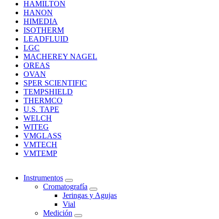
HAMILTON
HANON
HIMEDIA
ISOTHERM
LEADFLUID
LGC
MACHEREY NAGEL
OREAS
OVAN
SPER SCIENTIFIC
TEMPSHIELD
THERMCO
U.S. TAPE
WELCH
WITEG
VMGLASS
VMTECH
VMTEMP
Instrumentos
Cromatografía
Jeringas y Agujas
Vial
Medición