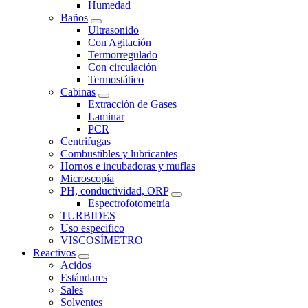
Humedad
Baños
Ultrasonido
Con Agitación
Termorregulado
Con circulación
Termostático
Cabinas
Extracción de Gases
Laminar
PCR
Centrifugas
Combustibles y lubricantes
Hornos e incubadoras y muflas
Microscopía
PH, conductividad, ORP
Espectrofotometría
TURBIDES
Uso especifico
VISCOSÍMETRO
Reactivos
Acidos
Estándares
Sales
Solventes