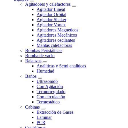
Agitadores y calefactores
Agitador Lineal
Agitador Orbital
Agitador Shaker
Agitador Vortex
Agitadores Magneticos
Agitadores Mecánicos
Agitadores oscilantes
Mantas calefactoras
Bombas Peristálticas
Bomba de vacío
Balanzas
Analíticas y Semi analíticas
Humedad
Baños
Ultrasonido
Con Agitación
Termorregulado
Con circulación
Termostático
Cabinas
Extracción de Gases
Laminar
PCR
Centrifugas