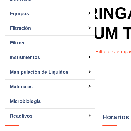
FILTRO JERING
Equipos
PORO 0.45 UM 
Filtración
Filtros
SKU:
A9NSC25001
Categorías:
Filtración
,
Filtro de Jeringa
Instrumentos
Manipulación de Líquidos
Materiales
Microbiología
Reactivos
Información Oficial
Horarios