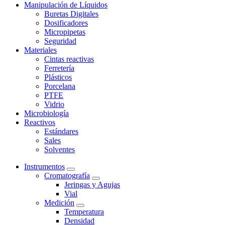
Manipulación de Líquidos
Buretas Digitales
Dosificadores
Micropipetas
Seguridad
Materiales
Cintas reactivas
Ferretería
Plásticos
Porcelana
PTFE
Vidrio
Microbiología
Reactivos
Estándares
Sales
Solventes
Instrumentos
Cromatografía
Jeringas y Agujas
Vial
Medición
Temperatura
Densidad