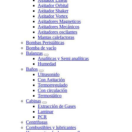
Agitador Lineal
Agitador Orbital
Agitador Shaker
Agitador Vortex
Agitadores Magneticos
Agitadores Mecánicos
Agitadores oscilantes
Mantas calefactoras
Bombas Peristálticas
Bomba de vacío
Balanzas
Analíticas y Semi analíticas
Humedad
Baños
Ultrasonido
Con Agitación
Termorregulado
Con circulación
Termostático
Cabinas
Extracción de Gases
Laminar
PCR
Centrifugas
Combustibles y lubricantes