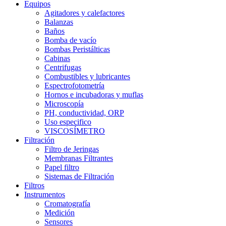
Equipos
Agitadores y calefactores
Balanzas
Baños
Bomba de vacío
Bombas Peristálticas
Cabinas
Centrifugas
Combustibles y lubricantes
Espectrofotometría
Hornos e incubadoras y muflas
Microscopía
PH, conductividad, ORP
Uso especifico
VISCOSÍMETRO
Filtración
Filtro de Jeringas
Membranas Filtrantes
Papel filtro
Sistemas de Filtración
Filtros
Instrumentos
Cromatografía
Medición
Sensores