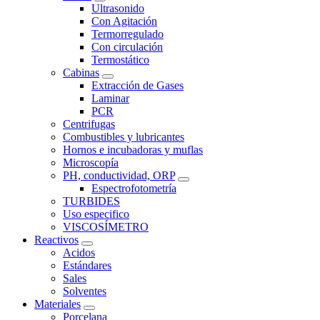
Ultrasonido
Con Agitación
Termorregulado
Con circulación
Termostático
Cabinas
Extracción de Gases
Laminar
PCR
Centrifugas
Combustibles y lubricantes
Hornos e incubadoras y muflas
Microscopía
PH, conductividad, ORP
Espectrofotometría
TURBIDES
Uso especifico
VISCOSÍMETRO
Reactivos
Acidos
Estándares
Sales
Solventes
Materiales
Porcelana