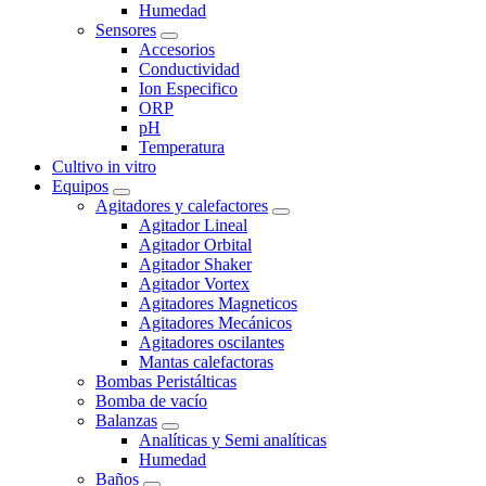
Humedad
Sensores
Accesorios
Conductividad
Ion Especifico
ORP
pH
Temperatura
Cultivo in vitro
Equipos
Agitadores y calefactores
Agitador Lineal
Agitador Orbital
Agitador Shaker
Agitador Vortex
Agitadores Magneticos
Agitadores Mecánicos
Agitadores oscilantes
Mantas calefactoras
Bombas Peristálticas
Bomba de vacío
Balanzas
Analíticas y Semi analíticas
Humedad
Baños