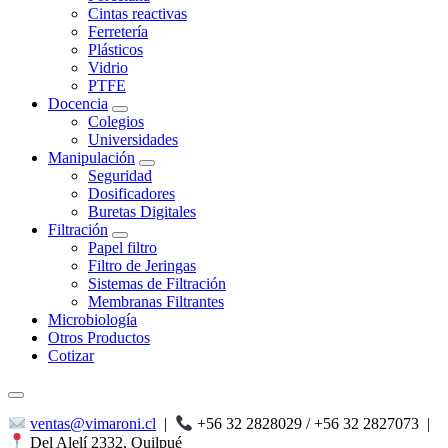
Cintas reactivas
Ferretería
Plásticos
Vidrio
PTFE
Docencia
Colegios
Universidades
Manipulación
Seguridad
Dosificadores
Buretas Digitales
Filtración
Papel filtro
Filtro de Jeringas
Sistemas de Filtración
Membranas Filtrantes
Microbiología
Otros Productos
Cotizar
ventas@vimaroni.cl
|
+56 32 2828029 / +56 32 2827073
|
Del Alelí 2332, Quilpué