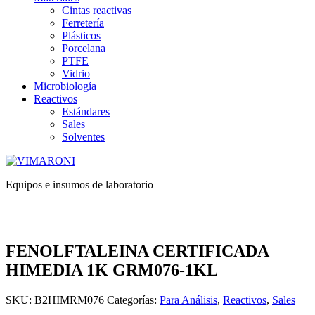
Cintas reactivas
Ferretería
Plásticos
Porcelana
PTFE
Vidrio
Microbiología
Reactivos
Estándares
Sales
Solventes
Equipos e insumos de laboratorio
FENOLFTALEINA CERTIFICADA
HIMEDIA 1K GRM076-1KL
SKU:
B2HIMRM076
Categorías:
Para Análisis
,
Reactivos
,
Sales