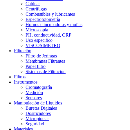
Cabinas
Centrifugas
Combustibles y lubricantes
Espectrofotometría
Hornos e incubadoras y muflas
Microscopía
PH, conductividad, ORP
Uso especifico
VISCOSÍMETRO
Filtración
Filtro de Jeringas
Membranas Filtrantes
Papel filtro
Sistemas de Filtración
Filtros
Instrumentos
Cromatografía
Medición
Sensores
Manipulación de Líquidos
Buretas Digitales
Dosificadores
Micropipetas
Seguridad
Materiales