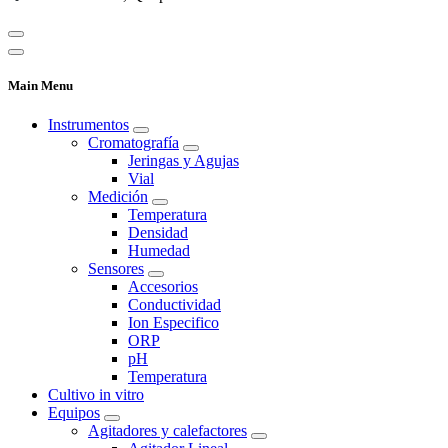
Main Menu
Instrumentos
Cromatografía
Jeringas y Agujas
Vial
Medición
Temperatura
Densidad
Humedad
Sensores
Accesorios
Conductividad
Ion Especifico
ORP
pH
Temperatura
Cultivo in vitro
Equipos
Agitadores y calefactores