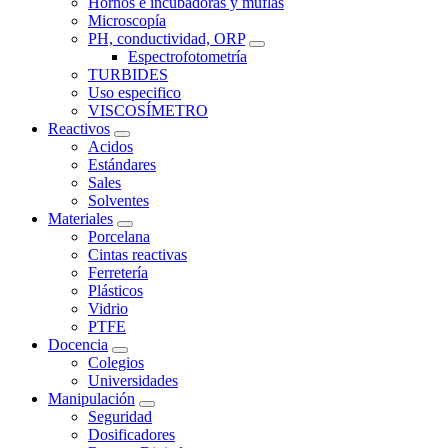
Hornos e incubadoras y muflas
Microscopía
PH, conductividad, ORP
Espectrofotometría
TURBIDES
Uso especifico
VISCOSÍMETRO
Reactivos
Acidos
Estándares
Sales
Solventes
Materiales
Porcelana
Cintas reactivas
Ferretería
Plásticos
Vidrio
PTFE
Docencia
Colegios
Universidades
Manipulación
Seguridad
Dosificadores