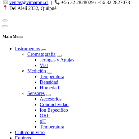
ventas@vimaroni.cl
|
+56 32 2828029 / +56 32 2827073
|
Del Alelí 2332, Quilpué
Main Menu
Instrumentos
Cromatografía
Jeringas y Agujas
Vial
Medición
Temperatura
Densidad
Humedad
Sensores
Accesorios
Conductividad
Ion Especifico
ORP
pH
Temperatura
Cultivo in vitro
Equipos