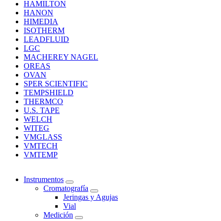
HAMILTON
HANON
HIMEDIA
ISOTHERM
LEADFLUID
LGC
MACHEREY NAGEL
OREAS
OVAN
SPER SCIENTIFIC
TEMPSHIELD
THERMCO
U.S. TAPE
WELCH
WITEG
VMGLASS
VMTECH
VMTEMP
Instrumentos
Cromatografía
Jeringas y Agujas
Vial
Medición