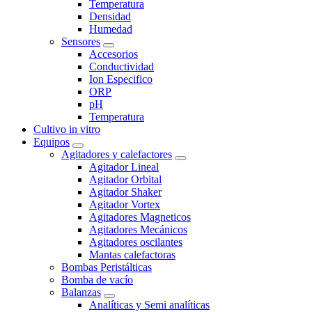
Temperatura
Densidad
Humedad
Sensores
Accesorios
Conductividad
Ion Especifico
ORP
pH
Temperatura
Cultivo in vitro
Equipos
Agitadores y calefactores
Agitador Lineal
Agitador Orbital
Agitador Shaker
Agitador Vortex
Agitadores Magneticos
Agitadores Mecánicos
Agitadores oscilantes
Mantas calefactoras
Bombas Peristálticas
Bomba de vacío
Balanzas
Analíticas y Semi analíticas