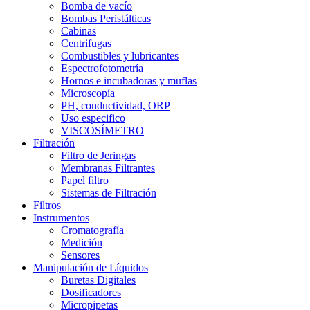
Bomba de vacío
Bombas Peristálticas
Cabinas
Centrifugas
Combustibles y lubricantes
Espectrofotometría
Hornos e incubadoras y muflas
Microscopía
PH, conductividad, ORP
Uso especifico
VISCOSÍMETRO
Filtración
Filtro de Jeringas
Membranas Filtrantes
Papel filtro
Sistemas de Filtración
Filtros
Instrumentos
Cromatografía
Medición
Sensores
Manipulación de Líquidos
Buretas Digitales
Dosificadores
Micropipetas