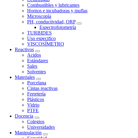
Combustibles y lubricantes
Hornos e incubadoras y muflas
Microscopía
PH, conductividad, ORP
Espectrofotometría
TURBIDES
Uso especifico
VISCOSÍMETRO
Reactivos
Acidos
Estándares
Sales
Solventes
Materiales
Porcelana
Cintas reactivas
Ferretería
Plásticos
Vidrio
PTFE
Docencia
Colegios
Universidades
Manipulación