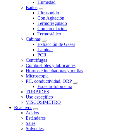
Humedad
Baños
Ultrasonido
Con Agitación
Termorregulado
Con circulación
Termostático
Cabinas
Extracción de Gases
Laminar
PCR
Centrifugas
Combustibles y lubricantes
Hornos e incubadoras y muflas
Microscopía
PH, conductividad, ORP
Espectrofotometría
TURBIDES
Uso especifico
VISCOSÍMETRO
Reactivos
Acidos
Estándares
Sales
Solventes