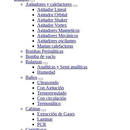
Agitadores y calefactores
Agitador Lineal
Agitador Orbital
Agitador Shaker
Agitador Vortex
Agitadores Magneticos
Agitadores Mecánicos
Agitadores oscilantes
Mantas calefactoras
Bombas Peristálticas
Bomba de vacío
Balanzas
Analíticas y Semi analíticas
Humedad
Baños
Ultrasonido
Con Agitación
Termorregulado
Con circulación
Termostático
Cabinas
Extracción de Gases
Laminar
PCR
Centrifugas