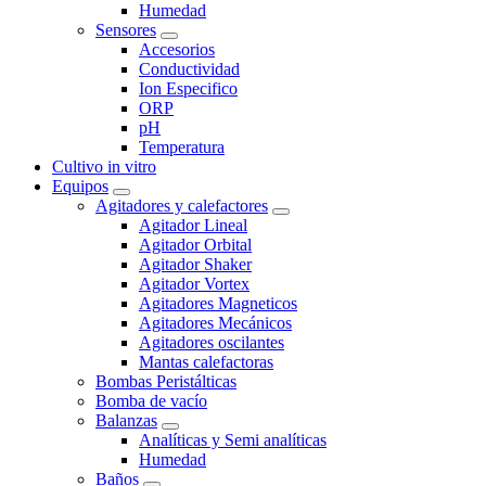
Humedad
Sensores
Accesorios
Conductividad
Ion Especifico
ORP
pH
Temperatura
Cultivo in vitro
Equipos
Agitadores y calefactores
Agitador Lineal
Agitador Orbital
Agitador Shaker
Agitador Vortex
Agitadores Magneticos
Agitadores Mecánicos
Agitadores oscilantes
Mantas calefactoras
Bombas Peristálticas
Bomba de vacío
Balanzas
Analíticas y Semi analíticas
Humedad
Baños