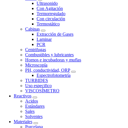
Ultrasonido
Con Agitación
Termorregulado
Con circulación
Termostático
Cabinas
Extracción de Gases
Laminar
PCR
Centrifugas
Combustibles y lubricantes
Hornos e incubadoras y muflas
Microscopía
PH, conductividad, ORP
Espectrofotometría
TURBIDES
Uso especifico
VISCOSÍMETRO
Reactivos
Acidos
Estándares
Sales
Solventes
Materiales
Porcelana