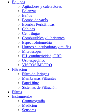
Equipos
Agitadores y calefactores
Balanzas
Baños
Bomba de vacío
Bombas Peristálticas
Cabinas
Centrifugas
Combustibles y lubricantes
Espectrofotometría
Hornos e incubadoras y muflas
Microscopía
PH, conductividad, ORP
Uso especifico
VISCOSÍMETRO
Filtración
Filtro de Jeringas
Membranas Filtrantes
Papel filtro
Sistemas de Filtración
Filtros
Instrumentos
Cromatografía
Medición
Sensores