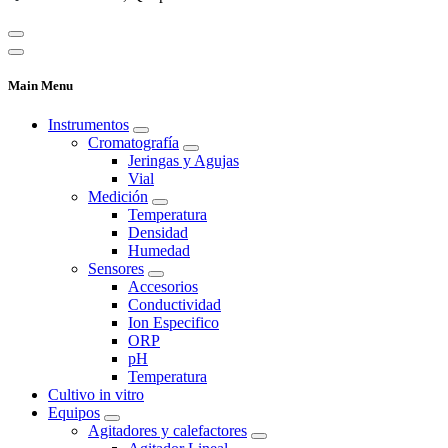
Main Menu
Instrumentos
Cromatografía
Jeringas y Agujas
Vial
Medición
Temperatura
Densidad
Humedad
Sensores
Accesorios
Conductividad
Ion Especifico
ORP
pH
Temperatura
Cultivo in vitro
Equipos
Agitadores y calefactores