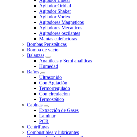
Agitador Lineal
Agitador Orbital
Agitador Shaker
Agitador Vortex
Agitadores Magneticos
Agitadores Mecánicos
Agitadores oscilantes
Mantas calefactoras
Bombas Peristálticas
Bomba de vacío
Balanzas
Analíticas y Semi analíticas
Humedad
Baños
Ultrasonido
Con Agitación
Termorregulado
Con circulación
Termostático
Cabinas
Extracción de Gases
Laminar
PCR
Centrifugas
Combustibles y lubricantes