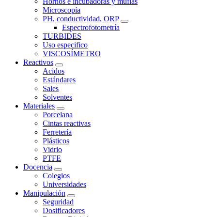
Hornos e incubadoras y muflas
Microscopía
PH, conductividad, ORP
Espectrofotometría
TURBIDES
Uso especifico
VISCOSÍMETRO
Reactivos
Acidos
Estándares
Sales
Solventes
Materiales
Porcelana
Cintas reactivas
Ferretería
Plásticos
Vidrio
PTFE
Docencia
Colegios
Universidades
Manipulación
Seguridad
Dosificadores