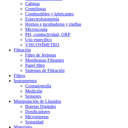
Cabinas
Centrifugas
Combustibles y lubricantes
Espectrofotometría
Hornos e incubadoras y muflas
Microscopía
PH, conductividad, ORP
Uso especifico
VISCOSÍMETRO
Filtración
Filtro de Jeringas
Membranas Filtrantes
Papel filtro
Sistemas de Filtración
Filtros
Instrumentos
Cromatografía
Medición
Sensores
Manipulación de Líquidos
Buretas Digitales
Dosificadores
Micropipetas
Seguridad
Materiales