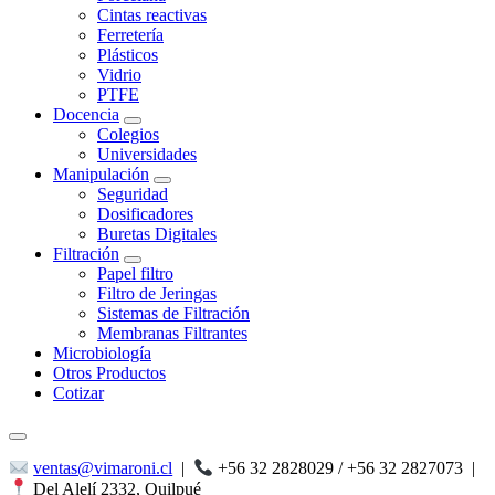
Cintas reactivas
Ferretería
Plásticos
Vidrio
PTFE
Docencia
Colegios
Universidades
Manipulación
Seguridad
Dosificadores
Buretas Digitales
Filtración
Papel filtro
Filtro de Jeringas
Sistemas de Filtración
Membranas Filtrantes
Microbiología
Otros Productos
Cotizar
ventas@vimaroni.cl
|
+56 32 2828029 / +56 32 2827073
|
Del Alelí 2332, Quilpué