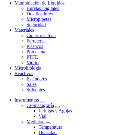
Manipulación de Líquidos
Buretas Digitales
Dosificadores
Micropipetas
Seguridad
Materiales
Cintas reactivas
Ferretería
Plásticos
Porcelana
PTFE
Vidrio
Microbiología
Reactivos
Estándares
Sales
Solventes
Instrumentos
Cromatografía
Jeringas y Agujas
Vial
Medición
Temperatura
Densidad