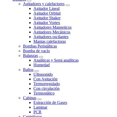
Agitadores y calefactores
Agitador Lineal
Agitador Orbital
Agitador Shaker
Agitador Vortex
Agitadores Magneticos
Agitadores Mecánicos
Agitadores oscilantes
Mantas calefactoras
Bombas Peristálticas
Bomba de vacío
Balanzas
Analíticas y Semi analíticas
Humedad
Baños
Ultrasonido
Con Agitación
Termorregulado
Con circulación
Termostático
Cabinas
Extracción de Gases
Laminar
PCR
Centrifugas