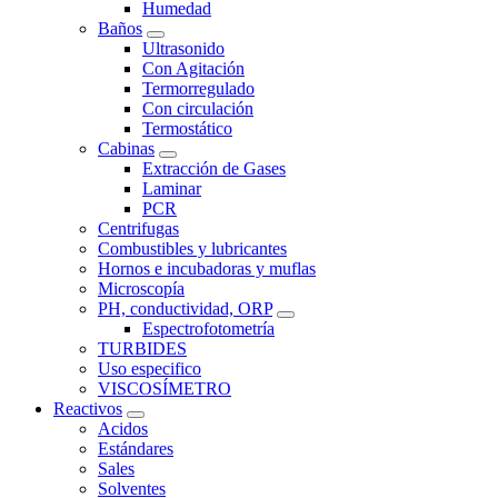
Humedad
Baños
Ultrasonido
Con Agitación
Termorregulado
Con circulación
Termostático
Cabinas
Extracción de Gases
Laminar
PCR
Centrifugas
Combustibles y lubricantes
Hornos e incubadoras y muflas
Microscopía
PH, conductividad, ORP
Espectrofotometría
TURBIDES
Uso especifico
VISCOSÍMETRO
Reactivos
Acidos
Estándares
Sales
Solventes