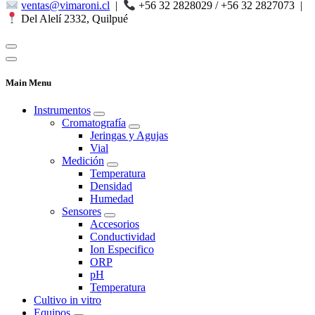
ventas@vimaroni.cl
|
+56 32 2828029 / +56 32 2827073
|
Del Alelí 2332, Quilpué
Main Menu
Instrumentos
Cromatografía
Jeringas y Agujas
Vial
Medición
Temperatura
Densidad
Humedad
Sensores
Accesorios
Conductividad
Ion Especifico
ORP
pH
Temperatura
Cultivo in vitro
Equipos