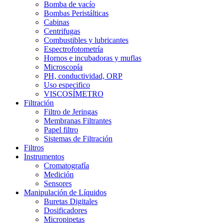
Bomba de vacío
Bombas Peristálticas
Cabinas
Centrifugas
Combustibles y lubricantes
Espectrofotometría
Hornos e incubadoras y muflas
Microscopía
PH, conductividad, ORP
Uso especifico
VISCOSÍMETRO
Filtración
Filtro de Jeringas
Membranas Filtrantes
Papel filtro
Sistemas de Filtración
Filtros
Instrumentos
Cromatografía
Medición
Sensores
Manipulación de Líquidos
Buretas Digitales
Dosificadores
Micropipetas