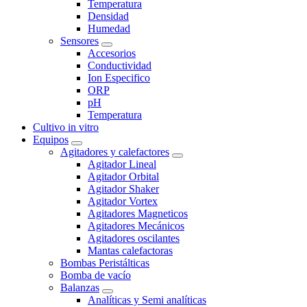
Temperatura
Densidad
Humedad
Sensores
Accesorios
Conductividad
Ion Especifico
ORP
pH
Temperatura
Cultivo in vitro
Equipos
Agitadores y calefactores
Agitador Lineal
Agitador Orbital
Agitador Shaker
Agitador Vortex
Agitadores Magneticos
Agitadores Mecánicos
Agitadores oscilantes
Mantas calefactoras
Bombas Peristálticas
Bomba de vacío
Balanzas
Analíticas y Semi analíticas