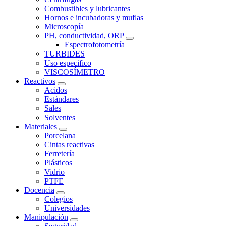
Combustibles y lubricantes
Hornos e incubadoras y muflas
Microscopía
PH, conductividad, ORP
Espectrofotometría
TURBIDES
Uso especifico
VISCOSÍMETRO
Reactivos
Acidos
Estándares
Sales
Solventes
Materiales
Porcelana
Cintas reactivas
Ferretería
Plásticos
Vidrio
PTFE
Docencia
Colegios
Universidades
Manipulación