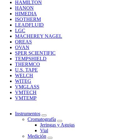
HAMILTON
HANON
HIMEDIA
ISOTHERM
LEADFLUID
LGC
MACHEREY NAGEL
OREAS
OVAN
SPER SCIENTIFIC
TEMPSHIELD
THERMCO
U.S. TAPE
WELCH
WITEG
VMGLASS
VMTECH
VMTEMP
Instrumentos
Cromatografía
Jeringas y Agujas
Vial
Medición