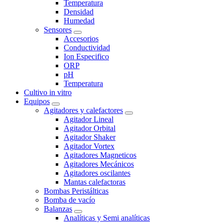
Temperatura
Densidad
Humedad
Sensores
Accesorios
Conductividad
Ion Especifico
ORP
pH
Temperatura
Cultivo in vitro
Equipos
Agitadores y calefactores
Agitador Lineal
Agitador Orbital
Agitador Shaker
Agitador Vortex
Agitadores Magneticos
Agitadores Mecánicos
Agitadores oscilantes
Mantas calefactoras
Bombas Peristálticas
Bomba de vacío
Balanzas
Analíticas y Semi analíticas