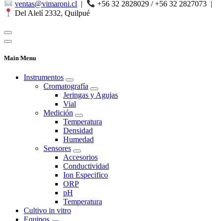
ventas@vimaroni.cl
|
+56 32 2828029 / +56 32 2827073
|
Del Alelí 2332, Quilpué
Main Menu
Instrumentos
Cromatografía
Jeringas y Agujas
Vial
Medición
Temperatura
Densidad
Humedad
Sensores
Accesorios
Conductividad
Ion Especifico
ORP
pH
Temperatura
Cultivo in vitro
Equipos