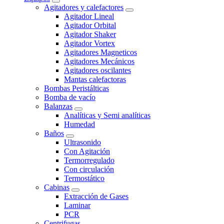
Agitadores y calefactores
Agitador Lineal
Agitador Orbital
Agitador Shaker
Agitador Vortex
Agitadores Magneticos
Agitadores Mecánicos
Agitadores oscilantes
Mantas calefactoras
Bombas Peristálticas
Bomba de vacío
Balanzas
Analíticas y Semi analíticas
Humedad
Baños
Ultrasonido
Con Agitación
Termorregulado
Con circulación
Termostático
Cabinas
Extracción de Gases
Laminar
PCR
Centrifugas