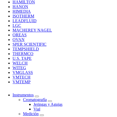
HAMILTON
HANON
HIMEDIA
ISOTHERM
LEADFLUID
LGC
MACHEREY NAGEL
OREAS
OVAN
SPER SCIENTIFIC
TEMPSHIELD
THERMCO
U.S. TAPE
WELCH
WITEG
VMGLASS
VMTECH
VMTEMP
Instrumentos
Cromatografía
Jeringas y Agujas
Vial
Medición