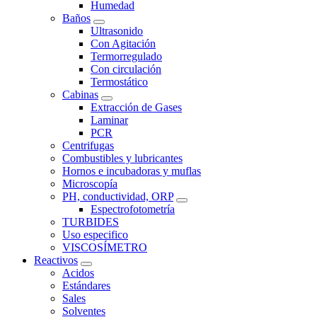
Humedad
Baños
Ultrasonido
Con Agitación
Termorregulado
Con circulación
Termostático
Cabinas
Extracción de Gases
Laminar
PCR
Centrifugas
Combustibles y lubricantes
Hornos e incubadoras y muflas
Microscopía
PH, conductividad, ORP
Espectrofotometría
TURBIDES
Uso especifico
VISCOSÍMETRO
Reactivos
Acidos
Estándares
Sales
Solventes