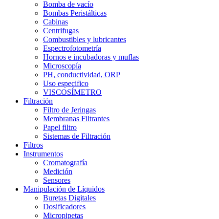
Bomba de vacío
Bombas Peristálticas
Cabinas
Centrifugas
Combustibles y lubricantes
Espectrofotometría
Hornos e incubadoras y muflas
Microscopía
PH, conductividad, ORP
Uso especifico
VISCOSÍMETRO
Filtración
Filtro de Jeringas
Membranas Filtrantes
Papel filtro
Sistemas de Filtración
Filtros
Instrumentos
Cromatografía
Medición
Sensores
Manipulación de Líquidos
Buretas Digitales
Dosificadores
Micropipetas