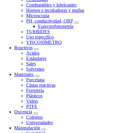
Combustibles y lubricantes
Hornos e incubadoras y muflas
Microscopía
PH, conductividad, ORP
Espectrofotometría
TURBIDES
Uso especifico
VISCOSÍMETRO
Reactivos
Acidos
Estándares
Sales
Solventes
Materiales
Porcelana
Cintas reactivas
Ferretería
Plásticos
Vidrio
PTFE
Docencia
Colegios
Universidades
Manipulación