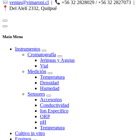
ventas@vimaroni.cl
|
+56 32 2828029 / +56 32 2827073
|
Del Alelí 2332, Quilpué
Main Menu
Instrumentos
Cromatografía
Jeringas y Agujas
Vial
Medición
Temperatura
Densidad
Humedad
Sensores
Accesorios
Conductividad
Ion Especifico
ORP
pH
Temperatura
Cultivo in vitro
Equipos