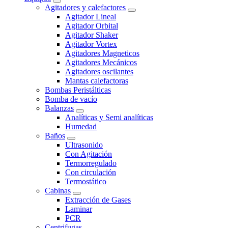
Agitadores y calefactores
Agitador Lineal
Agitador Orbital
Agitador Shaker
Agitador Vortex
Agitadores Magneticos
Agitadores Mecánicos
Agitadores oscilantes
Mantas calefactoras
Bombas Peristálticas
Bomba de vacío
Balanzas
Analíticas y Semi analíticas
Humedad
Baños
Ultrasonido
Con Agitación
Termorregulado
Con circulación
Termostático
Cabinas
Extracción de Gases
Laminar
PCR
Centrifugas