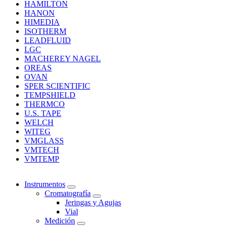
HAMILTON
HANON
HIMEDIA
ISOTHERM
LEADFLUID
LGC
MACHEREY NAGEL
OREAS
OVAN
SPER SCIENTIFIC
TEMPSHIELD
THERMCO
U.S. TAPE
WELCH
WITEG
VMGLASS
VMTECH
VMTEMP
Instrumentos
Cromatografía
Jeringas y Agujas
Vial
Medición