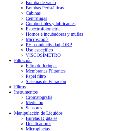
Bomba de vacío
Bombas Peristálticas
Cabinas
Centrifugas
Combustibles y lubricantes
Espectrofotometría
Hornos e incubadoras y muflas
Microscopía
PH, conductividad, ORP
Uso especifico
VISCOSÍMETRO
Filtración
Filtro de Jeringas
Membranas Filtrantes
Papel filtro
Sistemas de Filtración
Filtros
Instrumentos
Cromatografía
Medición
Sensores
Manipulación de Líquidos
Buretas Digitales
Dosificadores
Micropipetas