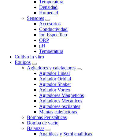
Temperatura
Densidad
Humedad
Sensores
Accesorios
Conductividad
Ion Especifico
ORP
pH
Temperatura
Cultivo in vitro
Equipos
Agitadores y calefactores
Agitador Lineal
Agitador Orbital
Agitador Shaker
Agitador Vortex
Agitadores Magneticos
Agitadores Mecánicos
Agitadores oscilantes
Mantas calefactoras
Bombas Peristálticas
Bomba de vacío
Balanzas
Analíticas y Semi analíticas