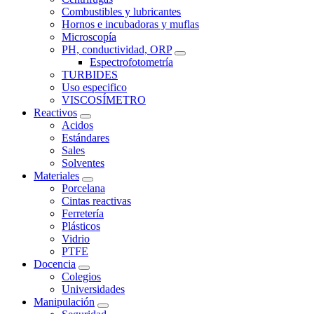
Combustibles y lubricantes
Hornos e incubadoras y muflas
Microscopía
PH, conductividad, ORP
Espectrofotometría
TURBIDES
Uso especifico
VISCOSÍMETRO
Reactivos
Acidos
Estándares
Sales
Solventes
Materiales
Porcelana
Cintas reactivas
Ferretería
Plásticos
Vidrio
PTFE
Docencia
Colegios
Universidades
Manipulación