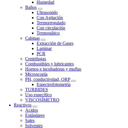
Humedad
Baños
Ultrasonido
Con Agitación
Termorregulado
Con circulación
Termostático
Cabinas
Extracción de Gases
Laminar
PCR
Centrifugas
Combustibles y lubricantes
Hornos e incubadoras y muflas
Microscopía
PH, conductividad, ORP
Espectrofotometría
TURBIDES
Uso especifico
VISCOSÍMETRO
Reactivos
Acidos
Estándares
Sales
Solventes