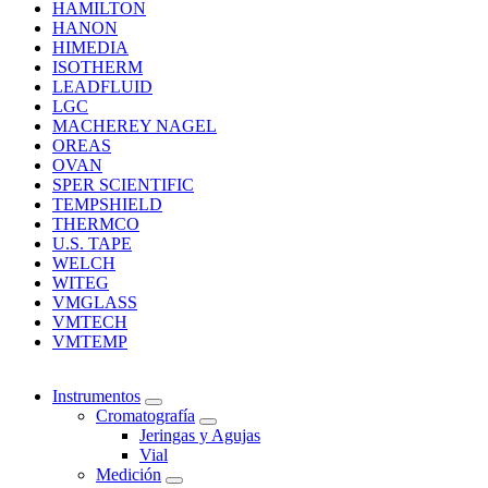
HAMILTON
HANON
HIMEDIA
ISOTHERM
LEADFLUID
LGC
MACHEREY NAGEL
OREAS
OVAN
SPER SCIENTIFIC
TEMPSHIELD
THERMCO
U.S. TAPE
WELCH
WITEG
VMGLASS
VMTECH
VMTEMP
Instrumentos
Cromatografía
Jeringas y Agujas
Vial
Medición