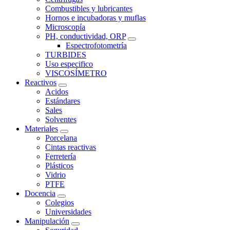
Combustibles y lubricantes
Hornos e incubadoras y muflas
Microscopía
PH, conductividad, ORP
Espectrofotometría
TURBIDES
Uso especifico
VISCOSÍMETRO
Reactivos
Acidos
Estándares
Sales
Solventes
Materiales
Porcelana
Cintas reactivas
Ferretería
Plásticos
Vidrio
PTFE
Docencia
Colegios
Universidades
Manipulación