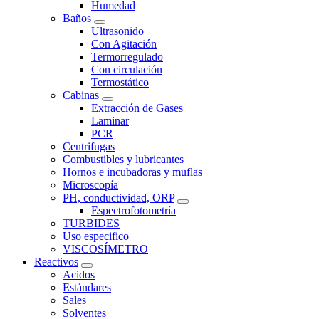
Humedad
Baños
Ultrasonido
Con Agitación
Termorregulado
Con circulación
Termostático
Cabinas
Extracción de Gases
Laminar
PCR
Centrifugas
Combustibles y lubricantes
Hornos e incubadoras y muflas
Microscopía
PH, conductividad, ORP
Espectrofotometría
TURBIDES
Uso especifico
VISCOSÍMETRO
Reactivos
Acidos
Estándares
Sales
Solventes