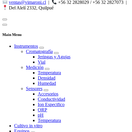
ventas@vimaroni.cl
|
+56 32 2828029 / +56 32 2827073
|
Del Alelí 2332, Quilpué
Main Menu
Instrumentos
Cromatografía
Jeringas y Agujas
Vial
Medición
Temperatura
Densidad
Humedad
Sensores
Accesorios
Conductividad
Ion Especifico
ORP
pH
Temperatura
Cultivo in vitro
Equipos