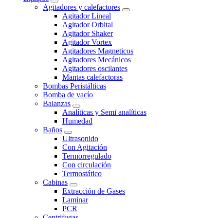
Agitadores y calefactores
Agitador Lineal
Agitador Orbital
Agitador Shaker
Agitador Vortex
Agitadores Magneticos
Agitadores Mecánicos
Agitadores oscilantes
Mantas calefactoras
Bombas Peristálticas
Bomba de vacío
Balanzas
Analíticas y Semi analíticas
Humedad
Baños
Ultrasonido
Con Agitación
Termorregulado
Con circulación
Termostático
Cabinas
Extracción de Gases
Laminar
PCR
Centrifugas