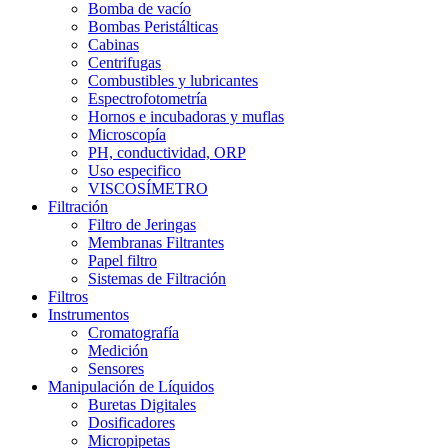
Bomba de vacío
Bombas Peristálticas
Cabinas
Centrifugas
Combustibles y lubricantes
Espectrofotometría
Hornos e incubadoras y muflas
Microscopía
PH, conductividad, ORP
Uso especifico
VISCOSÍMETRO
Filtración
Filtro de Jeringas
Membranas Filtrantes
Papel filtro
Sistemas de Filtración
Filtros
Instrumentos
Cromatografía
Medición
Sensores
Manipulación de Líquidos
Buretas Digitales
Dosificadores
Micropipetas