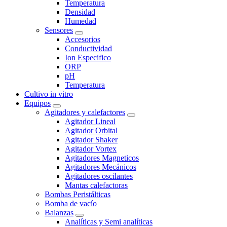
Temperatura
Densidad
Humedad
Sensores
Accesorios
Conductividad
Ion Especifico
ORP
pH
Temperatura
Cultivo in vitro
Equipos
Agitadores y calefactores
Agitador Lineal
Agitador Orbital
Agitador Shaker
Agitador Vortex
Agitadores Magneticos
Agitadores Mecánicos
Agitadores oscilantes
Mantas calefactoras
Bombas Peristálticas
Bomba de vacío
Balanzas
Analíticas y Semi analíticas