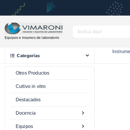
S
a
l
t
B
a
u
Equipos e insumos de laboratorio
r
s
a
Instrum
c
Categorías
l
a
c
r
Otros Productos
o
:
n
Cultivo in vitro
t
e
Destacados
n
Docencia
i
d
Equipos
o