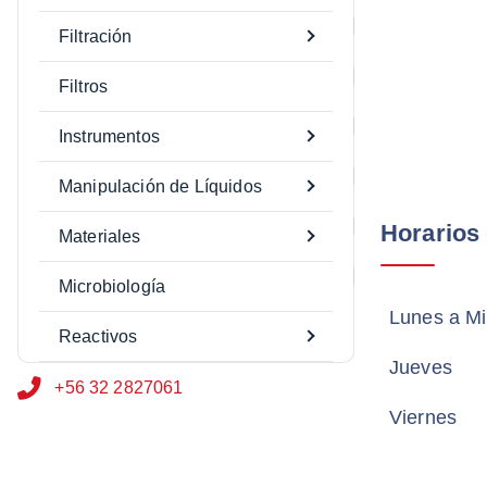
Filtración
Filtros
Instrumentos
Manipulación de Líquidos
Información Oficial
Horarios
Materiales
Microbiología
Del Alelí 2332,
Lunes a Mi
Quilpué
Reactivos
Jueves
+56 32 2827061
Viernes