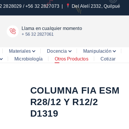
2 2828029 / +56 32 2827073
|
Del Alelí 2332, Quilpué
Llama en cualquier momento
+ 56 32 2827061
Materiales
Docencia
Manipulación
Microbiología
Otros Productos
Cotizar
COLUMNA FIA ESM
R28/12 Y R12/2
D1319