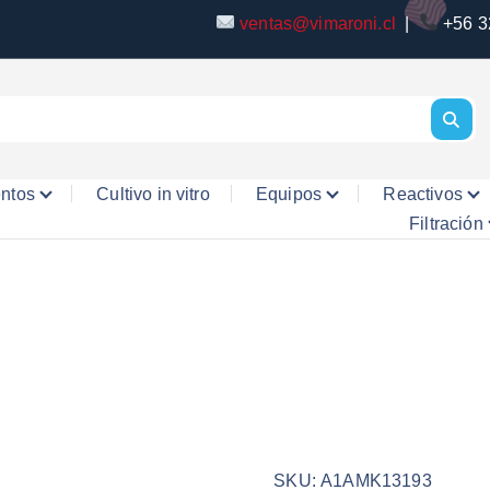
ventas@vimaroni.cl
|
+56 3
entos
Cultivo in vitro
Equipos
Reactivos
Filtración
SKU:
A1AMK13193