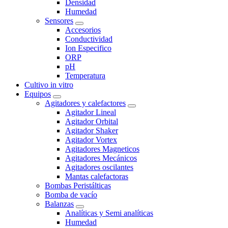
Densidad
Humedad
Sensores
Accesorios
Conductividad
Ion Especifico
ORP
pH
Temperatura
Cultivo in vitro
Equipos
Agitadores y calefactores
Agitador Lineal
Agitador Orbital
Agitador Shaker
Agitador Vortex
Agitadores Magneticos
Agitadores Mecánicos
Agitadores oscilantes
Mantas calefactoras
Bombas Peristálticas
Bomba de vacío
Balanzas
Analíticas y Semi analíticas
Humedad