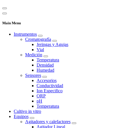
Main Menu
Instrumentos
Cromatografía
Jeringas y Agujas
Vial
Medición
Temperatura
Densidad
Humedad
Sensores
Accesorios
Conductividad
Ion Especifico
ORP
pH
Temperatura
Cultivo in vitro
Equipos
Agitadores y calefactores
Agitador Lineal