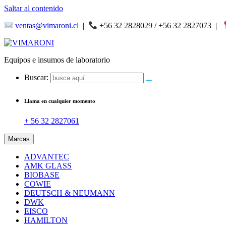
Saltar al contenido
ventas@vimaroni.cl
|
+56 32 2828029 / +56 32 2827073
|
Equipos e insumos de laboratorio
Buscar:
Llama en cualquier momento
+ 56 32 2827061
Marcas
ADVANTEC
AMK GLASS
BIOBASE
COWIE
DEUTSCH & NEUMANN
DWK
EISCO
HAMILTON