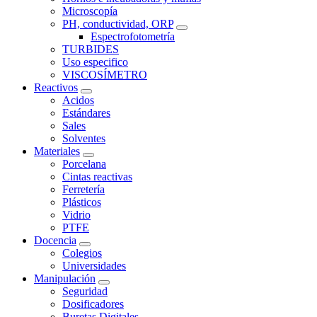
Microscopía
PH, conductividad, ORP
Espectrofotometría
TURBIDES
Uso especifico
VISCOSÍMETRO
Reactivos
Acidos
Estándares
Sales
Solventes
Materiales
Porcelana
Cintas reactivas
Ferretería
Plásticos
Vidrio
PTFE
Docencia
Colegios
Universidades
Manipulación
Seguridad
Dosificadores
Buretas Digitales