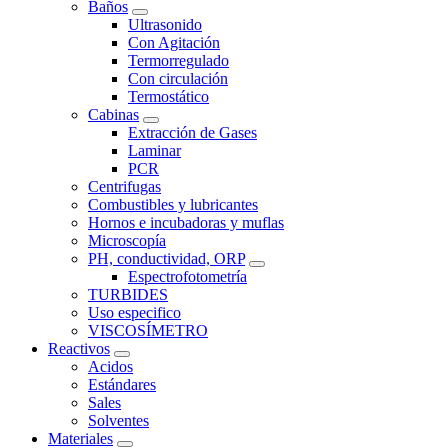
Baños
Ultrasonido
Con Agitación
Termorregulado
Con circulación
Termostático
Cabinas
Extracción de Gases
Laminar
PCR
Centrifugas
Combustibles y lubricantes
Hornos e incubadoras y muflas
Microscopía
PH, conductividad, ORP
Espectrofotometría
TURBIDES
Uso especifico
VISCOSÍMETRO
Reactivos
Acidos
Estándares
Sales
Solventes
Materiales