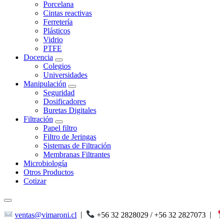
Porcelana
Cintas reactivas
Ferretería
Plásticos
Vidrio
PTFE
Docencia
Colegios
Universidades
Manipulación
Seguridad
Dosificadores
Buretas Digitales
Filtración
Papel filtro
Filtro de Jeringas
Sistemas de Filtración
Membranas Filtrantes
Microbiología
Otros Productos
Cotizar
ventas@vimaroni.cl
|
+56 32 2828029 / +56 32 2827073
|