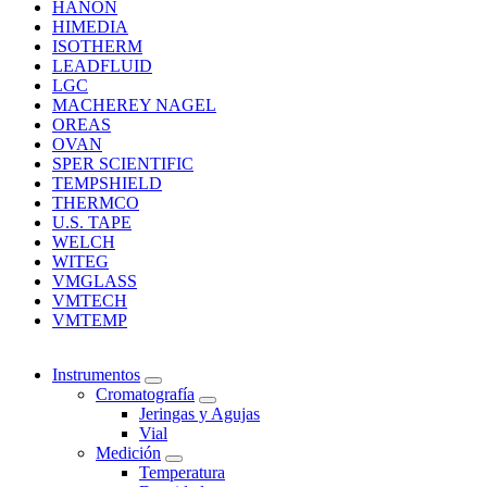
HANON
HIMEDIA
ISOTHERM
LEADFLUID
LGC
MACHEREY NAGEL
OREAS
OVAN
SPER SCIENTIFIC
TEMPSHIELD
THERMCO
U.S. TAPE
WELCH
WITEG
VMGLASS
VMTECH
VMTEMP
Instrumentos
Cromatografía
Jeringas y Agujas
Vial
Medición
Temperatura