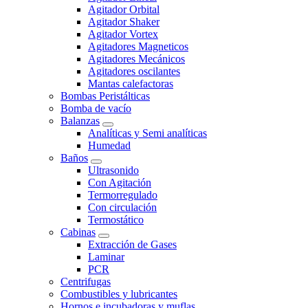
Agitador Orbital
Agitador Shaker
Agitador Vortex
Agitadores Magneticos
Agitadores Mecánicos
Agitadores oscilantes
Mantas calefactoras
Bombas Peristálticas
Bomba de vacío
Balanzas
Analíticas y Semi analíticas
Humedad
Baños
Ultrasonido
Con Agitación
Termorregulado
Con circulación
Termostático
Cabinas
Extracción de Gases
Laminar
PCR
Centrifugas
Combustibles y lubricantes
Hornos e incubadoras y muflas