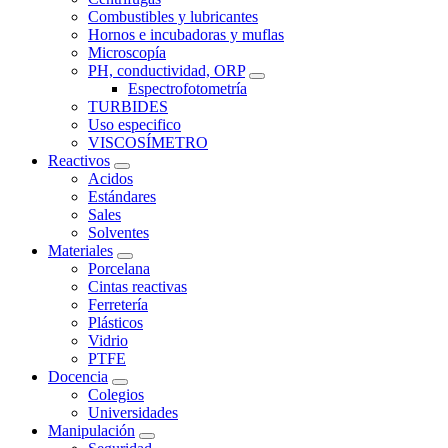
Combustibles y lubricantes
Hornos e incubadoras y muflas
Microscopía
PH, conductividad, ORP
Espectrofotometría
TURBIDES
Uso especifico
VISCOSÍMETRO
Reactivos
Acidos
Estándares
Sales
Solventes
Materiales
Porcelana
Cintas reactivas
Ferretería
Plásticos
Vidrio
PTFE
Docencia
Colegios
Universidades
Manipulación