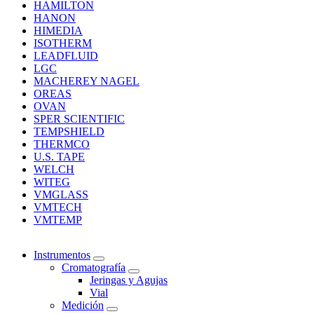
HAMILTON
HANON
HIMEDIA
ISOTHERM
LEADFLUID
LGC
MACHEREY NAGEL
OREAS
OVAN
SPER SCIENTIFIC
TEMPSHIELD
THERMCO
U.S. TAPE
WELCH
WITEG
VMGLASS
VMTECH
VMTEMP
Instrumentos
Cromatografía
Jeringas y Agujas
Vial
Medición