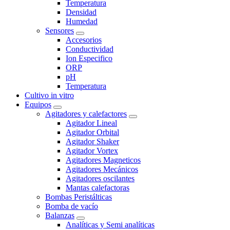
Temperatura
Densidad
Humedad
Sensores
Accesorios
Conductividad
Ion Especifico
ORP
pH
Temperatura
Cultivo in vitro
Equipos
Agitadores y calefactores
Agitador Lineal
Agitador Orbital
Agitador Shaker
Agitador Vortex
Agitadores Magneticos
Agitadores Mecánicos
Agitadores oscilantes
Mantas calefactoras
Bombas Peristálticas
Bomba de vacío
Balanzas
Analíticas y Semi analíticas