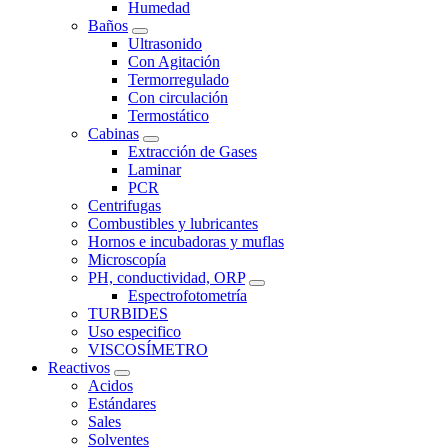
Humedad
Baños
Ultrasonido
Con Agitación
Termorregulado
Con circulación
Termostático
Cabinas
Extracción de Gases
Laminar
PCR
Centrifugas
Combustibles y lubricantes
Hornos e incubadoras y muflas
Microscopía
PH, conductividad, ORP
Espectrofotometría
TURBIDES
Uso especifico
VISCOSÍMETRO
Reactivos
Acidos
Estándares
Sales
Solventes