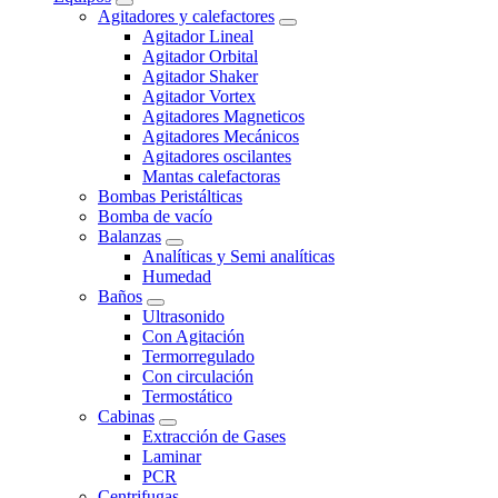
Agitadores y calefactores
Agitador Lineal
Agitador Orbital
Agitador Shaker
Agitador Vortex
Agitadores Magneticos
Agitadores Mecánicos
Agitadores oscilantes
Mantas calefactoras
Bombas Peristálticas
Bomba de vacío
Balanzas
Analíticas y Semi analíticas
Humedad
Baños
Ultrasonido
Con Agitación
Termorregulado
Con circulación
Termostático
Cabinas
Extracción de Gases
Laminar
PCR
Centrifugas