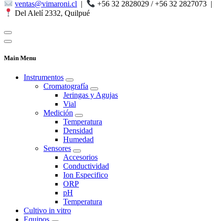
ventas@vimaroni.cl
|
+56 32 2828029 / +56 32 2827073
|
Del Alelí 2332, Quilpué
Main Menu
Instrumentos
Cromatografía
Jeringas y Agujas
Vial
Medición
Temperatura
Densidad
Humedad
Sensores
Accesorios
Conductividad
Ion Especifico
ORP
pH
Temperatura
Cultivo in vitro
Equipos