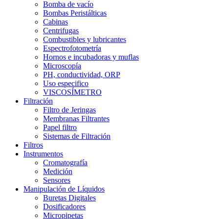
Bomba de vacío
Bombas Peristálticas
Cabinas
Centrifugas
Combustibles y lubricantes
Espectrofotometría
Hornos e incubadoras y muflas
Microscopía
PH, conductividad, ORP
Uso especifico
VISCOSÍMETRO
Filtración
Filtro de Jeringas
Membranas Filtrantes
Papel filtro
Sistemas de Filtración
Filtros
Instrumentos
Cromatografía
Medición
Sensores
Manipulación de Líquidos
Buretas Digitales
Dosificadores
Micropipetas