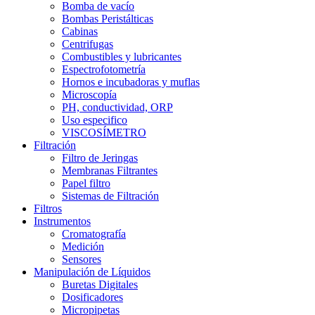
Bomba de vacío
Bombas Peristálticas
Cabinas
Centrifugas
Combustibles y lubricantes
Espectrofotometría
Hornos e incubadoras y muflas
Microscopía
PH, conductividad, ORP
Uso especifico
VISCOSÍMETRO
Filtración
Filtro de Jeringas
Membranas Filtrantes
Papel filtro
Sistemas de Filtración
Filtros
Instrumentos
Cromatografía
Medición
Sensores
Manipulación de Líquidos
Buretas Digitales
Dosificadores
Micropipetas