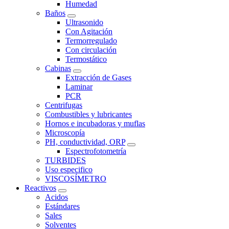
Humedad
Baños
Ultrasonido
Con Agitación
Termorregulado
Con circulación
Termostático
Cabinas
Extracción de Gases
Laminar
PCR
Centrifugas
Combustibles y lubricantes
Hornos e incubadoras y muflas
Microscopía
PH, conductividad, ORP
Espectrofotometría
TURBIDES
Uso especifico
VISCOSÍMETRO
Reactivos
Acidos
Estándares
Sales
Solventes