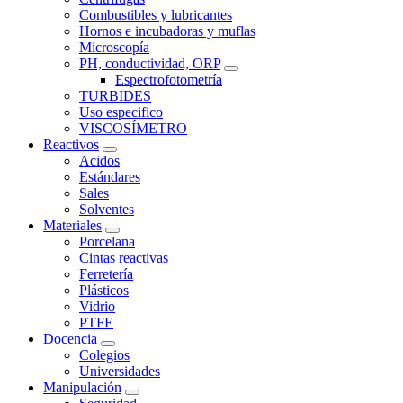
Combustibles y lubricantes
Hornos e incubadoras y muflas
Microscopía
PH, conductividad, ORP
Espectrofotometría
TURBIDES
Uso especifico
VISCOSÍMETRO
Reactivos
Acidos
Estándares
Sales
Solventes
Materiales
Porcelana
Cintas reactivas
Ferretería
Plásticos
Vidrio
PTFE
Docencia
Colegios
Universidades
Manipulación