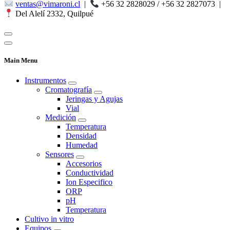
ventas@vimaroni.cl
|
+56 32 2828029 / +56 32 2827073
|
Del Alelí 2332, Quilpué
Main Menu
Instrumentos
Cromatografía
Jeringas y Agujas
Vial
Medición
Temperatura
Densidad
Humedad
Sensores
Accesorios
Conductividad
Ion Especifico
ORP
pH
Temperatura
Cultivo in vitro
Equipos