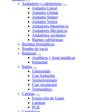
Agitadores y calefactores
Agitador Lineal
Agitador Orbital
Agitador Shaker
Agitador Vortex
Agitadores Magneticos
Agitadores Mecánicos
Agitadores oscilantes
Mantas calefactoras
Bombas Peristálticas
Bomba de vacío
Balanzas
Analíticas y Semi analíticas
Humedad
Baños
Ultrasonido
Con Agitación
Termorregulado
Con circulación
Termostático
Cabinas
Extracción de Gases
Laminar
PCR
Centrifugas