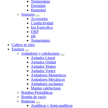
Temperatura
Densidad
Humedad
Sensores
Accesorios
Conductividad
Ion Especifico
ORP
pH
Temperatura
Cultivo in vitro
Equipos
Agitadores y calefactores
Agitador Lineal
Agitador Orbital
Agitador Shaker
Agitador Vortex
Agitadores Magneticos
Agitadores Mecánicos
Agitadores oscilantes
Mantas calefactoras
Bombas Peristálticas
Bomba de vacío
Balanzas
Analíticas y Semi analíticas